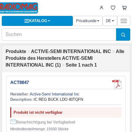
KATALOG
Privatkunde
DE
Togg
navi
Produkte
>
ACTIVE-SEMI INTERNATIONAL INC
>
Alle
Produkte des Herstellers ACTIVE-SEMI
INTERNATIONAL INC (1)
>
Seite 1 nach 1
ACT8847
Hersteller
:
Active-Semi International Inc
Description:
IC REG BUCK LDO 40TQFN
Produkt ist nicht verfügbar
Benachrichtigung bei Verfügbarkeit
Mindestbestellmenge: 15000 Stücke