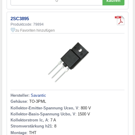
kaufen
2SC3895
Produktcode: 79894
zu Favoriten hinzufügen
Hersteller:
Savantic
Gehäuse
: TO-3PML
Kollektor-Emitter-Spannung Uceo, V
: 800 V
Kollektor-Basis-Spannung Ucbo, V
: 1500 V
Kollektorstrom Ic, A
: 7 A
Stromverstärkung h21
: 8
Montage
: THT