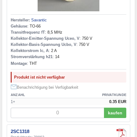
Hersteller:
Savantic
Gehäuse
: TO-66
Transitfrequenz fT
: 8,5 MHz
Kollektor-Emitter-Spannung Uceo, V
: 750 V
Kollektor-Basis-Spannung Ucbo, V
: 750 V
Kollektorstrom Ic, A
: 2 A
Stromverstärkung h21
: 14
Montage
: THT
Produkt ist nicht verfügbar
Benachrichtigung bei Verfügbarkeit
ANZAHL
PRIVATKUNDE
1+
0.35 EUR
kaufen
2SC1318