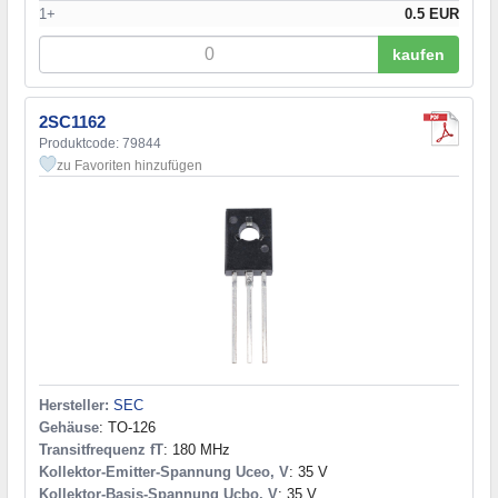
1+
0.5 EUR
kaufen
2SC1162
Produktcode: 79844
zu Favoriten hinzufügen
Hersteller:
SEC
Gehäuse
: TO-126
Transitfrequenz fT
: 180 MHz
Kollektor-Emitter-Spannung Uceo, V
: 35 V
Kollektor-Basis-Spannung Ucbo, V
: 35 V