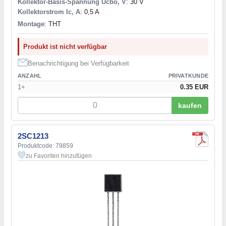
Kollektor-Basis-Spannung Ucbo, V
: 30 V
Kollektorstrom Ic, A
: 0,5 A
Montage
: THT
Produkt ist nicht verfügbar
Benachrichtigung bei Verfügbarkeit
ANZAHL
PRIVATKUNDE
1+
0.35 EUR
kaufen
2SC1213
Produktcode: 79859
zu Favoriten hinzufügen