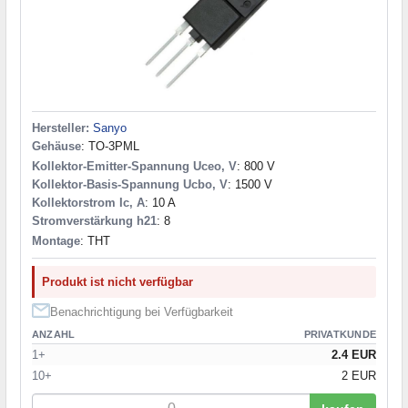
TOP-3M
(1)
8,5 ГГц
(1)
TPS
(1)
TSFP-3
(1)
TSMT5
(1)
2-21F1A
(1)
2-2K1A
(1)
Hersteller:
Sanyo
2-8M1A
(1)
Gehäuse
: TO-3PML
6,8x4,4mm
(1)
Kollektor-Emitter-Spannung Uceo, V
: 800 V
Kollektor-Basis-Spannung Ucbo, V
: 1500 V
Kollektorstrom Ic, A
: 10 A
Stromverstärkung h21
: 8
Montage
: THT
Produkt ist nicht verfügbar
Benachrichtigung bei Verfügbarkeit
ANZAHL
PRIVATKUNDE
1+
2.4 EUR
10+
2 EUR