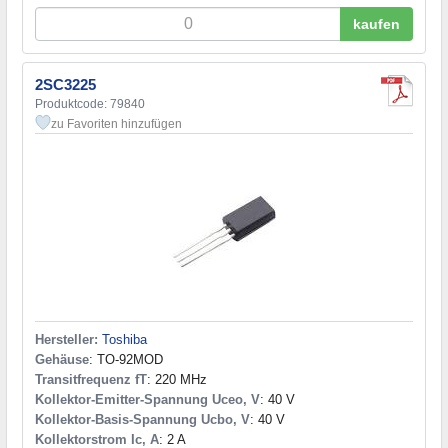
kaufen
2SC3225
Produktcode: 79840
zu Favoriten hinzufügen
Hersteller:
Toshiba
Gehäuse
: TO-92MOD
Transitfrequenz fT
: 220 MHz
Kollektor-Emitter-Spannung Uceo, V
: 40 V
Kollektor-Basis-Spannung Ucbo, V
: 40 V
Kollektorstrom Ic, A
: 2 A