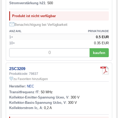
Stromverstärkung h21
: 500
Produkt ist nicht verfügbar
Benachrichtigung bei Verfügbarkeit
ANZAHL
PRIVATKUNDE
1+
0.5 EUR
10+
0.35 EUR
kaufen
2SC3209
Produktcode: 79837
zu Favoriten hinzufügen
Hersteller:
NEC
Transitfrequenz fT
: 50 MHz
Kollektor-Emitter-Spannung Uceo, V
: 300 V
Kollektor-Basis-Spannung Ucbo, V
: 300 V
Kollektorstrom Ic, A
: 0,2 A