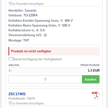
zu Favoriten hinzufügen
Hersteller:
Savantic
Gehäuse
: TO-220FA
Kollektor-Emitter-Spannung Uceo, V
: 400 V
Kollektor-Basis-Spannung Ucbo, V
: 500 V
Kollektorstrom Ic, A
: 5 A
Stromverstärkung h21
: 12
Montage
: THT
Produkt ist nicht verfügbar
Benachrichtigung bei Verfügbarkeit
ANZAHL
PRIVATKUNDE
1+
1.3 EUR
kaufen
2SC1740S
Produktcode: 79878
zu Favoriten hinzufügen