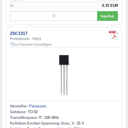
1+
0.35 EUR
kaufen
2SC1317
Produktcode: 79861
zu Favoriten hinzufügen
Hersteller:
Panasonic
Gehäuse
: TO-92
Transitfrequenz fT
: 200 MHz
Kollektor-Emitter-Spannung Uceo, V
: 25 V