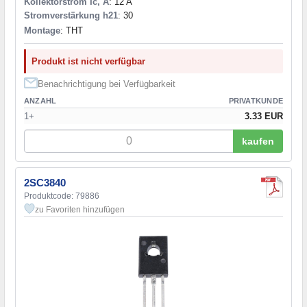
Kollektorstrom Ic, A
: 12 A
Stromverstärkung h21
: 30
Montage
: THT
Produkt ist nicht verfügbar
Benachrichtigung bei Verfügbarkeit
ANZAHL
PRIVATKUNDE
1+
3.33 EUR
kaufen
2SC3840
Produktcode: 79886
zu Favoriten hinzufügen