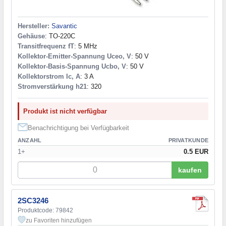
Hersteller:
Savantic
Gehäuse
: TO-220C
Transitfrequenz fT
: 5 MHz
Kollektor-Emitter-Spannung Uceo, V
: 50 V
Kollektor-Basis-Spannung Ucbo, V
: 50 V
Kollektorstrom Ic, A
: 3 A
Stromverstärkung h21
: 320
Produkt ist nicht verfügbar
Benachrichtigung bei Verfügbarkeit
ANZAHL
PRIVATKUNDE
1+
0.5 EUR
kaufen
2SC3246
Produktcode: 79842
zu Favoriten hinzufügen