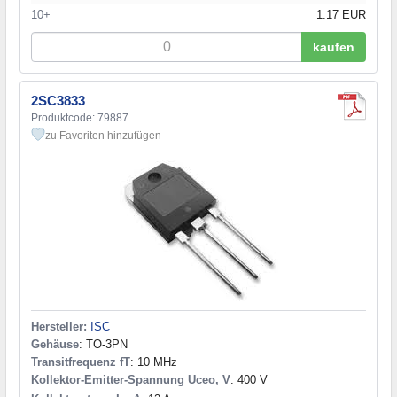
10+
1.17 EUR
kaufen
2SC3833
Produktcode: 79887
zu Favoriten hinzufügen
Hersteller:
ISC
Gehäuse
: TO-3PN
Transitfrequenz fT
: 10 MHz
Kollektor-Emitter-Spannung Uceo, V
: 400 V