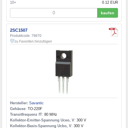
10+
0.12 EUR
kaufen
2SC1507
Produktcode: 79870
zu Favoriten hinzufügen
Hersteller:
Savantic
Gehäuse
: TO-220F
Transitfrequenz fT
: 80 MHz
Kollektor-Emitter-Spannung Uceo, V
: 300 V
Kollektor-Basis-Spannung Ucbo, V
: 300 V