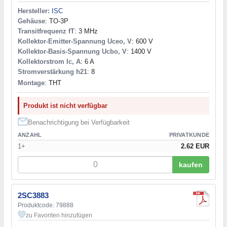
Hersteller:
ISC
Gehäuse
: TO-3P
Transitfrequenz fT
: 3 MHz
Kollektor-Emitter-Spannung Uceo, V
: 600 V
Kollektor-Basis-Spannung Ucbo, V
: 1400 V
Kollektorstrom Ic, A
: 6 A
Stromverstärkung h21
: 8
Montage
: THT
Produkt ist nicht verfügbar
Benachrichtigung bei Verfügbarkeit
ANZAHL
PRIVATKUNDE
1+
2.62 EUR
kaufen
2SC3883
Produktcode: 79888
zu Favoriten hinzufügen