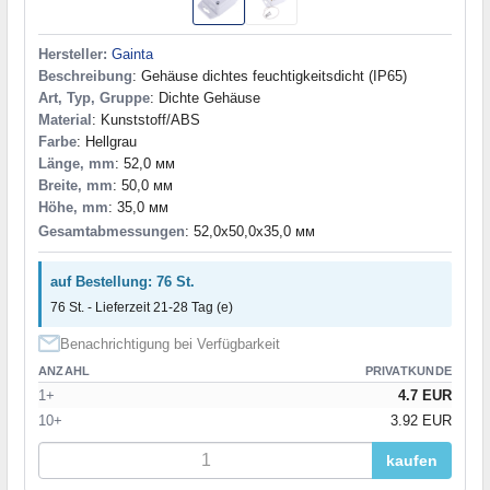
140,0x100,0x75,0 мм
(1)
140,0x106,0x38,0 мм
(1)
Hersteller:
Gainta
140,0x64,0x55,0 мм
(1)
Beschreibung
: Gehäuse dichtes feuchtigkeitsdicht (IP65)
140,0x70,0x30,0 мм
(1)
Art, Typ, Gruppe
: Dichte Gehäuse
140,0x82,0x23,0 мм
(2)
Material
: Kunststoff/ABS
140,0x82,0x45,0 мм
(1)
Farbe
: Hellgrau
Länge, mm
: 52,0 мм
140x100x75 мм
(1)
Breite, mm
: 50,0 мм
141,0x72,0x31,0 мм
(1)
Höhe, mm
: 35,0 мм
142,0x107,0x72,0 мм
(1)
Gesamtabmessungen
: 52,0x50,0x35,0 мм
142,0x69,0x25,6 мм
(1)
142,0x82,0x39,0 мм
(1)
auf Bestellung: 76 St.
143,0x82,55x38,0 мм
(1)
76 St. - Lieferzeit 21-28 Tag (e)
143,15x118,95x37,85 мм
(1)
143,3x119,0x37,4 мм
(2)
Benachrichtigung bei Verfügbarkeit
143,3x119x32,4 мм
(1)
ANZAHL
PRIVATKUNDE
144,0x144,0x60,0 мм
(1)
1+
4.7 EUR
144,0x144,0x86,0 мм
(1)
10+
3.92 EUR
144,0x57,0x72,0 мм
(1)
144,0x72,0x175,0 мм
(1)
kaufen
144,0x90,0x57,0 мм
(1)