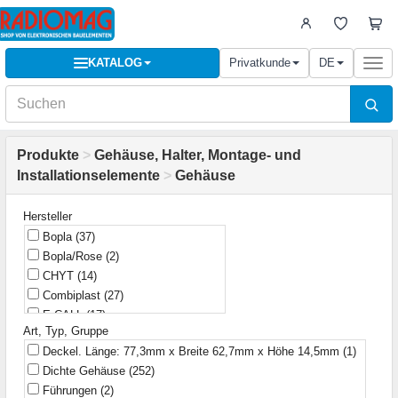
KATALOG
Privatkunde
DE
Togg
navi
Produkte
>
Gehäuse, Halter, Montage- und
Installationselemente
>
Gehäuse
Hersteller
Bopla
(37)
Bopla/Rose
(2)
CHYT
(14)
Combiplast
(27)
E-CALL
(17)
Art, Typ, Gruppe
EEL
(1)
Deckel. Länge: 77,3mm x Breite 62,7mm x Höhe 14,5mm
(1)
ELEKTRO-PLAST NASIELSK
(1)
Dichte Gehäuse
(252)
FNIRSI
(1)
Führungen
(2)
Fibox
(1)