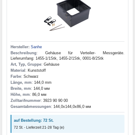
153,0x120,0x43,0 мм
(1)
153,0x135,0x50,0 мм
(1)
153,0x50,0x135,0 мм
(1)
153,0x73,0x28,0 мм
(1)
153,0x73,0x43,0 мм
(1)
154,0x64,0x38,0 мм
(1)
154,0x84,0x38,0 мм
(1)
Hersteller:
Sanhe
154,0x84,5x42,5 мм
(1)
Beschreibung
: Gehäuse für Verteiler- Messgeräte.
154,0x95,0x39,0 мм
(1)
Lieferumfang: 1455-1/1Stk, 1455-2/1Stk, 0001-8/2Stk
Art, Typ, Gruppe
: Gehäuse
154,2x73,8x94,5 мм
(1)
Material
: Kunststoff
154,4x84,5x42,5 мм
(2)
Farbe
: Schwarz
154,4x84,8x42,8 мм
(2)
Länge, mm
: 144,0 mm
155,0x108,0x38,0 мм
(1)
Breite, mm
: 144,0 мм
155,0x110,0x64,0 мм
(1)
Höhe, mm
: 86,0 мм
155,0x135,0x220,0 мм
(1)
Zolltarifnummer
: 3923 90 90 00
155,0x75,0x28,0 мм
(1)
Gesamtabmessungen
: 144,0x144,0x86,0 мм
155,0x75,0x43,0 мм
(1)
155,97x80,0x57,0 мм
(1)
auf Bestellung: 72 St.
156,0x76,0x42,0 мм
(2)
72 St. - Lieferzeit 21-28 Tag (e)
156,8x49,4x27,0 мм
(1)