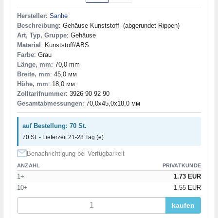
160,0x75,0x50,0 мм
(1)
160,0x80,0x55,0 мм
(1)
Hersteller:
Sanhe
160,0x80,0x60,0 мм
(1)
Beschreibung
: Gehäuse Kunststoff- (abgerundet Rippen)
160,0x80,0x80,0 мм
(1)
Art, Typ, Gruppe
: Gehäuse
160,0x80,0x85,0 мм
(1)
Material
: Kunststoff/ABS
160,0x91,0x78,0 мм
(1)
Farbe
: Grau
160,0x95,0x62,0 мм
(1)
Länge, mm
: 70,0 mm
Breite, mm
: 45,0 мм
161,0x81,0x56,0 мм
(1)
Höhe, mm
: 18,0 мм
162,0x162,0x55,0 мм
(1)
Zolltarifnummer
: 3926 90 92 90
164,0x120,0x69,0 мм
(1)
Gesamtabmessungen
: 70,0x45,0x18,0 мм
164x149x76 мм
(1)
165,0x105,0x75,0 мм
(1)
auf Bestellung: 70 St.
165,0x81,0x31,0 мм
(1)
70 St. - Lieferzeit 21-28 Tag (e)
165,8x127,3x76,3 мм
(2)
166,0x111,0x47,0 мм
(1)
Benachrichtigung bei Verfügbarkeit
166,0x83,0x32,0 мм
(1)
ANZAHL
PRIVATKUNDE
166,7x98,3x69,0 мм
(2)
1+
1.73 EUR
168,0x100,0x24,6 мм
(1)
10+
1.55 EUR
168,7x101,6x76,5 мм
(1)
169,0x108,0x78,0 мм
(1)
kaufen
169,0x113,7x35,2 мм
(1)