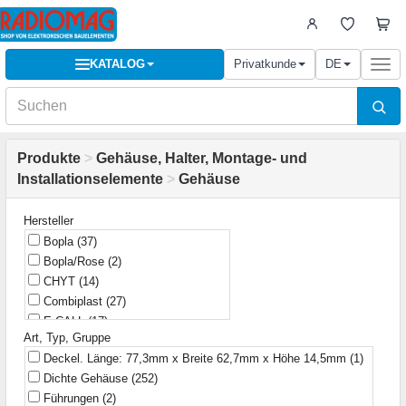
KATALOG
Privatkunde
DE
Togg
navi
Produkte
>
Gehäuse, Halter, Montage- und
Installationselemente
>
Gehäuse
Hersteller
Bopla
(37)
Bopla/Rose
(2)
CHYT
(14)
Combiplast
(27)
E-CALL
(17)
Art, Typ, Gruppe
EEL
(1)
Deckel. Länge: 77,3mm x Breite 62,7mm x Höhe 14,5mm
(1)
ELEKTRO-PLAST NASIELSK
(1)
Dichte Gehäuse
(252)
FNIRSI
(1)
Führungen
(2)
Fibox
(1)