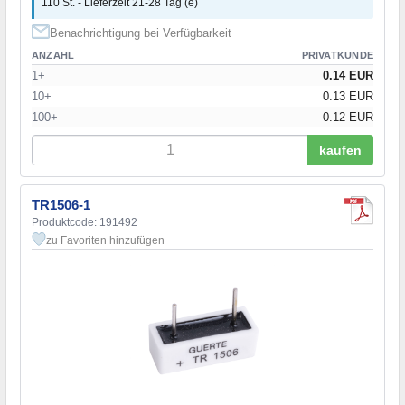
110 St. - Lieferzeit 21-28 Tag (e)
Benachrichtigung bei Verfügbarkeit
ANZAHL
PRIVATKUNDE
1+
0.14 EUR
10+
0.13 EUR
100+
0.12 EUR
kaufen
TR1506-1
Produktcode: 191492
zu Favoriten hinzufügen