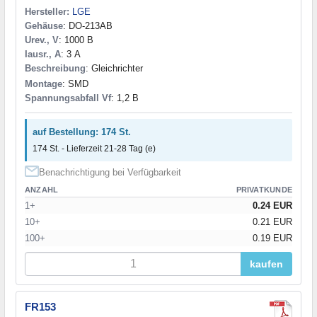
Hersteller:
LGE
Gehäuse
: DO-213AB
Urev., V
: 1000 В
Iausr., A
: 3 А
Beschreibung
: Gleichrichter
Montage
: SMD
Spannungsabfall Vf
: 1,2 В
auf Bestellung: 174 St.
174 St. - Lieferzeit 21-28 Tag (e)
Benachrichtigung bei Verfügbarkeit
ANZAHL
PRIVATKUNDE
1+
0.24 EUR
10+
0.21 EUR
100+
0.19 EUR
kaufen
FR153