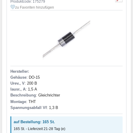
Produktcode: 175279
zu Favoriten hinzufügen
Hersteller:
Gehäuse
: DO-15
Urev., V
: 200 В
Iausr., A
: 1,5 А
Beschreibung
: Gleichrichter
Montage
: THT
Spannungsabfall Vf
: 1,3 В
auf Bestellung: 165 St.
165 St. - Lieferzeit 21-28 Tag (e)