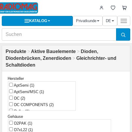
KATALOG
Privatkunde
DE
Togg
navi
Produkte
>
Aktive Bauelemente
>
Dioden,
Diodenbrücken, Zenerdioden
>
Gleichrichter- und
Schaltdioden
Hersteller
AptSemi
(1)
AptSemi/MSC
(1)
DC
(2)
DC COMPONENTS
(2)
Delke
(1)
Gehäuse
Diodes
(5)
D2PAK
(1)
Diotec
(11)
D7xL22
(1)
EIC
(6)