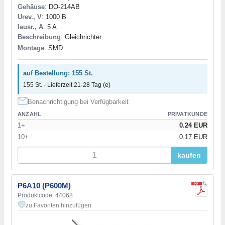
Gehäuse
: DO-214AB
Urev., V
: 1000 В
Iausr., A
: 5 A
Beschreibung
: Gleichrichter
Montage
: SMD
auf Bestellung: 155 St.
155 St. - Lieferzeit 21-28 Tag (e)
Benachrichtigung bei Verfügbarkeit
ANZAHL
PRIVATKUNDE
1+
0.24 EUR
10+
0.17 EUR
kaufen
P6A10 (P600M)
Produktcode: 44068
zu Favoriten hinzufügen