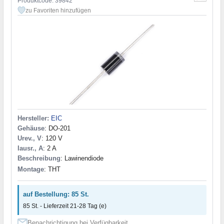
Produktcode: 39842
zu Favoriten hinzufügen
Hersteller:
EIC
Gehäuse
: DO-201
Urev., V
: 120 V
Iausr., A
: 2 A
Beschreibung
: Lawinendiode
Montage
: THT
auf Bestellung: 85 St.
85 St. - Lieferzeit 21-28 Tag (e)
Benachrichtigung bei Verfügbarkeit