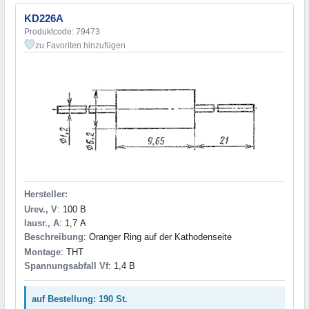
KD226A
Produktcode: 79473
zu Favoriten hinzufügen
Hersteller:
Urev., V
: 100 В
Iausr., A
: 1,7 А
Beschreibung
: Oranger Ring auf der Kathodenseite
Montage
: THT
Spannungsabfall Vf
: 1,4 В
auf Bestellung: 190 St.