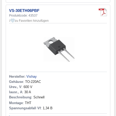
VS-30ETH06PBF
Produktcode: 43537
zu Favoriten hinzufügen
2
Hersteller:
Vishay
Gehäuse
: TO-220AC
Urev., V
: 600 V
Iausr., A
: 30 A
Beschreibung
: Schnell
Montage
: THT
Spannungsabfall Vf
: 1,34 В