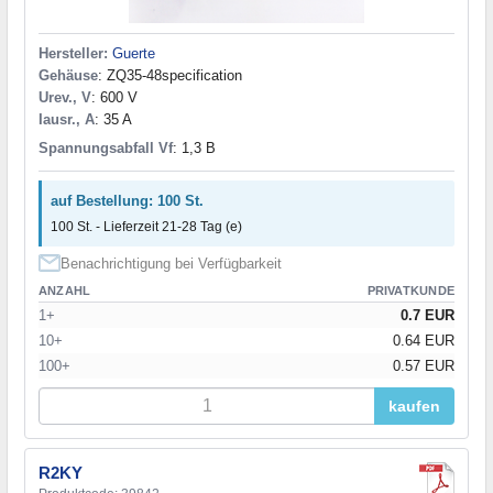
Hersteller:
Guerte
Gehäuse
: ZQ35-48specification
Urev., V
: 600 V
Iausr., A
: 35 A
Spannungsabfall Vf
: 1,3 В
auf Bestellung: 100 St.
100 St. - Lieferzeit 21-28 Tag (e)
Benachrichtigung bei Verfügbarkeit
ANZAHL
PRIVATKUNDE
1+
0.7 EUR
10+
0.64 EUR
100+
0.57 EUR
kaufen
R2KY