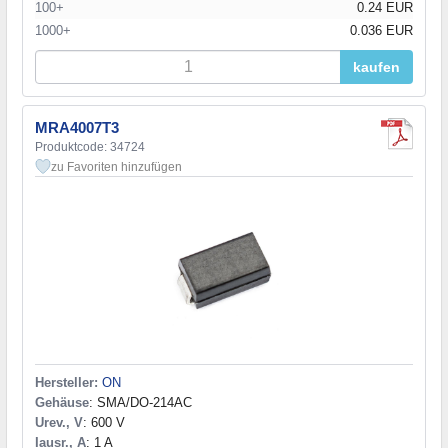
100+
0.24 EUR
20000 В
(1)
100 A
(1)
вив. L=21мм
(1)
1000+
0.036 EUR
100 А
(1)
3х12мм
(2)
165 A
(1)
5,4х7,5мм
(1)
kaufen
7,3х22мм
(1)
30x12x10
(2)
93x20x30 mm
(2)
MRA4007T3
93х21х30мм
(1)
Produktcode: 34724
94х25х38мм (LxWxH)
(1)
zu Favoriten hinzufügen
Hersteller:
ON
Gehäuse
: SMA/DO-214AC
Urev., V
: 600 V
Iausr., A
: 1 A