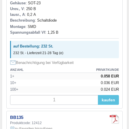
Gehäuse
: SOT-23
Urev., V
: 250 В
Iausr., A
: 0,2 А
Beschreibung
: Schaltdiode
Montage
: SMD
Spannungsabfall Vf
: 1,25 В
auf Bestellung: 232 St.
232 St. - Lieferzeit 21-28 Tag (e)
Benachrichtigung bei Verfügbarkeit
ANZAHL
PRIVATKUNDE
1+
0.058 EUR
10+
0.036 EUR
100+
0.024 EUR
kaufen
BB135
Produktcode: 12412
zu Favoriten hinzufügen