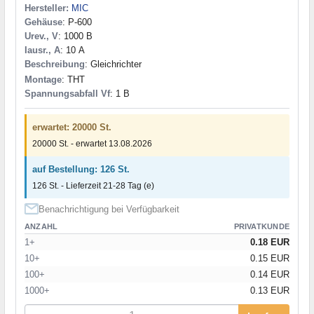
Hersteller:
MIC
Gehäuse
: P-600
Urev., V
: 1000 В
Iausr., A
: 10 А
Beschreibung
: Gleichrichter
Montage
: THT
Spannungsabfall Vf
: 1 В
erwartet: 20000 St.
20000 St. - erwartet 13.08.2026
auf Bestellung: 126 St.
126 St. - Lieferzeit 21-28 Tag (e)
Benachrichtigung bei Verfügbarkeit
ANZAHL
PRIVATKUNDE
1+
0.18 EUR
10+
0.15 EUR
100+
0.14 EUR
1000+
0.13 EUR