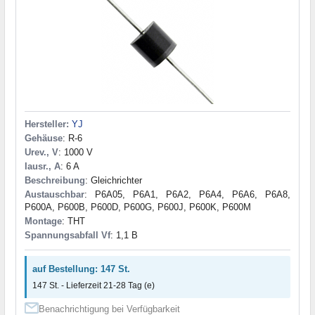
Hersteller:
YJ
Gehäuse
: R-6
Urev., V
: 1000 V
Iausr., A
: 6 A
Beschreibung
: Gleichrichter
Austauschbar
: P6A05, P6A1, P6A2, P6A4, P6A6, P6A8,
P600A, P600B, P600D, P600G, P600J, P600K, P600M
Montage
: THT
Spannungsabfall Vf
: 1,1 В
auf Bestellung: 147 St.
147 St. - Lieferzeit 21-28 Tag (e)
Benachrichtigung bei Verfügbarkeit