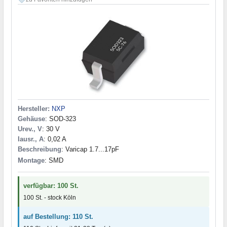
Hersteller:
NXP
Gehäuse
: SOD-323
Urev., V
: 30 V
Iausr., A
: 0,02 A
Beschreibung
: Varicap 1.7...17pF
Montage
: SMD
verfügbar: 100 St.
100 St. - stock Köln
auf Bestellung: 110 St.