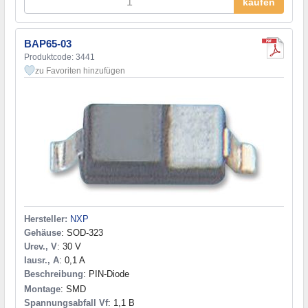
kaufen
BAP65-03
Produktcode: 3441
zu Favoriten hinzufügen
Hersteller:
NXP
Gehäuse
: SOD-323
Urev., V
: 30 V
Iausr., A
: 0,1 A
Beschreibung
: PIN-Diode
Montage
: SMD
Spannungsabfall Vf
: 1,1 В