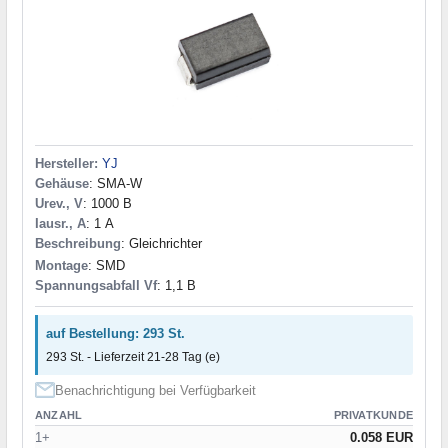
Hersteller:
YJ
Gehäuse
: SMA-W
Urev., V
: 1000 В
Iausr., A
: 1 А
Beschreibung
: Gleichrichter
Montage
: SMD
Spannungsabfall Vf
: 1,1 В
auf Bestellung: 293 St.
293 St. - Lieferzeit 21-28 Tag (e)
Benachrichtigung bei Verfügbarkeit
ANZAHL
PRIVATKUNDE
1+
0.058 EUR