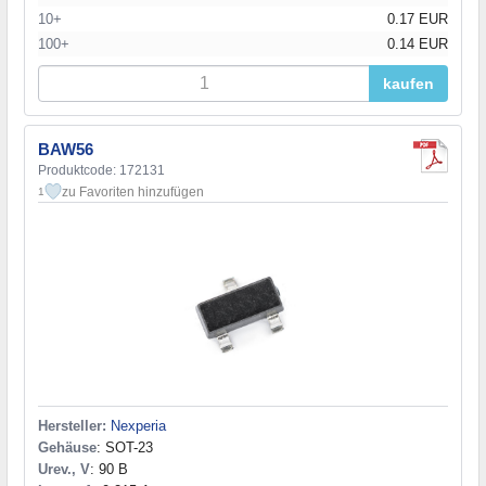
10+
0.17 EUR
100+
0.14 EUR
kaufen
BAW56
Produktcode: 172131
zu Favoriten hinzufügen
1
Hersteller:
Nexperia
Gehäuse
: SOT-23
Urev., V
: 90 В