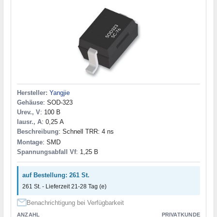
Hersteller:
Yangjie
Gehäuse
: SOD-323
Urev., V
: 100 В
Iausr., A
: 0,25 А
Beschreibung
: Schnell TRR: 4 ns
Montage
: SMD
Spannungsabfall Vf
: 1,25 В
auf Bestellung: 261 St.
261 St. - Lieferzeit 21-28 Tag (e)
Benachrichtigung bei Verfügbarkeit
ANZAHL
PRIVATKUNDE