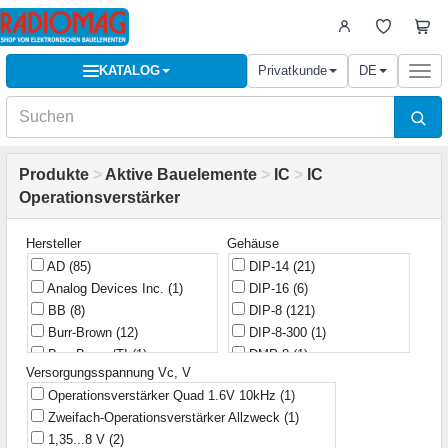
KATALOG
Privatkunde
DE
Togg
navi
Produkte
>
Aktive Bauelemente
>
IC
>
IC
Operationsverstärker
Hersteller
Gehäuse
AD
(85)
DIP-14
(21)
Analog Devices Inc.
(1)
DIP-16
(6)
BB
(8)
DIP-8
(121)
Burr-Brown
(12)
DIP-8-300
(1)
Burr-Brown/TI
(1)
DMP-8
(1)
Versorgungsspannung Vc, V
Fairchild
(2)
HSIP-10
(2)
Operationsverstärker Quad 1.6V 10kHz
(1)
Fairchild Semiconductor
(1)
LFCSP-8
(1)
Zweifach-Operationsverstärker Allzweck
(1)
Farchild
(3)
MSOP-8
(5)
1,35...8 V
(2)
HG Semi
(1)
MSOP8
(1)