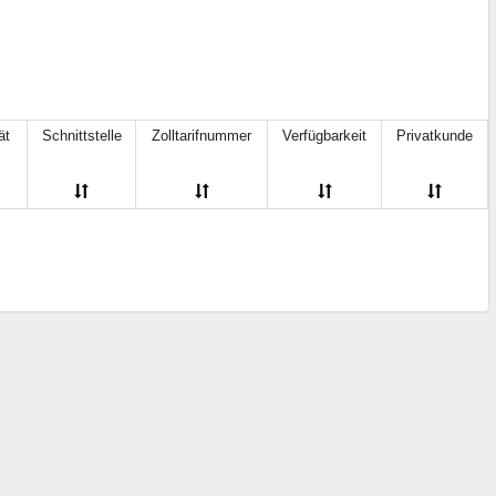
1 Mbit
(18)
2 Mbit
(4)
4 Mbit
(5)
8 Mbit
(4)
16 Mbit
(6)
32 Mbit
(4)
ät
Schnittstelle
Zolltarifnummer
Verfügbarkeit
Privatkunde
64 Mbit
(3)
128 Mbit
(3)
256 Mbit
(2)
512 Mbit
(1)