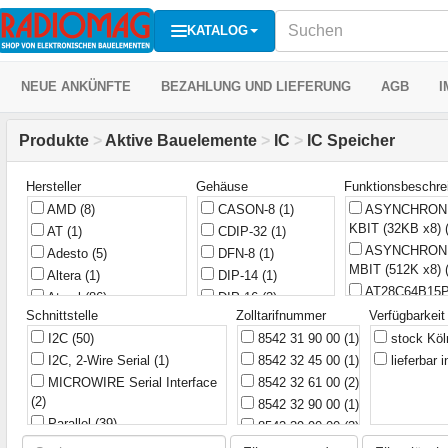
KATALOG
NEUE ANKÜNFTE
BEZAHLUNG UND LIEFERUNG
AGB
I
Produkte
>
Aktive Bauelemente
>
IC
>
IC Speicher
Hersteller
Gehäuse
Funktionsbeschre
AMD
(8)
CASON-8
(1)
ASYNCHRONE
KBIT (32KB x8)
AT
(1)
CDIP-32
(1)
ASYNCHRON
Adesto
(5)
DFN-8
(1)
MBIT (512K x8)
Altera
(1)
DIP-14
(1)
AT28C64B15
Atmel
(86)
DIP-16
(2)
AVR AVR® 9
Schnittstelle
Zolltarifnummer
Verfügbarkeit
BSI
(3)
DIP-20
(1)
Mikrocontroller 
I2C
(50)
8542 31 90 00
(1)
stock Kö
Cirrus
(1)
DIP-28
(15)
4KB (2K x 16) 
I2C, 2-Wire Serial
(1)
8542 32 45 00
(1)
lieferbar
Cypress
(20)
DIP-32
(12)
AsyncFIFO 8
MICROWIRE Serial Interface
8542 32 61 00
(2)
DS
(3)
DIP-40
(2)
Asynchrones 
(2)
8542 32 90 00
(1)
Etron
(1)
DIP-8
(28)
(32K x 8), 5,0 V
Parallel
(39)
8542 39 90 00
(3)
Exel
(1)
DIP8
(1)
BOOT BLOCK
SPI
(27)