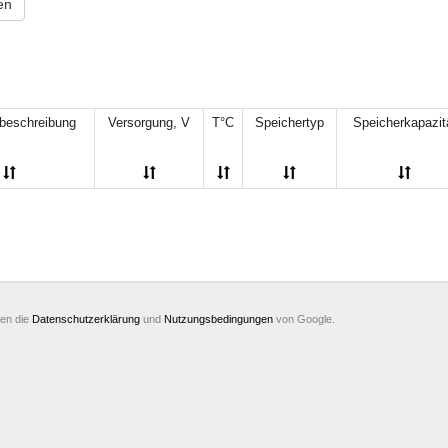
en
2,0...5,5 V
(1)
-10...+70°C
(2)
2...3,6 V
(1)
-10...+85°C
(1)
it statisch
2...5 V
(1)
40...+85°C
(1)
freiem Zugriff
tungsmodus
(1)
2...6 V
(1)
128 Kbit (16K
2,3...3,6 V
(1)
2,4...5,4 V
(1)
beschreibung
Versorgung, V
T°C
Speichertyp
Speicherkapazit
exe
2,4...5,5 V
(1)
 logische
2,5 V
(1)
 - MAX 3000A,
2,5...3,6 V
(5)
66 I/O-Leitungen
2,5...3,6 В
(2)
2,5...5 V
(1)
it
(1)
2,5...5,5 V
(23)
 SPI (128 x 16)
2,5...5,5 В
(10)
2,5...6 V
(1)
6 Mbit
(2)
2,5...6,0 V
(1)
ischer SRAM-
ten die
Datenschutzerklärung
und
Nutzungsbedingungen
von Google.
131 072 Wörter
2,65...3,6 V
(1)
2,7 V
(2)
8 x 8)
(1)
2,7...3,6 V
(26)
6x8)
(1)
2,7...3,6 В
(7)
 x 8)
(2)
2,7...4,5 V
(1)
x8) 256K, 5V
2,7...5,5 V
(37)