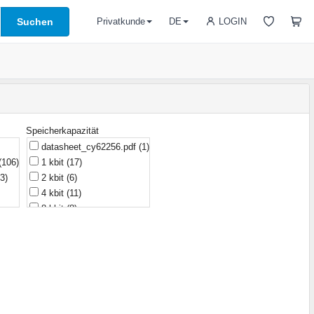
Suchen
LOGIN
Privatkunde
DE
Speicherkapazität
datasheet_cy62256.pdf
(1)
(106)
1 kbit
(17)
3)
2 kbit
(6)
4 kbit
(11)
8 kbit
(8)
h
(4)
16 kbit
(18)
32 kbit
(6)
64 kbit
(21)
)
128 kbit
(6)
256 kbit
(25)
512 kbit
(10)