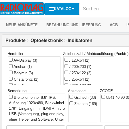
KATALOG
NEUE ANKÜNFTE
BEZAHLUNG UND LIEFERUNG
AGB
I
Produkte
>
Optoelektronik
>
Indikatoren
Hersteller
Zeichenzahl / Matrixauflösung (Punkte)
AV-Display
(3)
/ 128x64
(1)
Anshan
(1)
/ 200x200
(1)
Bolymin
(3)
/ 250x122
(2)
Cristalfontz
(1)
/ 256x64
(1)
DE
(4)
/ 296x128
(2)
Bemerkung
Anzeigeart
ZCODE
DISPLAY ELEKTRONIK
(1)
/ 400x300
(1)
Breitbildmonitor 8.8" IPS,
Grafisch
(33)
8541 40 90 
Data International
(1)
/ 84x48
(1)
Auflösung 1920x480, Blickwinkel
Zeichen
(169)
Display Elektronik
(1)
Grafisch
(1)
178°. Eingang mini HDMI + micro
Displaytech
(1)
TFT 3.5" 320x240 RGB
(1)
USB (Versorgung), plug-and-play,
Elecrow
(3)
Zeichen
(2)
ohne Treiber und Software. Unter
GW Group
(1)
2-1/2
(1)
Windows Bilddrehung möglich