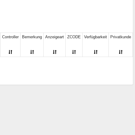
 / LED gelb
(2)
NT7086
(2)
n / EL
(2)
NT7108
(1)
n / LED
(1)
NT7703, 04
(1)
 / LED gelb
(1)
PCD8544
(1)
 / keine
(3)
RA6963
(1)
16)
RA8835
(1)
Controller
Bemerkung
Anzeigeart
ZCODE
Verfügbarkeit
Privatkunde
L/LED gelb-grün
(1)
S6A0069
(9)
ernstein
(1)
S6B0066U
(29)
lau
(9)
S6B0108
(1)
elb
(9)
S6B1713
(1)
elb-grün
(15)
SBN6400G
(1)
rün
(7)
SED1520
(2)
eine
(2)
SPD0301
(1)
hne
SPLC780D
(2)
rundbeleuchtung
(2)
SSD1306
(1)
weiß
(8)
SSD1322
(1)
weiß
(1)
SSD1332
(1)
gelb
(2)
SSD1681
(1)
grün
(1)
ST7066
(9)
keine
(1)
ST7565R
(1)
 weiß
(1)
ST7920
(1)