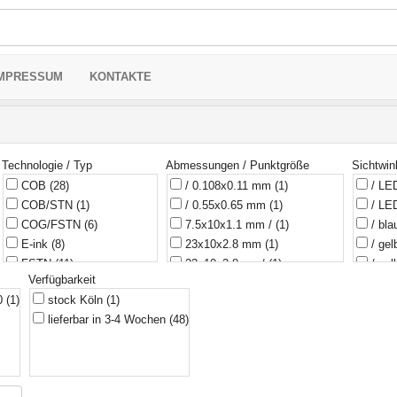
MPRESSUM
KONTAKTE
Technologie / Typ
Abmessungen / Punktgröße
Sichtwin
COB
(28)
/ 0.108x0.11 mm
(1)
/ LED
COB/STN
(1)
/ 0.55x0.65 mm
(1)
/ LED
COG/FSTN
(6)
7.5x10x1.1 mm /
(1)
/ bl
E-ink
(8)
23x10x2.8 mm
(1)
/ ge
FSTN
(11)
23x10x2.8 mm/
(1)
/ gel
Verfügbarkeit
FSTN Positive
(1)
30x26.17 mm/
(1)
/ gr
00
(1)
stock Köln
(1)
HTN
(1)
31.8x37.32x0.98mm/0.18 mm
/ ja
(
lieferbar in 3-4 Wochen
(48)
(1)
IPS
(3)
/ ke
36.6x28x1.85 mm, Punkt
ISTN
(1)
/ rot
0.27x0.27 mm
(3)
LCD
(1)
/ we
42x25x2.8 mm /
(1)
LCD/TNP Transflective
(1)
gelb
42.04x22.2x1.4mm /