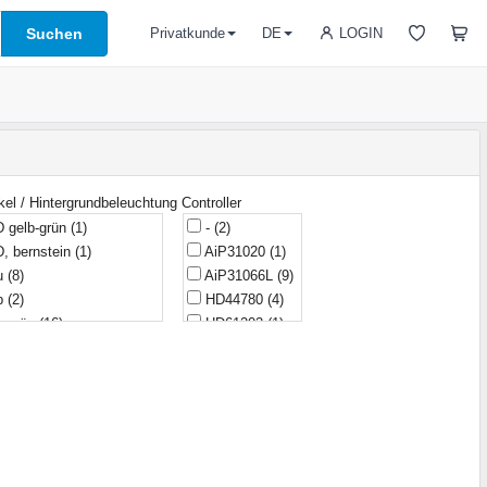
Suchen
LOGIN
Privatkunde
DE
kel / Hintergrundbeleuchtung
Controller
 gelb-grün
(1)
-
(2)
, bernstein
(1)
AiP31020
(1)
au
(8)
AiP31066L
(9)
lb
(2)
HD44780
(4)
b-grün
(16)
HD61202
(1)
ün
(4)
HT1621
(1)
8)
KS0066
(44)
ine
(14)
KS0066U
(1)
(2)
KS0107
(1)
iß
(1)
KS0713
(1)
-grün
(1)
KS0724
(3)