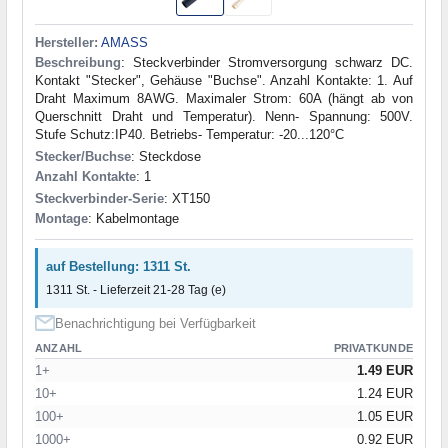
WH
(43)
XH
(14)
Hersteller:
AMASS
XL2
(19)
Beschreibung
: Steckverbinder Stromversorgung schwarz DC.
XT01
(2)
Kontakt "Stecker", Gehäuse "Buchse". Anzahl Kontakte: 1. Auf
XT120
(3)
Draht Maximum 8AWG. Maximaler Strom: 60A (hängt ab von
XT150
(12)
Querschnitt Draht und Temperatur). Nenn- Spannung: 500V.
XT30
(10)
Stufe Schutz:IP40. Betriebs- Temperatur: -20...120°C
XT60
(40)
Stecker/Buchse
: Steckdose
XT90
(13)
Anzahl Kontakte
: 1
ZH
(20)
Steckverbinder-Serie
: XT150
Montage
: Kabelmontage
Zigarettenanzünder
(1)
Контакти для JR
(2)
8980
(1)
auf Bestellung: 1311 St.
1311 St. - Lieferzeit 21-28 Tag (e)
Benachrichtigung bei Verfügbarkeit
ANZAHL
PRIVATKUNDE
1+
1.49 EUR
10+
1.24 EUR
100+
1.05 EUR
1000+
0.92 EUR