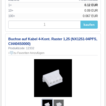
1+
0.12 EUR
10+
0.09 EUR
100+
0.067 EUR
kaufen
Buchse auf Kabel 4-Kont. Raster 1,25 (NX1251-04PFS,
CI4404S0000)
Produktcode: 12332
zu Favoriten hinzufügen
1