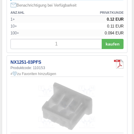
Benachrichtigung bei Verfügbarkeit
ANZAHL
PRIVATKUNDE
1+
0.12 EUR
10+
0.11 EUR
100+
0.094 EUR
kaufen
NX1251-03PFS
Produktcode: 110153
zu Favoriten hinzufügen
4