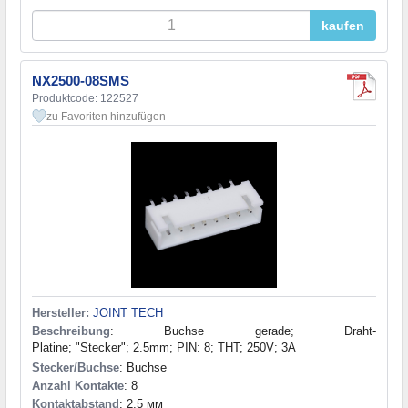
kaufen
NX2500-08SMS
Produktcode: 122527
zu Favoriten hinzufügen
Hersteller:
JOINT TECH
Beschreibung
: Buchse gerade; Draht-
Platine; "Stecker"; 2.5mm; PIN: 8; THT; 250V; 3A
Stecker/Buchse
: Buchse
Anzahl Kontakte
: 8
Kontaktabstand
: 2,5 мм