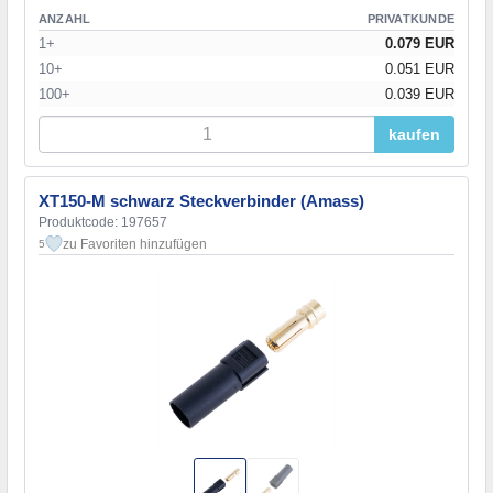
QS12H
(8)
ANZAHL
PRIVATKUNDE
QS6H
(8)
1+
0.079 EUR
QS6T
(2)
10+
0.051 EUR
QS8
(2)
100+
0.039 EUR
QS8-S
(4)
QS8H
(8)
kaufen
QS8P
(4)
QS8P-S
(2)
XT150-M schwarz Steckverbinder (Amass)
QS8P-U
(2)
Produktcode: 197657
QS8T
(2)
zu Favoriten hinzufügen
5
QS9L
(3)
QS9U
(2)
SB50
(2)
SH
(8)
SPOX
(2)
Superseal 1.5
(2)
TH
(1)
TH 025
(1)
THP
(1)
VH
(4)