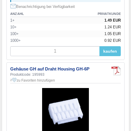
Benachrichtigung bei Verfügbarkeit
ANZAHL
PRIVATKUNDE
1+
1.49 EUR
10+
1.24 EUR
100+
1.05 EUR
1000+
0.92 EUR
kaufen
Gehäuse GH auf Draht Housing GH-6P
Produktcode: 195993
zu Favoriten hinzufügen
2