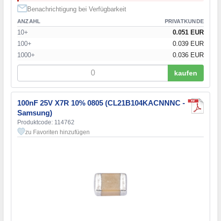
Benachrichtigung bei Verfügbarkeit
2 nF
(1)
2,2 nF
(6)
ANZAHL
PRIVATKUNDE
2,2 нФ
(2)
10+
0.051 EUR
2,4 nF
(1)
100+
0.039 EUR
2,4 нФ
(2)
1000+
0.036 EUR
2,7 nF
(2)
kaufen
2,7 нФ
(1)
3 нФ
(1)
3,3 nF
(2)
100nF 25V X7R 10% 0805 (CL21B104KACNNNC -
3,6 nF
(1)
Samsung)
3,9 nF
(1)
Produktcode: 114762
3,9 нФ
(2)
zu Favoriten hinzufügen
4,7 nF
(5)
4,7 нФ
(2)
5,1 nF
(1)
5,6 nF
(3)
6,8 nF
(3)
8,2 nF
(3)
10 nF
(11)
10 нФ
(11)