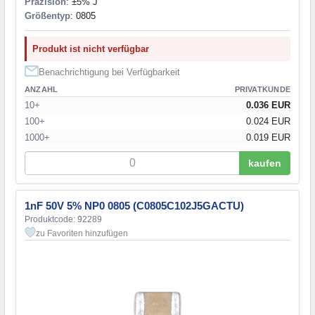
Präzision
: ±5% J
Größentyp
: 0805
Produkt ist nicht verfügbar
Benachrichtigung bei Verfügbarkeit
ANZAHL
PRIVATKUNDE
10+
0.036 EUR
100+
0.024 EUR
1000+
0.019 EUR
kaufen
1nF 50V 5% NP0 0805 (C0805C102J5GACTU)
Produktcode: 92289
zu Favoriten hinzufügen