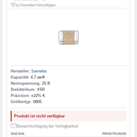
220 нФ
(1)
zu Favoriten hinzufügen
330 nF
(6)
330 нФ
(2)
470 nF
(8)
470 нФ
(4)
680 nF
(4)
1 мкФ
(12)
2,2 мкФ
(10)
3,3 мкФ
(1)
4,7 мкФ
(11)
10 мкФ
(11)
Hersteller:
Samwha
22 мкФ
(4)
Kapazität
: 4,7 мкФ
47 мкФ
(1)
Nennspannung
: 25 В
1 µF
(12)
Dielektrikum
: X5R
Präzision
: ±10% K
2,2 µF
(7)
Größentyp
: 0805
3,3 µF
(1)
4,7 µF
(3)
10 µF
(4)
Produkt ist nicht verfügbar
47 µF
(1)
Benachrichtigung bei Verfügbarkeit
ANZAHL
PRIVATKUNDE