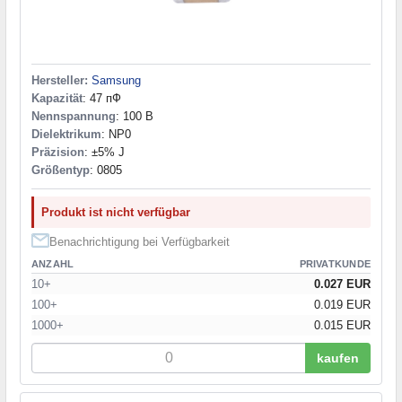
62 pF
(1)
68 pF
(2)
75 pF
(1)
82 pF
(2)
Hersteller:
Samsung
91 pF
(1)
Kapazität
: 47 пФ
100 pF
(4)
Nennspannung
: 100 В
100 пФ
(4)
Dielektrikum
: NP0
110 пФ
(1)
Präzision
: ±5% J
Größentyp
: 0805
120 pF
(3)
120 пФ
(1)
150 pF
(2)
Produkt ist nicht verfügbar
150 пФ
(1)
Benachrichtigung bei Verfügbarkeit
180 pF
(3)
ANZAHL
PRIVATKUNDE
180 пФ
(1)
10+
0.027 EUR
200 pF
(1)
100+
0.019 EUR
220 pF
(5)
1000+
0.015 EUR
220 пФ
(4)
240 pF
(1)
kaufen
270 pF
(2)
300 pF
(2)