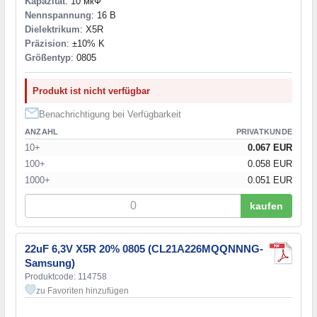
Kapazität
: 10 мкФ
Nennspannung
: 16 В
Dielektrikum
: X5R
Präzision
: ±10% K
Größentyp
: 0805
Produkt ist nicht verfügbar
Benachrichtigung bei Verfügbarkeit
ANZAHL
PRIVATKUNDE
10+
0.067 EUR
100+
0.058 EUR
1000+
0.051 EUR
kaufen
22uF 6,3V X5R 20% 0805 (CL21A226MQQNNNG-
Samsung)
Produktcode: 114758
zu Favoriten hinzufügen