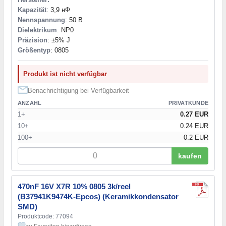
Kapazität
: 3,9 нФ
Nennspannung
: 50 В
Dielektrikum
: NP0
Präzision
: ±5% J
Größentyp
: 0805
Produkt ist nicht verfügbar
Benachrichtigung bei Verfügbarkeit
ANZAHL
PRIVATKUNDE
1+
0.27 EUR
10+
0.24 EUR
100+
0.2 EUR
kaufen
470nF 16V X7R 10% 0805 3k/reel
(B37941K9474K-Epcos) (Keramikkondensator
SMD)
Produktcode: 77094