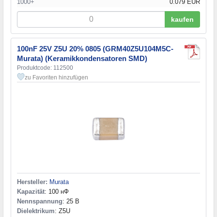
1000+
0.079 EUR
kaufen
100nF 25V Z5U 20% 0805 (GRM40Z5U104M5C-
Murata) (Keramikkondensatoren SMD)
Produktcode: 112500
zu Favoriten hinzufügen
Hersteller:
Murata
Kapazität
: 100 нФ
Nennspannung
: 25 В
Dielektrikum
: Z5U