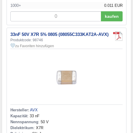
1000+
0.011 EUR
kaufen
33nF 50V X7R 5% 0805 (08055C333KAT2A-AVX)
Produktcode: 98746
zu Favoriten hinzufügen
Hersteller:
AVX
Kapazität
: 33 nF
Nennspannung
: 50 V
Dielektrikum
: X7R