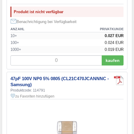
15 pF
(1)
15 пФ
(3)
Produkt ist nicht verfügbar
16 pF
(1)
18 pF
(2)
Benachrichtigung bei Verfügbarkeit
18 пФ
(2)
ANZAHL
PRIVATKUNDE
20 pF
(1)
10+
0.027 EUR
20 пФ
(3)
100+
0.024 EUR
22 pF
(3)
1000+
0.019 EUR
22 пФ
(3)
24 pF
(1)
kaufen
27 pF
(2)
27 пФ
(2)
47pF 100V NP0 5% 0805 (CL21C470JCANNNC -
30 pF
(1)
Samsung)
33 pF
(5)
Produktcode: 114791
36 pF
(1)
zu Favoriten hinzufügen
39 pF
(3)
43 pF
(1)
47 pF
(2)
47 пФ
(4)
51 pF
(1)
56 pF
(1)