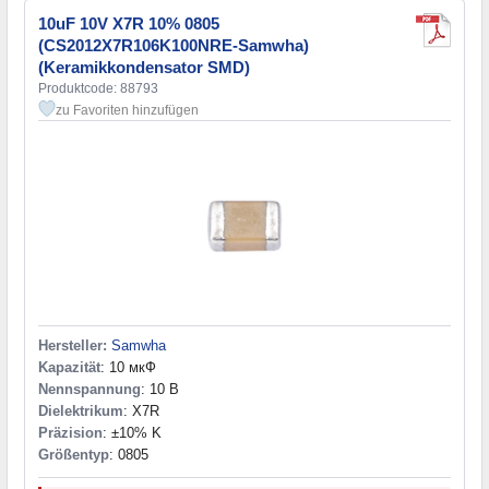
10uF 10V X7R 10% 0805
(CS2012X7R106K100NRE-Samwha)
(Keramikkondensator SMD)
Produktcode: 88793
zu Favoriten hinzufügen
Hersteller:
Samwha
Kapazität
: 10 мкФ
Nennspannung
: 10 В
Dielektrikum
: X7R
Präzision
: ±10% K
Größentyp
: 0805