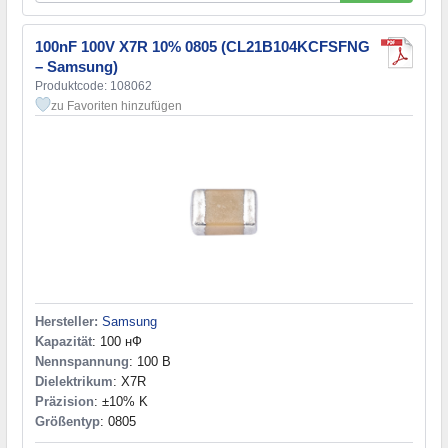
100nF 100V X7R 10% 0805 (CL21B104KCFSFNG
– Samsung)
Produktcode: 108062
zu Favoriten hinzufügen
Hersteller:
Samsung
Kapazität
: 100 нФ
Nennspannung
: 100 В
Dielektrikum
: X7R
Präzision
: ±10% K
Größentyp
: 0805