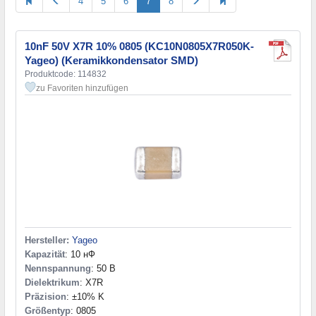
4
5
6
7
8
4,7 пФ
(1)
5,0 pF
(2)
5,1 pF
(1)
10nF 50V X7R 10% 0805 (KC10N0805X7R050K-
5,6 pF
(2)
Yageo) (Keramikkondensator SMD)
5,6 пФ
(1)
Produktcode: 114832
6,0 pF
(1)
zu Favoriten hinzufügen
6,2 pF
(2)
6,8 pF
(3)
7,0 pF
(1)
7,5 pF
(1)
8 pF
(1)
8,2 pF
(3)
8,2 пФ
(1)
9,1 pF
(2)
10 pF
(8)
10 пФ
(2)
Hersteller:
Yageo
Kapazität
: 10 нФ
11 pF
(1)
Nennspannung
: 50 В
12 pF
(9)
Dielektrikum
: X7R
12 пФ
(1)
Präzision
: ±10% K
13 pF
(1)
Größentyp
: 0805