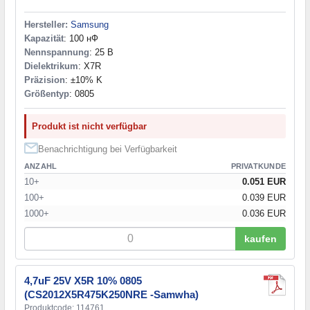
12 nF
(1)
12 нФ
(1)
Hersteller:
Samsung
Kapazität
: 100 нФ
15 nF
(2)
Nennspannung
: 25 В
15 нФ
(1)
Dielektrikum
: X7R
18 nF
(2)
Präzision
: ±10% K
22 nF
(9)
Größentyp
: 0805
27 nF
(2)
33 nF
(3)
Produkt ist nicht verfügbar
39 nF
(1)
39 нФ
(1)
Benachrichtigung bei Verfügbarkeit
47 nF
(5)
ANZAHL
PRIVATKUNDE
56 nF
(1)
10+
0.051 EUR
68 nF
(2)
100+
0.039 EUR
82 nF
(1)
1000+
0.036 EUR
100 nF
(10)
100 нФ
(18)
kaufen
120 nF
(5)
150 nF
(2)
4,7uF 25V X5R 10% 0805
150 нФ
(3)
(CS2012X5R475K250NRE -Samwha)
220 nF
(6)
Produktcode: 114761