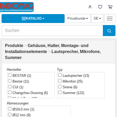
KATALOG
Privatkunde
DE
Togg
navi
Produkte
>
Gehäuse, Halter, Montage- und
Installationselemente
>
Lautsprecher, Mikrofone,
Summer
Hersteller
Typ
BESTAR
(1)
Lautsprecher
(13)
Bestar
(11)
Mikrofon
(25)
CUI
(1)
Sirene
(6)
Changzhou Duoxing
(6)
Summer
(122)
Global Tone
(28)
Abmessungen
Hitpoint
(1)
Ø10x3 mm
(1)
Hua Feng
(1)
Ø12 mm
(9)
JLW
(3)