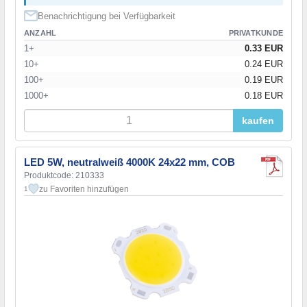
Benachrichtigung bei Verfügbarkeit
ANZAHL
PRIVATKUNDE
1+
0.33 EUR
10+
0.24 EUR
100+
0.19 EUR
1000+
0.18 EUR
kaufen
LED 5W, neutralweiß 4000K 24x22 mm, COB
Produktcode: 210333
zu Favoriten hinzufügen
1