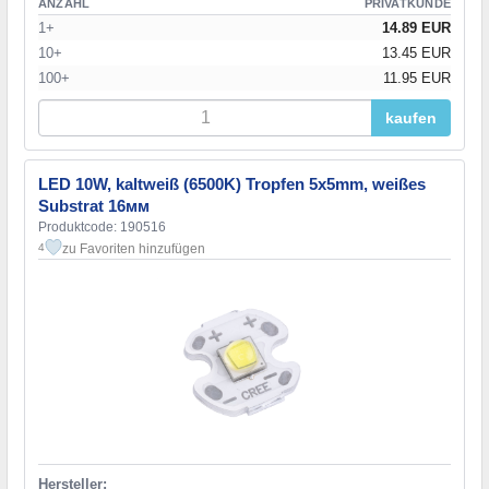
ANZAHL
PRIVATKUNDE
1+
14.89 EUR
10+
13.45 EUR
100+
11.95 EUR
kaufen
LED 10W, kaltweiß (6500K) Tropfen 5х5mm, weißes
Substrat 16мм
Produktcode: 190516
zu Favoriten hinzufügen
4
Hersteller: