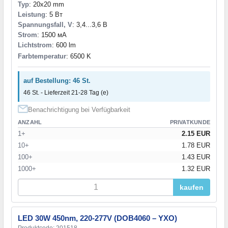
Typ
: 20x20 mm
Leistung
: 5 Вт
Spannungsfall, V
: 3,4...3,6 В
Strom
: 1500 мА
Lichtstrom
: 600 lm
Farbtemperatur
: 6500 K
auf Bestellung: 46 St.
46 St. - Lieferzeit 21-28 Tag (e)
Benachrichtigung bei Verfügbarkeit
ANZAHL
PRIVATKUNDE
1+
2.15 EUR
10+
1.78 EUR
100+
1.43 EUR
1000+
1.32 EUR
kaufen
LED 30W 450nm, 220-277V (DOB4060 – YXO)
Produktcode: 201518