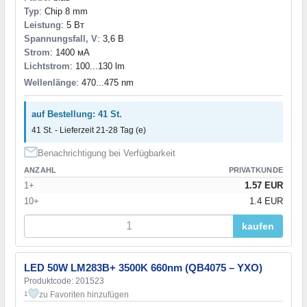
Typ
: Chip 8 mm
Leistung
: 5 Вт
Spannungsfall, V
: 3,6 В
Strom
: 1400 мА
Lichtstrom
: 100...130 lm
Wellenlänge
: 470...475 nm
auf Bestellung: 41 St.
41 St. - Lieferzeit 21-28 Tag (e)
Benachrichtigung bei Verfügbarkeit
ANZAHL
PRIVATKUNDE
1+
1.57 EUR
10+
1.4 EUR
kaufen
LED 50W LM283B+ 3500K 660nm (QB4075 – YXO)
Produktcode: 201523
zu Favoriten hinzufügen
1