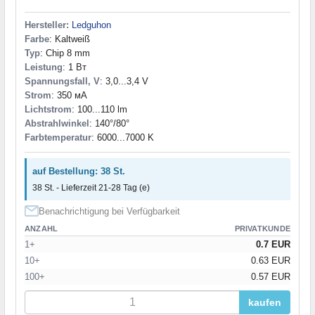
Hersteller:
Ledguhon
Farbe
: Kaltweiß
Typ
: Chip 8 mm
Leistung
: 1 Вт
Spannungsfall, V
: 3,0...3,4 V
Strom
: 350 мА
Lichtstrom
: 100...110 lm
Abstrahlwinkel
: 140°/80°
Farbtemperatur
: 6000...7000 K
auf Bestellung: 38 St.
38 St. - Lieferzeit 21-28 Tag (e)
Benachrichtigung bei Verfügbarkeit
ANZAHL
PRIVATKUNDE
1+
0.7 EUR
10+
0.63 EUR
100+
0.57 EUR
kaufen