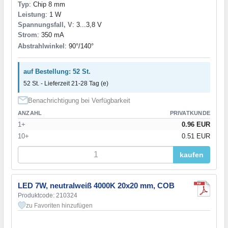
935 lm
(1)
Typ
: Chip 8 mm
943 lm
(1)
Leistung
: 1 W
950 lm
(1)
Spannungsfall, V
: 3...3,8 V
1000 lm
(12)
Strom
: 350 mA
1000-1250 lm
(1)
Abstrahlwinkel
: 90°/140°
1000-1999 lm
(4)
1005 lm
(1)
auf Bestellung: 52 St.
1040...1200 lm
(1)
52 St. - Lieferzeit 21-28 Tag (e)
1054 lm
(1)
Benachrichtigung bei Verfügbarkeit
1060 lm
(1)
1200 lm
(4)
ANZAHL
PRIVATKUNDE
1316 lm
(1)
1+
0.96 EUR
1335 lm
(1)
10+
0.51 EUR
1485...1590 lm
(1)
kaufen
1500...2000 lm
(3)
1600 lm
(1)
1600-1800 lm
(1)
LED 7W, neutralweiß 4000K 20x20 mm, COB
1930 lm
(1)
Produktcode: 210324
1980 lm
(1)
zu Favoriten hinzufügen
2000...2600 lm
(1)
2100...3150 lm
(1)