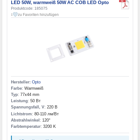
LED 50W, warmweiß 50W AC COB LED Opto
Produktcode: 185075
zu Favoriten hinzufügen
1
Hersteller:
Opto
Farbe
: Warmweiß
Typ
: 77x44 mm
Leistung
: 50 Вт
Spannungsfall, V
: 220 В
Lichtstrom
: 80-110 лм/Вт
Abstrahlwinkel
: 120°
Farbtemperatur
: 3200 K