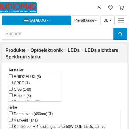
KATALOG
Privatkunde
DE
Togg
navi
Produkte
>
Optoelektronik
>
LEDs
>
LEDs sichtbare
Spektrum starke
Hersteller
BRIDGELUX
(3)
CREE
(1)
Cree
(140)
Edison
(5)
Edison-Opto
(6)
Farbe
Elhurt
(3)
Dental-blau (460nm)
(1)
G-Nor
(11)
Kaltweiß
(141)
Highlight
(28)
Kühlkörper + 4 leistungsstarke 50W COB LEDs, aktive
Huey Jann
(25)