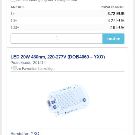
ANZAHL
PRIVATKUNDE
1+
3.72 EUR
10+
3.27 EUR
100+
2.9 EUR
kaufen
LED 20W 450nm, 220-277V (DOB4060 – YXO)
Produktcode: 201514
zu Favoriten hinzufügen
2
Hersteller:
YXO