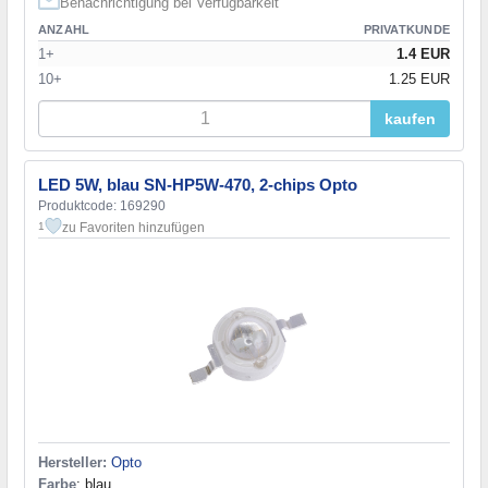
Benachrichtigung bei Verfügbarkeit
ANZAHL
PRIVATKUNDE
1+
1.4 EUR
10+
1.25 EUR
kaufen
LED 5W, blau SN-HP5W-470, 2-chips Opto
Produktcode: 169290
zu Favoriten hinzufügen
1
Hersteller:
Opto
Farbe
: blau