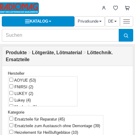
KATALOG
Privatkunde
DE
Togg
navi
Produkte
>
Lötgeräte, Lötmaterial
>
Löttechnik.
Ersatzteile
Hersteller
AOYUE
(53)
FNIRSI
(2)
LUKEY
(2)
Lukey
(4)
Mechanic
(1)
Kategorie
Ningbo
(2)
Ersatzteile für Reparatur
(45)
Pro'sKit
(5)
Ersatzteile zum Austausch ohne Demontage
(39)
SORNY ROONG INDUSTRIAL
(2)
Heizelement für Heißluftgebläse
(10)
Sinometer
(8)