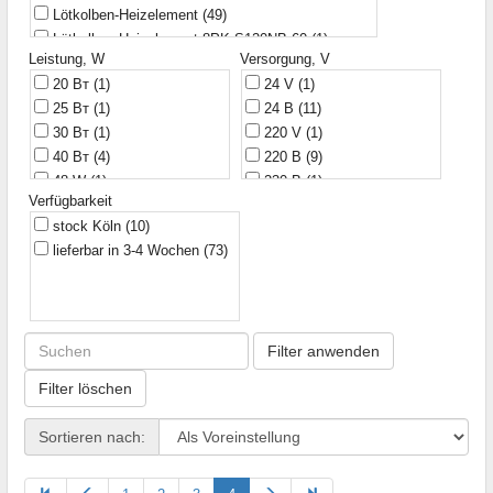
Lötkolben-Heizelement
(49)
YiHUA
(30)
Lötkolben-Heizelement 8PK-S120NB-60
(1)
Zhongdi
(28)
Leistung, W
Versorgung, V
Verbrauchs-Ersatzteile
(3)
20 Вт
(1)
24 V
(1)
25 Вт
(1)
24 В
(11)
30 Вт
(1)
220 V
(1)
40 Вт
(4)
220 В
(9)
48 W
(1)
230 В
(1)
Verfügbarkeit
48 Вт
(4)
stock Köln
(10)
58 Вт
(1)
lieferbar in 3-4 Wochen
(73)
60 W
(1)
60 Вт
(8)
100 Вт
(1)
Filter anwenden
Filter löschen
Sortieren nach: