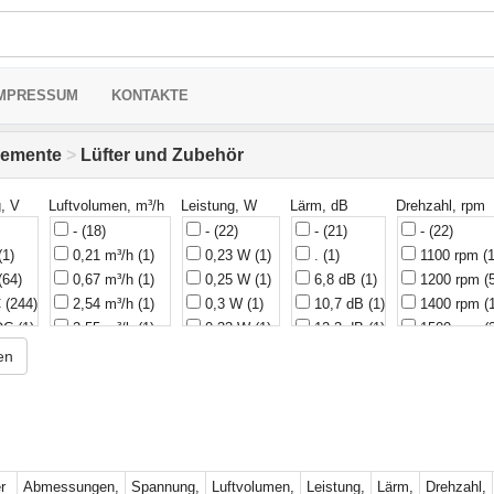
MPRESSUM
KONTAKTE
elemente
>
Lüfter und Zubehör
, V
Luftvolumen, m³/h
Leistung, W
Lärm, dB
Drehzahl, rpm
-
(18)
-
(22)
-
(21)
-
(22)
(1)
0,21 m³/h
(1)
0,23 W
(1)
.
(1)
1100 rpm
(1
(64)
0,67 m³/h
(1)
0,25 W
(1)
6,8 dB
(1)
1200 rpm
(
C
(244)
2,54 m³/h
(1)
0,3 W
(1)
10,7 dB
(1)
1400 rpm
(
 DC
(1)
2,55 m³/h
(1)
0,33 W
(1)
12,3 dB
(1)
1500 rpm
(
C
(125)
3,75 m³/h
(1)
0,36 W
(3)
12,8 dB
(1)
1600 rpm
(
en
C
(16)
4,25 m³/h
(1)
0,38 W
(1)
13,8 dB
(1)
1700 rpm
(
AC
(4)
4,7 m³/h
(2)
0,39 W
(2)
14,5 dB
(2)
1800 rpm
(
AC
(17)
5,07 m³/h
(1)
0,4 W
(6)
15,7 dB
(1)
2000 rpm
(
AC
(53)
5,1 m³/h
(2)
0,42 W
(2)
16 dB
(2)
2100 rpm
(
AC
(1)
5,95 m³/h
(1)
0,43 W
(1)
17 dB
(1)
2150 rpm
(
r
Abmessungen,
Spannung,
Luftvolumen,
Leistung,
Lärm,
Drehzahl,