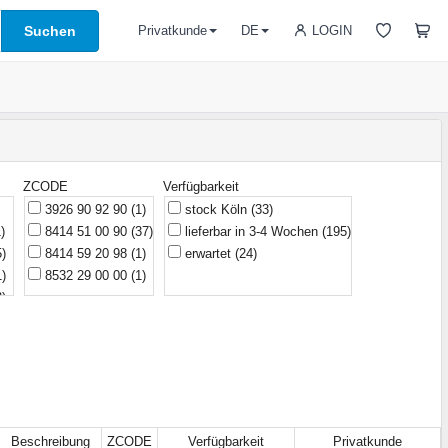
Suchen
LOGIN
Privatkunde
DE
ZCODE
Verfügbarkeit
3926 90 92 90
(1)
stock Köln
(33)
)
8414 51 00 90
(37)
lieferbar in 3-4 Wochen
(195)
5)
8414 59 20 98
(1)
erwartet
(24)
1)
8532 29 00 00
(1)
3)
1)
1)
1)
11)
3)
4)
Beschreibung
ZCODE
Verfügbarkeit
Privatkunde