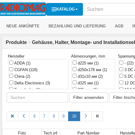
KATALOG
NEUE ANKÜNFTE
BEZAHLUNG UND LIEFERUNG
AGB
I
Produkte
>
Gehäuse, Halter, Montage- und Installations
Hersteller
Abmessungen, mm
Spannung
ADDA
(1)
d225 мм
(1)
-
(22)
CGFAN
(118)
d250x178 мм
(1)
3 DC
China
(2)
d31x10 мм
(2)
5 DC
Delta Electronics
(3)
d325 мм
(1)
12 D
Fengdaelec
(1)
225 mm
(1)
13,5
Global Tone
(49)
10x10x3 мм
(1)
24 D
Filter anwenden
Filter lösch
JDW
(1)
20x20x10 mm
(1)
48 D
Jamicon
(1)
20x20x10 мм
(1)
115 
KLS
(8)
6
7
8
9
10
25x25x10 mm
(2)
220 
KangYang
(3)
25x25x10 мм
(4)
230 
LogicFox
(1)
25x25x6 мм
(1)
380 
Foto
Tech.inf.
Part Number
Herstelle