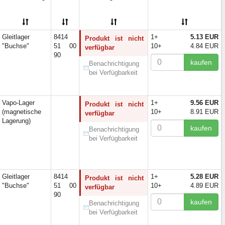
6)
2)
2)
6)
Gleitlager
8414
1+
5.13 EUR
Produkt ist nicht
1)
"Buchse"
51 00
10+
4.84 EUR
verfügbar
90
15)
kaufen
Benachrichtigung
3)
bei Verfügbarkeit
12)
2)
6)
Vapo-Lager
1+
9.56 EUR
Produkt ist nicht
(magnetische
10+
8.91 EUR
2)
verfügbar
Lagerung)
7)
kaufen
Benachrichtigung
3)
bei Verfügbarkeit
4)
45)
18)
Gleitlager
8414
1+
5.28 EUR
Produkt ist nicht
1)
"Buchse"
51 00
10+
4.89 EUR
verfügbar
23)
90
1)
kaufen
Benachrichtigung
3)
bei Verfügbarkeit
1)