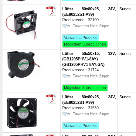
176x176x89 mm
(1)
Lüfter 80x80x25, 24V,
180x180x60 мм
(2)
Sunon
(EE80252S1-A99)
200x200x60 мм
(1)
Produktcode : 32109
210x235x250 мм
(1)
zu Favoriten hinzufügen
230x205 mm
(1)
250x190 мм
(1)
Verwandte Produkte
254x89 mm
(1)
Möglichen Substitutionen
281x201,5 мм
(1)
Lüfter 50x50x15, 12V,
Sunon
294x165 мм
(1)
(GB1205PHV1-8AY)
360x120x25 мм
(1)
(GB1205PHV1-8AY.GN)
610x305x94 mm
(1)
Produktcode : 31724
zu Favoriten hinzufügen
Möglichen Substitutionen
Lüfter 80x80x25, 24V,
Sunon
(EE80252B1-A99)
Produktcode : 31539
zu Favoriten hinzufügen
Verwandte Produkte