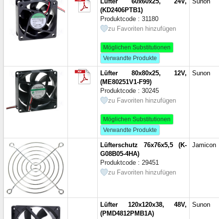
Lüfter 60x60x25, 24V,
Sunon
(KD2406PTB1)
Produktcode : 31180
zu Favoriten hinzufügen
Möglichen Substitutionen
Verwandte Produkte
Lüfter 80x80x25, 12V,
Sunon
(ME80251V1-F99)
Produktcode : 30245
zu Favoriten hinzufügen
Möglichen Substitutionen
Verwandte Produkte
Lüfterschutz 76x76x5,5 (K-
Jamicon
G08B05-4HA)
Produktcode : 29451
zu Favoriten hinzufügen
Lüfter 120x120x38, 48V,
Sunon
(PMD4812PMB1A)