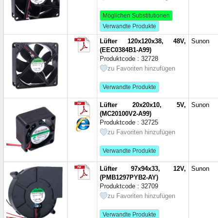
120x120x38 mm
(19)
Möglichen Substitutionen
120x120x38 мм
(22)
Verwandte Produkte
133x91 мм
(1)
135x135x25 мм
(2)
Lüfter 120x120x38, 48V,
Sunon
(EEC0384B1-A99)
135x135x38 мм
(1)
Produktcode : 32728
140x140 мм
(1)
zu Favoriten hinzufügen
140x140x50 мм
(6)
150x150x50 мм
(1)
Verwandte Produkte
150x172x38 мм
(1)
150x35 мм
(1)
Lüfter 20x20x10, 5V,
Sunon
(MC20100V2-A99)
165x51 мм
(1)
Produktcode : 32725
171x151x51 mm
(1)
zu Favoriten hinzufügen
172x150 мм
(2)
172x150x38 мм
(1)
Verwandte Produkte
172x150x50 мм
(1)
172x150x50,8 мм
(1)
Lüfter 97x94x33, 12V,
Sunon
(PMB1297PYB2-AY)
172x150x51 мм
(1)
Produktcode : 32709
172x151 мм
(1)
zu Favoriten hinzufügen
172x151x51 mm
(1)
172x151x51 мм
(1)
Verwandte Produkte