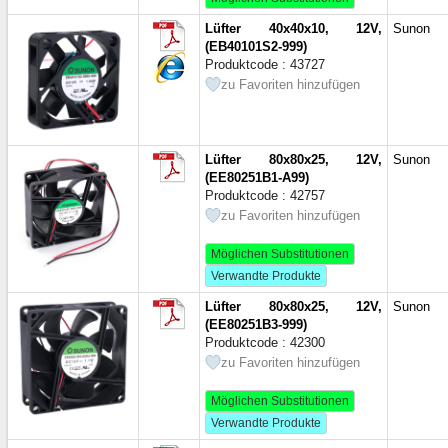
50x50 mm
(1)
Lüfter 40x40x10, 12V,
Sunon
50x50 мм
(1)
(EB40101S2-999)
50x50x10 mm
(3)
Produktcode : 43727
50x50x10 мм
(13)
zu Favoriten hinzufügen
50x50x15 mm
(3)
50x50x15 мм
(16)
50x50x20 мм
(5)
Lüfter 80x80x25, 12V,
Sunon
51,3x51,3x15 mm
(1)
(EE80251B1-A99)
60x60 mm
(4)
Produktcode : 42757
zu Favoriten hinzufügen
60x60 мм
(3)
60x60x10 mm
(3)
Möglichen Substitutionen
60x60x10 мм
(10)
Verwandte Produkte
60x60x15 mm
(7)
60x60x15 мм
(14)
Lüfter 80x80x25, 12V,
Sunon
(EE80251B3-999)
60x60x15,5 mm
(1)
Produktcode : 42300
60x60x16 mm
(1)
zu Favoriten hinzufügen
60x60x20 mm
(4)
60x60x20 мм
(6)
Möglichen Substitutionen
60x60x25 mm
(14)
Verwandte Produkte
60x60x25 мм
(25)