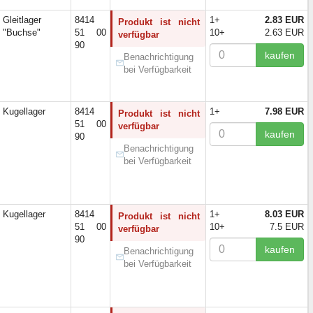
7)
Gleitlager
8414
1+
2.83 EUR
Produkt ist nicht
4)
"Buchse"
51 00
10+
2.63 EUR
verfügbar
3)
90
kaufen
Benachrichtigung
12)
bei Verfügbarkeit
1)
10)
1)
Kugellager
8414
1+
7.98 EUR
Produkt ist nicht
7)
51 00
verfügbar
kaufen
7)
90
Benachrichtigung
32)
bei Verfügbarkeit
6)
9)
1)
25)
Kugellager
8414
1+
8.03 EUR
Produkt ist nicht
51 00
10+
7.5 EUR
3)
verfügbar
90
1)
kaufen
Benachrichtigung
3)
bei Verfügbarkeit
1)
3)
7)