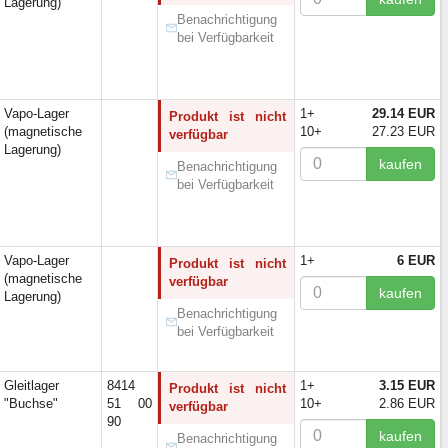
(4)
Lagerung)
Benachrichtigung
(9)
bei Verfügbarkeit
(4)
(1)
(2)
(1)
Vapo-Lager
1+
29.14 EUR
Produkt ist nicht
(magnetische
10+
27.23 EUR
(1)
verfügbar
Lagerung)
(2)
kaufen
Benachrichtigung
bei Verfügbarkeit
Vapo-Lager
1+
6 EUR
Produkt ist nicht
(magnetische
verfügbar
kaufen
Lagerung)
Benachrichtigung
bei Verfügbarkeit
Gleitlager
8414
1+
3.15 EUR
Produkt ist nicht
"Buchse"
51 00
10+
2.86 EUR
verfügbar
90
kaufen
Benachrichtigung