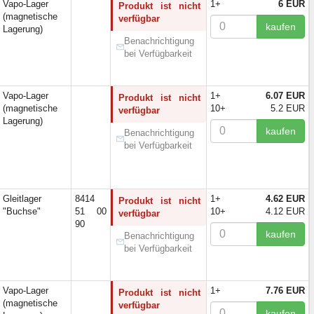
Vapo-Lager
1+
6 EUR
Produkt ist nicht
12)
(magnetische
verfügbar
2)
kaufen
Lagerung)
4)
Benachrichtigung
10)
bei Verfügbarkeit
3)
17)
Vapo-Lager
1+
6.07 EUR
Produkt ist nicht
7)
(magnetische
10+
5.2 EUR
verfügbar
1)
Lagerung)
7)
kaufen
Benachrichtigung
2)
bei Verfügbarkeit
10)
2)
5)
Gleitlager
8414
1+
4.62 EUR
Produkt ist nicht
2)
"Buchse"
51 00
10+
4.12 EUR
verfügbar
1)
90
kaufen
Benachrichtigung
1)
bei Verfügbarkeit
4)
1)
(8)
Vapo-Lager
1+
7.76 EUR
Produkt ist nicht
(1)
(magnetische
verfügbar
kaufen