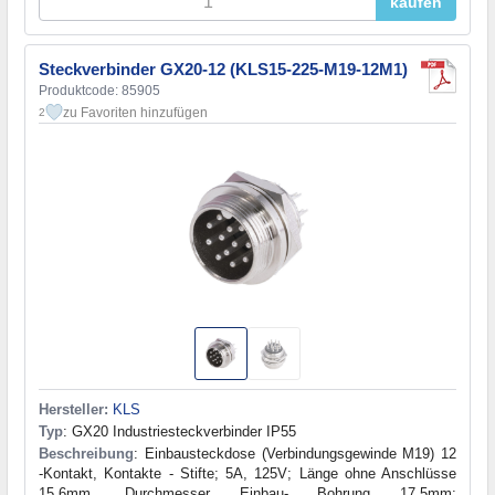
kaufen
Steckverbinder GX20-12 (KLS15-225-M19-12M1)
Produktcode: 85905
zu Favoriten hinzufügen
2
Hersteller:
KLS
Typ
: GX20 Industriesteckverbinder IP55
Beschreibung
: Einbausteckdose (Verbindungsgewinde M19) 12
-Kontakt, Kontakte - Stifte; 5A, 125V; Länge ohne Anschlüsse
15.6mm, Durchmesser Einbau- Bohrung 17.5mm;