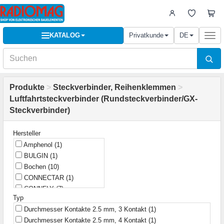
KATALOG
Privatkunde
DE
Togg
navi
Produkte
>
Steckverbinder, Reihenklemmen
>
Luftfahrtsteckverbinder (Rundsteckverbinder/GX-
Steckverbinder)
Hersteller
Amphenol
(1)
BULGIN
(1)
Bochen
(10)
CONNECTAR
(1)
CONNFLY
(7)
Typ
China
(2)
Durchmesser Kontakte 2.5 mm, 3 Kontakt
(1)
Connfly
(1)
Durchmesser Kontakte 2.5 mm, 4 Kontakt
(1)
DAFA LINKER
(1)