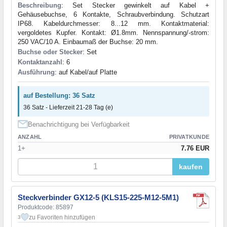
Beschreibung
: Set Stecker gewinkelt auf Kabel +
Gehäusebuchse, 6 Kontakte, Schraubverbindung. Schutzart
IP68. Kabeldurchmesser: 8...12 mm. Kontaktmaterial:
vergoldetes Kupfer. Kontakt: Ø1.8mm. Nennspannung/-strom:
250 VAC/10 A. Einbaumaß der Buchse: 20 mm.
Buchse oder Stecker
: Set
Kontaktanzahl
: 6
Ausführung
: auf Kabel/auf Platte
auf Bestellung: 36 Satz
36 Satz - Lieferzeit 21-28 Tag (e)
Benachrichtigung bei Verfügbarkeit
ANZAHL
PRIVATKUNDE
1+
7.76 EUR
kaufen
Steckverbinder GX12-5 (KLS15-225-M12-5M1)
Produktcode: 85897
zu Favoriten hinzufügen
3