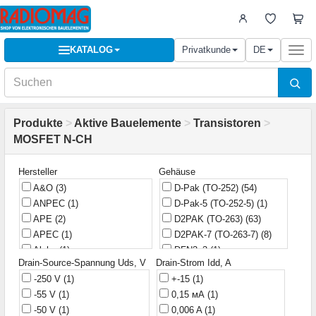
KATALOG
Privatkunde
DE
Togg
navi
Produkte
>
Aktive Bauelemente
>
Transistoren
>
MOSFET N-CH
Hersteller
Gehäuse
A&O
(3)
D-Pak (TO-252)
(54)
ANPEC
(1)
D-Pak-5 (TO-252-5)
(1)
APE
(2)
D2PAK (TO-263)
(63)
APEC
(1)
D2PAK-7 (TO-263-7)
(8)
Alpha
(1)
DFN3x3
(1)
Drain-Source-Spannung Uds, V
Drain-Strom Idd, A
Alpha & Omega
(1)
DFN5X6D
(1)
-250 V
(1)
+-15
(1)
Anachip
(1)
DIP-8
(2)
-55 V
(1)
0,15 мА
(1)
CET
(1)
FTO-220
(1)
-50 V
(1)
0,006 A
(1)
CJ
(3)
HD-1
(2)