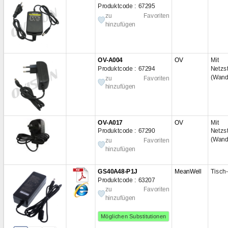
Produktcode : 67295
zu Favoriten
hinzufügen
OV-A004
OV
Mit i
Produktcode : 67294
Netzs
(Wand
zu Favoriten
hinzufügen
OV-A017
OV
Mit i
Produktcode : 67290
Netzs
(Wand
zu Favoriten
hinzufügen
GS40A48-P1J
MeanWell
Tisch-
Produktcode : 63207
zu Favoriten
hinzufügen
Möglichen Substitutionen