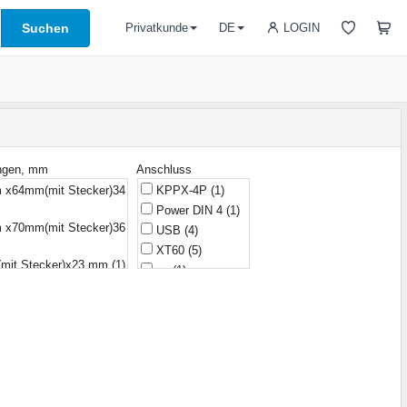
Suchen
LOGIN
Privatkunde
DE
ngen, mm
Anschluss
x64mm(mit Stecker)34
KPPX-4P
(1)
Power DIN 4
(1)
x70mm(mit Stecker)36
USB
(4)
XT60
(5)
mit Stecker)x23 mm
(1)
ро
(1)
x42,5 mm
(4)
1.0x3.0 mm
(1)
x50 mm
(1)
1.35x4.0 mm
(5)
mit Stecker)x68 mm
(1)
1.7x4 mm
(1)
x30,5x20 mm
(1)
1.7x4,75 mm
(2)
,1x20,3 mm
(1)
1.7x4.0 mm
(2)
mit Stecker)x23 mm
(2)
1.7x4.75 mm
(1)
x44 mm
(1)