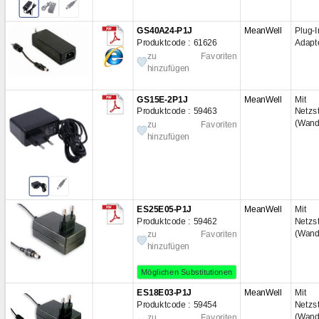
GS40A24-P1J
MeanWell
Plu
Produktcode : 61626
Adapt
zu Favoriten
hinzufügen
GS15E-2P1J
MeanWell
Mit i
Produktcode : 59463
Netzs
(Wand
zu Favoriten
hinzufügen
ES25E05-P1J
MeanWell
Mit i
Produktcode : 59462
Netzs
(Wand
zu Favoriten
hinzufügen
Möglichen Substitutionen
ES18E03-P1J
MeanWell
Mit i
Produktcode : 59454
Netzs
(Wand
zu Favoriten