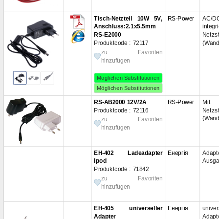
Samsung
(1)
48 В
(
SkyRC
(1)
110 
Tisch-Netzteil 10W 5V,
RS-Power
AC/DC
Spotlux
(2)
Anschluss:2.1x5.5mm
integr
RS-E2000
Netzs
TP-Link
(2)
Produktcode : 72117
(Wand
Tenwei
(1)
zu Favoriten
ToolkitRC
(5)
hinzufügen
Umec
(4)
Möglichen Substitutionen
ZTE
(2)
Möglichen Substitutionen
Zasilacz FSP GROUP INC.
(1)
RS-AB2000 12V/2A
RS-Power
Mit i
Енергія
(9)
Produktcode : 72116
Netzs
(Wand
zu Favoriten
Україна
(1)
hinzufügen
EH-402 Ladeadapter
Енергія
Adapt
Ipod
Ausga
Produktcode : 71842
zu Favoriten
hinzufügen
EH-405 universeller
Енергія
univer
Adapter
Adap