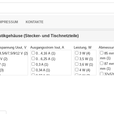
MPRESSUM
KONTAKTE
stikgehäuse (Stecker- und Tischnetzteile)
spannung Uout, V
Ausgangsstrom Iout, A
Leistung, W
Abmessu
4,5/6/7,5/9/12 V
(2)
0...4,16 А
(1)
3 W
(4)
85 mm 
mm
(1)
2 V
(2)
0...6,25 А
(1)
3,5 W
(1)
87 mm 
 V
(1)
0,3 A
(1)
3,6 W
(1)
mm
(1)
(3)
0,34 A
(1)
4 W
(4)
32x52(
)
0,37 A
(1)
5 W
(3)
32x66
(1)
0,375 А
(1)
5 Вт
(4)
34x71
2)
0,4 A
(1)
5,4 W
(2)
40x64(
12 V
(2)
0,44 A
(1)
6 W
(11)
41,54
2...20 V
(2)
0,45 A
(1)
6 Вт
(10)
48x38
5...24 V
(2)
0,5 A
(3)
8,8 W
(1)
52x55(
5)
0,5 А
(3)
9 W
(1)
53x88