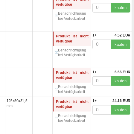
54x35,35 mm
(1)
verfügbar
kaufen
x31 mm
(1)
Benachrichtigung
x30
(1)
bei Verfügbarkeit
x30 mm
(6)
mit Stecker)x45 mm
(1)
1+
4.52 EUR
Produkt ist nicht
x27 mm
(1)
verfügbar
x32 мм
(1)
kaufen
x36 mm
(1)
Benachrichtigung
bei Verfügbarkeit
mit Stecker)x46 mm
(2)
mit Stecker)x36 mm
(4)
x24 мм
(2)
1+
6.66 EUR
Produkt ist nicht
x29,2 mm
(1)
verfügbar
kaufen
x33 мм
(1)
Benachrichtigung
x32 mm
(1)
bei Verfügbarkeit
x45 mm
(1)
125x50x31,5
1+
24.16 EUR
Produkt ist nicht
0x29 мм
(1)
mm
verfügbar
5x32 мм
(1)
kaufen
7x35 mm
(1)
Benachrichtigung
bei Verfügbarkeit
5x32 мм
(1)
5x36 мм
(1)