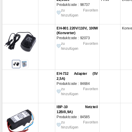
Produktcode : 98737
LiteOn
(2)
15...
zu Favoriten
MOSO
(1)
16 V
(
hinzufügen
MeanWell
(64)
18 V
(
Merlion
(4)
18 В
(
EH-801 220V/110V, 100W
Konve
Mi-Light
(3)
18,5 
(Konverter)
Moso
(1)
18,5 
Produktcode : 92073
zu Favoriten
NETGEAR
(1)
19 V
hinzufügen
NetBit
(1)
19 В
OEM
(8)
19,5 
OV
(35)
19,5 
Orange Pi
(1)
20 V
(
EH-732 Adapter (5V
Power-win
(1)
20 В
(
2,5A)
Prowest
(1)
21 V
(
Produktcode : 84684
zu Favoriten
RS-Power
(23)
22 V
(
hinzufügen
SONY
(1)
24 V
SPOTLUX
(1)
24 В
IBP-10 Netzteil
SUNNY
(3)
30 V
(
12В/0,9А)
SWITCHING POWER
30 В
(
Produktcode : 84585
SUPPLY
(2)
45,6..
zu Favoriten
Sagemcom
(17)
hinzufügen
48 V
(