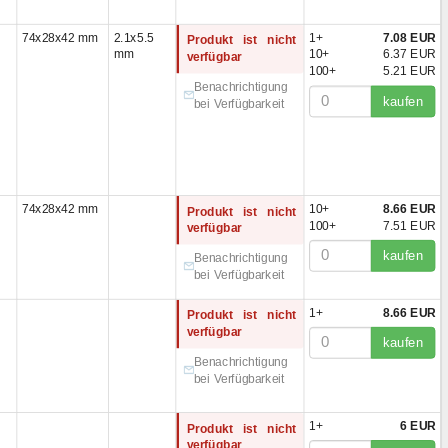
mit Stecker)x33 mm
(1)
74x28x42 mm
2.1x5.5
1+
7.08 EUR
mit Stecker)x28 mm
(1)
Produkt ist nicht
mm
10+
6.37 EUR
verfügbar
0(mit Stecker)x45 mm
100+
5.21 EUR
Benachrichtigung
kaufen
x42 mm
(3)
bei Verfügbarkeit
mit Stecker)x40 mm
(1)
mit Stecker)x29 mm
(1)
mit Stecker)x30 mm
(1)
mit Stecker)x26 mm
(2)
74x28x42 mm
10+
8.66 EUR
mit Stecker)x41 mm
(1)
Produkt ist nicht
100+
7.51 EUR
verfügbar
x30 mm
(1)
x30 мм
(1)
kaufen
Benachrichtigung
bei Verfügbarkeit
mit Stecker)x35 mm
(2)
mit Stecker)x40 mm
(1)
1+
8.66 EUR
Produkt ist nicht
mit Stecker)x26 mm
(1)
verfügbar
kaufen
46x28 mm
(1)
Benachrichtigung
mit Stecker)x40 mm
(1)
bei Verfügbarkeit
mit Stecker)x42 mm
(1)
x33 mm
(1)
1+
6 EUR
Produkt ist nicht
49,5x34 mm
(1)
verfügbar