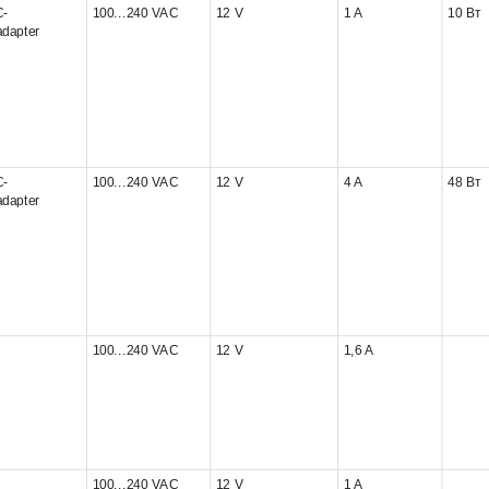
C-
100...240 VAC
12 V
1 A
10 Вт
4,74 А
(3)
85x50
adapter
4,8 A
(1)
86x36
5 A
(10)
86x47
5 А
(6)
87x43
5,6 A
(1)
87x48
6 A
(5)
90x50(
6 А
(9)
90x50
C-
100...240 VAC
12 V
4 A
48 Вт
6,67 A
(1)
90x52(
adapter
6,67 А
(2)
90x55
7 A
(2)
90x70(
8 A
(1)
90x90
9,2 А
(1)
91x50(
9,3 А
(1)
92x50(
10 A
(1)
93x40
100...240 VAC
12 V
1,6 A
10,3 А
(2)
93x47
19 А
(1)
93x52(
50 А
(1)
93x54
93x54
93,5x
93,6x
100...240 VAC
12 V
1 A