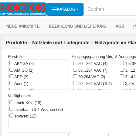
KATALOG
NEUE ANKÜNFTE
BEZAHLUNG UND LIEFERUNG
AGB
I
Produkte
>
Netzteile und Ladegeräte
>
Netzgeräte im Pla
Hersteller
Eingangsspannung Uin, V
Ausgangs
AKYGA
(2)
80...264 VAC
(4)
1,5/3/
AMIGO
(1)
85...264 VAC
(7)
3...1
APD
(2)
90-264 VAC
(2)
3...4
Acer
(1)
90...264 VAC
(104)
3,3 V
Cellevia
(1)
95...265 V
(1)
4 V
(1
Verfügbarkeit
D-Link
(6)
100-240 VAC
(1)
4,5 V
stock Köln
(19)
DAKAI
(19)
100...240 VAC
(228)
5 V
(2
lieferbar in 3-4 Wochen
(75)
DELL
(1)
110...240 VAC
(1)
5 V, 
erwartet
(12)
DVE
(4)
110...264 VAC
(1)
5 V, 1
Dell
(1)
175...245 VAC
(1)
5 V, 1
Delta Electronics
(6)
200-240 V
(1)
5 В
(2