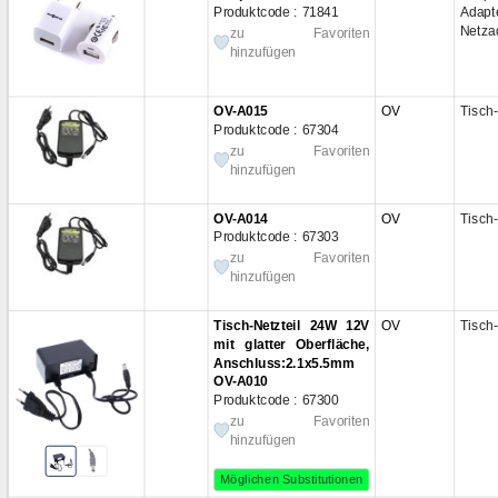
Produktcode : 71841
Ad
Netza
zu Favoriten
hinzufügen
OV-A015
OV
Tisch-
Produktcode : 67304
zu Favoriten
hinzufügen
OV-A014
OV
Tisch-
Produktcode : 67303
zu Favoriten
hinzufügen
Tisch-Netzteil 24W 12V
OV
Tisch-
mit glatter Oberfläche,
Anschluss:2.1x5.5mm
OV-A010
Produktcode : 67300
zu Favoriten
hinzufügen
Möglichen Substitutionen