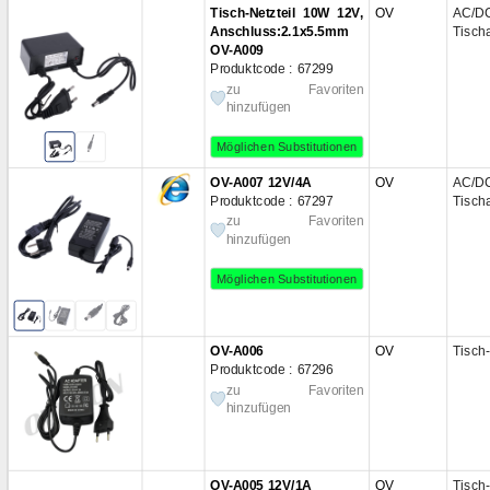
Tisch-Netzteil 10W 12V,
OV
AC/D
Anschluss:2.1x5.5mm
Tisch
OV-A009
Produktcode : 67299
zu Favoriten
hinzufügen
Möglichen Substitutionen
OV-A007 12V/4A
OV
AC/D
Produktcode : 67297
Tisch
zu Favoriten
hinzufügen
Möglichen Substitutionen
OV-A006
OV
Tisch-
Produktcode : 67296
zu Favoriten
hinzufügen
OV-A005 12V/1A
OV
Tisch-