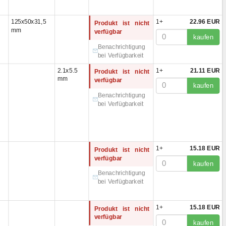
6x33 mm
(3)
6x36 mm
(3)
125x50x31,5
1+
22.96 EUR
Produkt ist nicht
8x30 mm
(2)
mm
verfügbar
1x36 mm
(1)
kaufen
1x36 мм
(1)
Benachrichtigung
bei Verfügbarkeit
5x35 мм
(1)
7x36 mm
(4)
2.1x5.5
1+
21.11 EUR
Produkt ist nicht
mm
2x33,5 mm
(3)
verfügbar
kaufen
8x28 мм
(1)
Benachrichtigung
0x26 мм
(1)
bei Verfügbarkeit
0x30 мм
(1)
1x31 mm
(1)
5x31
(1)
5x31 mm
(1)
1+
15.18 EUR
Produkt ist nicht
1x36,5 mm
(1)
verfügbar
kaufen
x55x30 mm
(1)
Benachrichtigung
0x28 мм
(2)
bei Verfügbarkeit
0x29 мм
(3)
4x37 mm
(2)
1+
15.18 EUR
Produkt ist nicht
1x37 mm
(2)
verfügbar
kaufen
5x33 мм
(1)