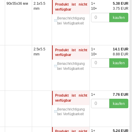
90x55x36 мм
2.1x5.5
1+
5.38 EUR
Produkt ist nicht
x28 мм
(1)
mm
10+
3.75 EUR
verfügbar
x26 мм
(1)
kaufen
Benachrichtigung
x30 mm
(1)
bei Verfügbarkeit
x50 мм
(2)
x33 мм
(1)
mit Stecker)x45 mm
(1)
x35 мм
(1)
2.5x5.5
1+
14.1 EUR
Produkt ist nicht
mit Stecker)x51 mm
(1)
mm
10+
8.88 EUR
verfügbar
x36 мм
(3)
kaufen
Benachrichtigung
mit Stecker)x36 mm
(1)
bei Verfügbarkeit
x32 мм
(1)
mit Stecker)x47 mm
(1)
mit Stecker)x45 mm
(1)
x28 mm
(1)
1+
7.76 EUR
Produkt ist nicht
x34 мм
(1)
verfügbar
mit Stecker)x46 mm
(1)
kaufen
Benachrichtigung
x36 mm
(1)
bei Verfügbarkeit
x36 мм
(3)
47x33 mm
(4)
46,8x34,2 mm
(3)
1+
5.24 EUR
Produkt ist nicht