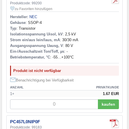
Produktcode: 99200
zu Favoriten hinzufügen
Hersteller:
NEC
Gehäuse
: SSOP-4
Typ
: Transistor
Isolationsspannung Uisol, kV
: 2,5 kV
Strom ein/aus Iein/Iaus, mA
: 30/30 mA
Ausgangsspannung Uausg, V
: 80 V
Ein-/Ausschaltzeit Ton/Toff, µs
: -
Betriebstemperatur, °C
: -55…+100°С
Produkt ist nicht verfügbar
Benachrichtigung bei Verfügbarkeit
ANZAHL
PRIVATKUNDE
1+
1.67 EUR
kaufen
PC457L0NIP0F
Produktcode: 99183