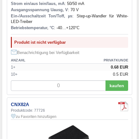
Strom ein/aus Iein/Iaus, mA
: 50/50 mA
Ausgangsspannung Uausg, V
: 70 V
Ein-/Ausschaltzeit Ton/Toff, µs
: Step-up-Wandler für White-
LED-Treiber
Betriebstemperatur, °C
: -40…+120°C
Produkt ist nicht verfügbar
Benachrichtigung bei Verfügbarkeit
ANZAHL
PRIVATKUNDE
1+
0.68 EUR
10+
0.5 EUR
kaufen
CNX82A
Produktcode: 77726
zu Favoriten hinzufügen