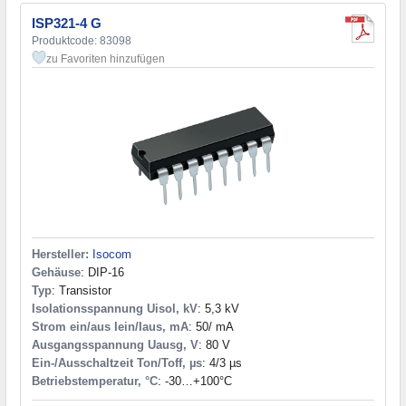
ISP321-4 G
Produktcode: 83098
zu Favoriten hinzufügen
Hersteller:
Isocom
Gehäuse
: DIP-16
Typ
: Transistor
Isolationsspannung Uisol, kV
: 5,3 kV
Strom ein/aus Iein/Iaus, mA
: 50/ mA
Ausgangsspannung Uausg, V
: 80 V
Ein-/Ausschaltzeit Ton/Toff, µs
: 4/3 µs
Betriebstemperatur, °C
: -30…+100°С