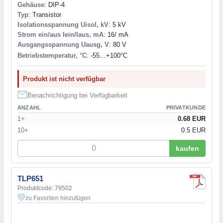
Gehäuse
: DIP-4
Typ
: Transistor
Isolationsspannung Uisol, kV
: 5 kV
Strom ein/aus Iein/Iaus, mA
: 16/ mA
Ausgangsspannung Uausg, V
: 80 V
Betriebstemperatur, °C
: -55…+100°С
Produkt ist nicht verfügbar
Benachrichtigung bei Verfügbarkeit
ANZAHL
PRIVATKUNDE
1+
0.68 EUR
10+
0.5 EUR
kaufen
TLP651
Produktcode: 79502
zu Favoriten hinzufügen