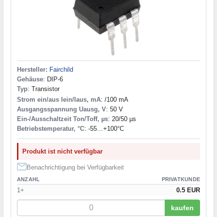
Hersteller:
Fairchild
Gehäuse
: DIP-6
Typ
: Transistor
Strom ein/aus Iein/Iaus, mA
: /100 mA
Ausgangsspannung Uausg, V
: 50 V
Ein-/Ausschaltzeit Ton/Toff, µs
: 20/50 µs
Betriebstemperatur, °C
: -55…+100°C
Produkt ist nicht verfügbar
Benachrichtigung bei Verfügbarkeit
ANZAHL
PRIVATKUNDE
1+
0.5 EUR
kaufen