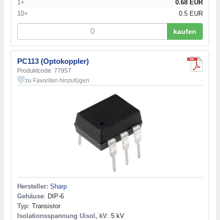
1+
0.68 EUR
10+
0.5 EUR
kaufen
PC113 (Optokoppler)
Produktcode: 77957
zu Favoriten hinzufügen
Hersteller:
Sharp
Gehäuse
: DIP-6
Typ
: Transistor
Isolationsspannung Uisol, kV
: 5 kV