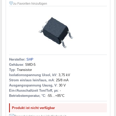
zu Favoriten hinzufügen
Hersteller:
SHP
Gehäuse
: SMD-5
Typ
: Transistor
Isolationsspannung Uisol, kV
: 3,75 kV
Strom ein/aus Iein/Iaus, mA
: 25/8 mA
Ausgangsspannung Uausg, V
: 30 V
Ein-/Ausschaltzeit Ton/Toff, µs
: -
Betriebstemperatur, °C
: -55…+85°C
Produkt ist nicht verfügbar