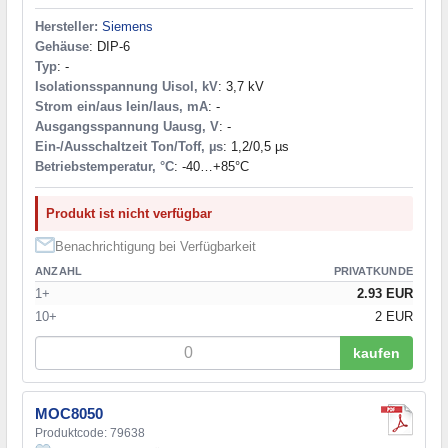
Hersteller:
Siemens
Gehäuse
: DIP-6
Typ
: -
Isolationsspannung Uisol, kV
: 3,7 kV
Strom ein/aus Iein/Iaus, mA
: -
Ausgangsspannung Uausg, V
: -
Ein-/Ausschaltzeit Ton/Toff, µs
: 1,2/0,5 µs
Betriebstemperatur, °C
: -40…+85°С
Produkt ist nicht verfügbar
Benachrichtigung bei Verfügbarkeit
ANZAHL
PRIVATKUNDE
1+
2.93 EUR
10+
2 EUR
kaufen
MOC8050
Produktcode: 79638