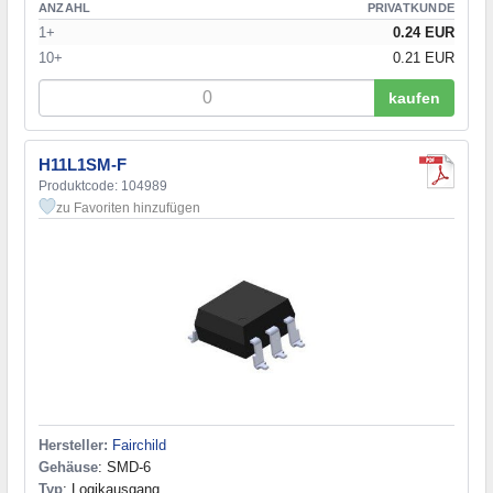
ANZAHL
PRIVATKUNDE
1+
0.24 EUR
10+
0.21 EUR
kaufen
H11L1SM-F
Produktcode: 104989
zu Favoriten hinzufügen
Hersteller:
Fairchild
Gehäuse
: SMD-6
Typ
: Logikausgang