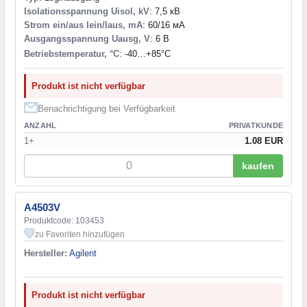
Isolationsspannung Uisol, kV
: 7,5 кВ
Strom ein/aus Iein/Iaus, mA
: 60/16 мА
Ausgangsspannung Uausg, V
: 6 В
Betriebstemperatur, °C
: -40…+85°С
Produkt ist nicht verfügbar
Benachrichtigung bei Verfügbarkeit
ANZAHL
PRIVATKUNDE
1+
1.08 EUR
kaufen
A4503V
Produktcode: 103453
zu Favoriten hinzufügen
Hersteller:
Agilent
Produkt ist nicht verfügbar