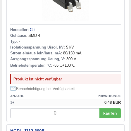
Hersteller:
Cel
Gehäuse
: SMD-4
Typ
: -
Isolationsspannung Uisol, kV
: 5 kV
Strom ein/aus Iein/Iaus, mA
: 80/150 mA
Ausgangsspannung Uausg, V
: 300 V
Betriebstemperatur, °C
: -55…+100°С
Produkt ist nicht verfügbar
Benachrichtigung bei Verfügbarkeit
ANZAHL
PRIVATKUNDE
1+
0.48 EUR
kaufen
HCPL-J312-300E