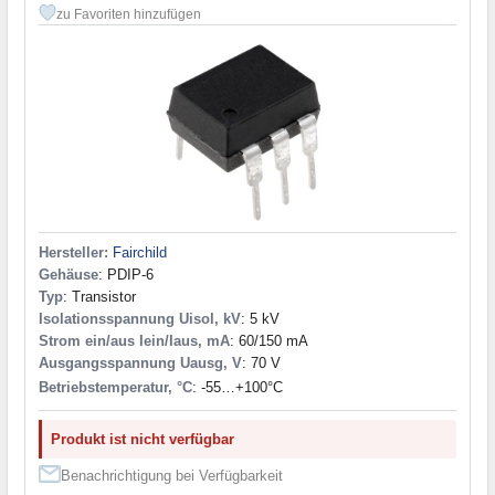
200/1000 μs
(1)
80/100 мА
(1)
zu Favoriten hinzufügen
300/50
(1)
80/150 mA
(4)
500/200 μs
(1)
80/150 мА
(1)
1000/1000 µs
(3)
80/50 mA
(3)
1500/1500 µs
(5)
100/ mA
(1)
2000/2000 µs
(1)
5 кВ
(1)
3 кГц min,
(1)
1 MBit/s
(1)
10 MBd/s
(1)
10 MBit/s
(6)
17 MHz
(1)
Hersteller:
Fairchild
Gehäuse
: PDIP-6
Typ
: Transistor
Isolationsspannung Uisol, kV
: 5 kV
Strom ein/aus Iein/Iaus, mA
: 60/150 mA
Ausgangsspannung Uausg, V
: 70 V
Betriebstemperatur, °C
: -55…+100°С
Produkt ist nicht verfügbar
Benachrichtigung bei Verfügbarkeit