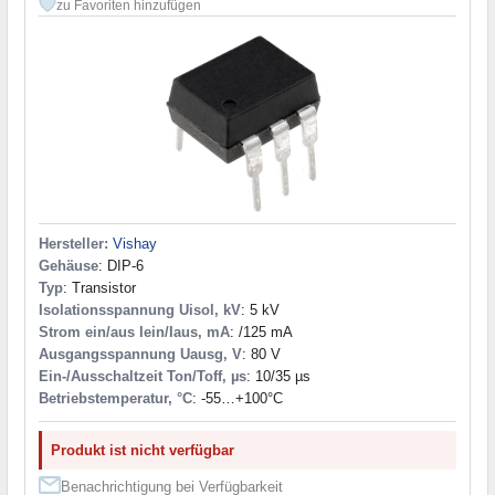
zu Favoriten hinzufügen
Hersteller:
Vishay
Gehäuse
: DIP-6
Typ
: Transistor
Isolationsspannung Uisol, kV
: 5 kV
Strom ein/aus Iein/Iaus, mA
: /125 mA
Ausgangsspannung Uausg, V
: 80 V
Ein-/Ausschaltzeit Ton/Toff, µs
: 10/35 µs
Betriebstemperatur, °C
: -55…+100°С
Produkt ist nicht verfügbar
Benachrichtigung bei Verfügbarkeit