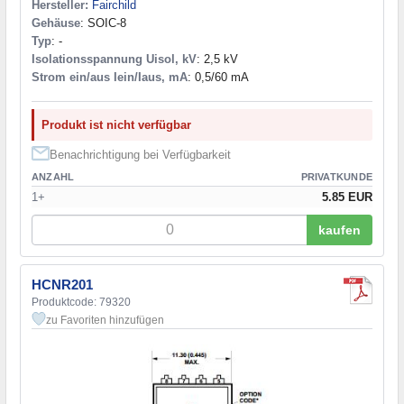
Hersteller:
Fairchild
Gehäuse
: SOIC-8
Typ
: -
Isolationsspannung Uisol, kV
: 2,5 kV
Strom ein/aus Iein/Iaus, mA
: 0,5/60 mA
Produkt ist nicht verfügbar
Benachrichtigung bei Verfügbarkeit
ANZAHL
PRIVATKUNDE
1+
5.85 EUR
kaufen
HCNR201
Produktcode: 79320
zu Favoriten hinzufügen