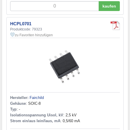
kaufen
HCPL0701
Produktcode: 79323
zu Favoriten hinzufügen
Hersteller:
Fairchild
Gehäuse
: SOIC-8
Typ
: -
Isolationsspannung Uisol, kV
: 2,5 kV
Strom ein/aus Iein/Iaus, mA
: 0,5/60 mA