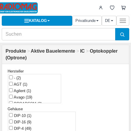
KATALOG
Privatkunde
DE
Togg
navi
Produkte
>
Aktive Bauelemente
>
IC
>
Optokoppler
(Optrone)
Hersteller
-
(2)
AGT
(1)
Agilent
(1)
Avago
(19)
BROADCOM
(2)
Gehäuse
Broadcom
(1)
DIP-10
(1)
CLARE
(1)
DIP-16
(9)
COSMO
(1)
DIP-4
(49)
Cel
(2)