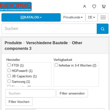
KATALOG
Privatkunde
DE
Togg
navi
Produkte
>
Verschiedene Bauteile
>
Other
components 3
Hersteller
Verfügbarkeit
FTDI
(1)
lieferbar in 3-4 Wochen
(2)
HGPower®
(1)
JB Capacitors
(1)
Samsung
(1)
Sinometer
(1)
Filter anwenden
Filter löschen