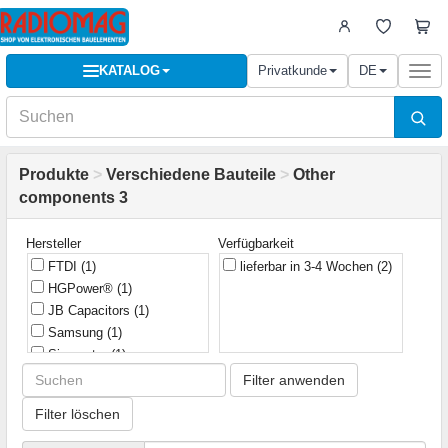
KATALOG
Privatkunde
DE
Togg
navi
Produkte
>
Verschiedene Bauteile
>
Other
components 3
Hersteller
Verfügbarkeit
FTDI
(1)
lieferbar in 3-4 Wochen
(2)
HGPower®
(1)
JB Capacitors
(1)
Samsung
(1)
Sinometer
(1)
Filter anwenden
Filter löschen