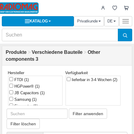
KATALOG
Privatkunde
DE
Togg
navi
Produkte
>
Verschiedene Bauteile
>
Other
components 3
Hersteller
Verfügbarkeit
FTDI
(1)
lieferbar in 3-4 Wochen
(2)
HGPower®
(1)
JB Capacitors
(1)
Samsung
(1)
Sinometer
(1)
Filter anwenden
Filter löschen