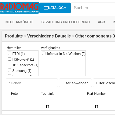
KATALOG
NEUE ANKÜNFTE
BEZAHLUNG UND LIEFERUNG
AGB
I
Produkte
>
Verschiedene Bauteile
>
Other components 3
Hersteller
Verfügbarkeit
FTDI
(1)
lieferbar in 3-4 Wochen
(2)
HGPower®
(1)
JB Capacitors
(1)
Samsung
(1)
Sinometer
(1)
Filter anwenden
Filter lösch
Foto
Tech.inf.
Part Number