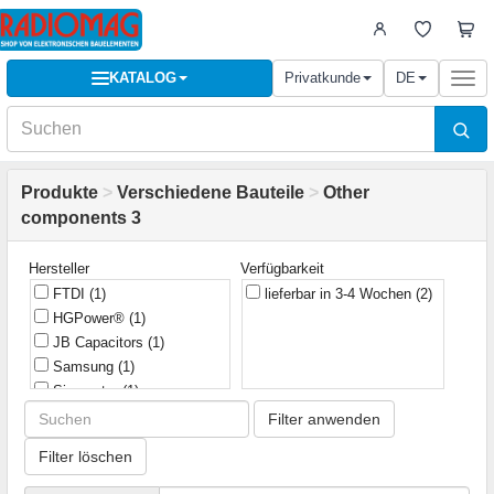
KATALOG
Privatkunde
DE
Togg
navi
Produkte
>
Verschiedene Bauteile
>
Other
components 3
Hersteller
Verfügbarkeit
FTDI
(1)
lieferbar in 3-4 Wochen
(2)
HGPower®
(1)
JB Capacitors
(1)
Samsung
(1)
Sinometer
(1)
Filter anwenden
Filter löschen