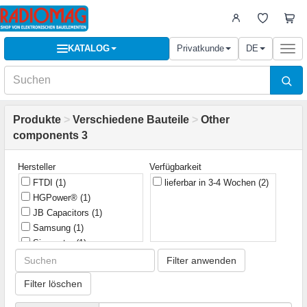
KATALOG
Privatkunde
DE
Togg
navi
Produkte
>
Verschiedene Bauteile
>
Other
components 3
Hersteller
Verfügbarkeit
FTDI
(1)
lieferbar in 3-4 Wochen
(2)
HGPower®
(1)
JB Capacitors
(1)
Samsung
(1)
Sinometer
(1)
Filter anwenden
Filter löschen