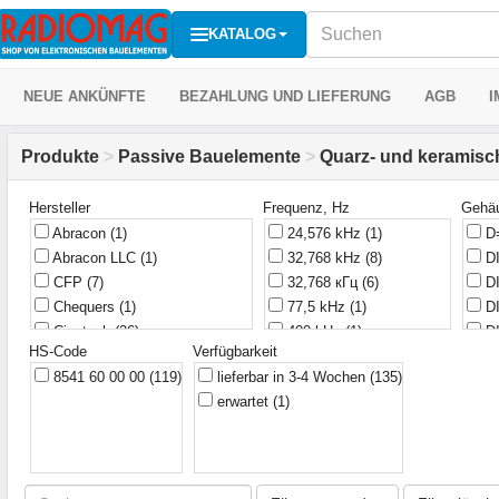
KATALOG
NEUE ANKÜNFTE
BEZAHLUNG UND LIEFERUNG
AGB
I
Produkte
>
Passive Bauelemente
>
Quarz- und keramisc
Hersteller
Frequenz, Hz
Gehä
Abracon
(1)
24,576 kHz
(1)
D=
Abracon LLC
(1)
32,768 kHz
(8)
D
CFP
(7)
32,768 кГц
(6)
DI
Chequers
(1)
77,5 kHz
(1)
DI
Cinetech
(26)
400 kHz
(1)
DI
HS-Code
Verfügbarkeit
Citizen
(2)
420 kHz
(1)
DI
8541 60 00 00
(119)
lieferbar in 3-4 Wochen
(135)
Crystal
(3)
429 kHz
(1)
DI
erwartet
(1)
ECS International
(1)
432 kHz
(1)
DT
Ecliptek
(1)
455 kHz
(1)
HC
CH2
Fox
(2)
500 kHz
(1)
HC
Fronter
(1)
510 kHz
(1)