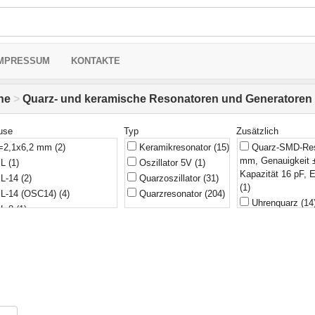
MPRESSUM
KONTAKTE
he
>
Quarz- und keramische Resonatoren und Generatoren
use
Typ
Zusätzlich
2,1x6,2 mm
(2)
Keramikresonator
(15)
Quarz-SMD-Res
mm, Genauigkeit 
IL
(1)
Oszillator 5V
(1)
Kapazität 16 pF,
L-14
(2)
Quarzoszillator
(31)
(1)
L-14 (OSC14)
(4)
Quarzresonator
(204)
Uhrenquarz
(14
L-8
(1)
parallel
(10)
L-8 (OSC8)
(3)
seriell
(3)
P-14
(1)
-40...+85 °C
(1)
-38 (3x8,2 mm)
(1)
-20...+70 °C
(1)
 2,0x6,2 mm (S206,
0,5 ppm
(1)
06)
(1)
18 pF, ±30ppm,
 3x8 mm (STF38)
(3)
(1)