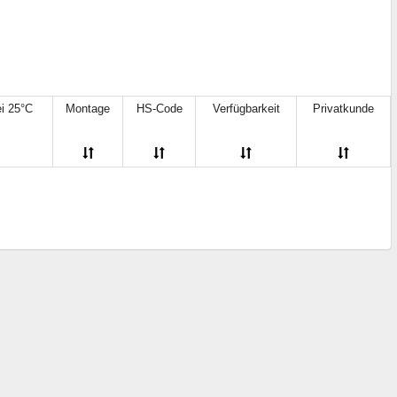
20 пФ
(15)
ei 25°C
(1)
22 пФ
(3)
30 pF
(4)
30 пФ
(34)
50 пФ
(1)
ei 25°C
Montage
HS-Code
Verfügbarkeit
Privatkunde