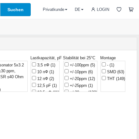
Suchen
LOGIN
Privatkunde
DE
Lastkapazität, pF
Stabilität bei 25°C
Montage
onator 5x3.2
3,5 пФ
(1)
+/-100ppm
(5)
-
(1)
±30 ppm,
10 пФ
(1)
+/-10ppm
(6)
SMD
(63)
 ESR ≤40 Ohm
12 пФ
(2)
+/-20ppm
(12)
THT
(149)
12,5 pF
(1)
+/-25ppm
(1)
)
12,5 пФ
(11)
+/-30ppm
(138)
15 пФ
(1)
+/-3ppm
(1)
16 пФ
(59)
+/-50ppm
(8)
18 pF
(2)
+/-5ppm
(1)
18 пФ
(20)
19 pF
(1)
 -40...+85°C
20 pF
(1)