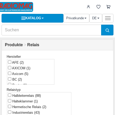
KATALOG
Privatkunde
DE
Togg
navi
Produkte
>
Relais
Hersteller
AFE
(2)
AXICOM
(1)
Axicom
(5)
BC
(2)
Bestar
(1)
Relaistyp
CARLO GAVAZZI
(1)
Halbleiterrelais
(88)
CEL
(1)
Halteklammer
(1)
CG
(26)
Hermetische Relais
(2)
CLARE
(4)
Industrierelais
(43)
Carlo
(3)