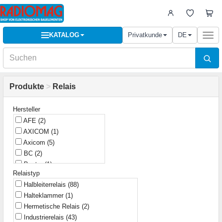
KATALOG
Privatkunde
DE
Togg
navi
Produkte
>
Relais
Hersteller
AFE
(2)
AXICOM
(1)
Axicom
(5)
BC
(2)
Bestar
(1)
Relaistyp
CARLO GAVAZZI
(1)
Halbleiterrelais
(88)
CEL
(1)
Halteklammer
(1)
CG
(26)
Hermetische Relais
(2)
CLARE
(4)
Industrierelais
(43)
Carlo
(3)