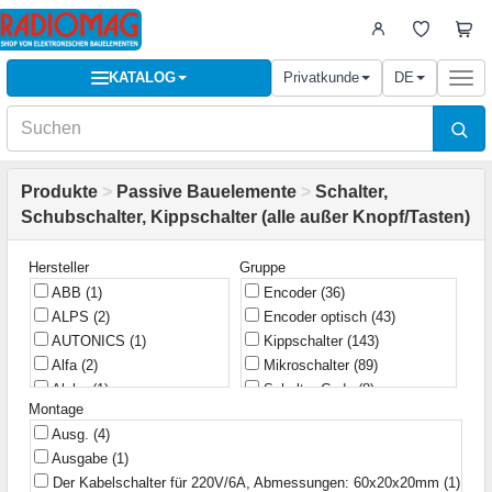
KATALOG
Privatkunde
DE
Togg
navi
Produkte
>
Passive Bauelemente
>
Schalter,
Schubschalter, Kippschalter (alle außer Knopf/Tasten)
Hersteller
Gruppe
ABB
(1)
Encoder
(36)
ALPS
(2)
Encoder optisch
(43)
AUTONICS
(1)
Kippschalter
(143)
Alfa
(2)
Mikroschalter
(89)
Alpha
(1)
Schalter Code
(8)
Montage
Alps Alpine
(1)
Schalter Dreh
(9)
Ausg.
(4)
Arcoelectric
(3)
Schalter Rocker
(307)
Ausgabe
(1)
Arcolectric
(3)
Schalter Schiebe
(70)
Der Kabelschalter für 220V/6A, Abmessungen: 60x20x20mm
(1)
BEWIN
(2)
Schalter Typ Dip-Switch
(56)