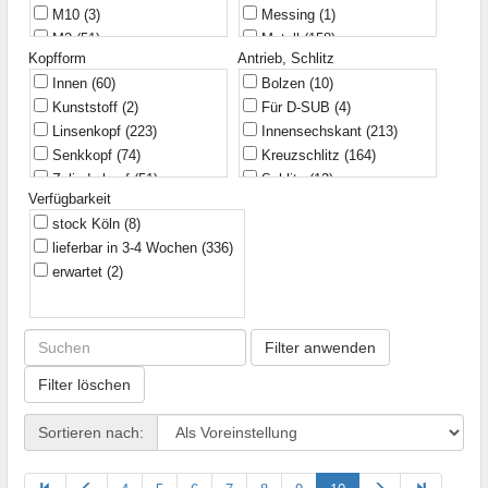
M10
(3)
Messing
(1)
Metalvis
(1)
7
(1)
M2
(51)
Metall
(158)
Philips
(12)
8
(38)
Kopfform
Antrieb, Schlitz
M2,5
(27)
Schroff
(5)
9,5
(1)
Innen
(60)
Bolzen
(10)
M3
(130)
Schukat
(2)
9,52
(1)
Kunststoff
(2)
Für D-SUB
(4)
M3,5
(8)
Wago
(1)
10
(45)
Linsenkopf
(223)
Innensechskant
(213)
M4
(93)
11,8
(1)
Senkkopf
(74)
Kreuzschlitz
(164)
M5
(70)
12
(42)
Zylinderkopf
(51)
Schlitz
(12)
M6
(48)
12,5
(1)
Verfügbarkeit
TORX
(48)
M8
(10)
12,7
(1)
stock Köln
(8)
Zubehör
(2)
UNC4-40
(1)
13
(4)
lieferbar in 3-4 Wochen
(336)
2,2x9,5
(1)
14
(24)
erwartet
(2)
15
(4)
15,86
(1)
16
(26)
Filter anwenden
18
(15)
20
(37)
Filter löschen
22
(8)
25
(27)
Sortieren nach:
30
(22)
35
(11)