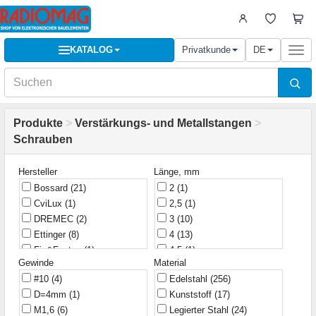
KATALOG
Privatkunde
DE
Togg
navi
Produkte
>
Verstärkungs- und Metallstangen
>
Schrauben
Hersteller
Länge, mm
Bossard
(21)
2
(1)
CviLux
(1)
2,5
(1)
DREMEC
(2)
3
(10)
Ettinger
(8)
4
(13)
Fix&Fasten
(1)
4,5
(1)
Gewinde
Material
Hammond
(1)
5
(27)
#10
(4)
Edelstahl
(256)
Harting
(2)
5,5
(1)
D=4mm
(1)
Kunststoff
(17)
KLS
(5)
6
(38)
M1,6
(6)
Legierter Stahl
(24)
KangYang
(10)
6,5
(1)