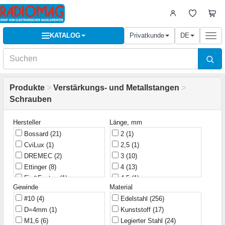
KATALOG
Privatkunde
DE
Togg
navi
Produkte
>
Verstärkungs- und Metallstangen
>
Schrauben
Hersteller
Länge, mm
Bossard
(21)
2
(1)
CviLux
(1)
2,5
(1)
DREMEC
(2)
3
(10)
Ettinger
(8)
4
(13)
Fix&Fasten
(1)
4,5
(1)
Gewinde
Material
Hammond
(1)
5
(27)
#10
(4)
Edelstahl
(256)
Harting
(2)
5,5
(1)
D=4mm
(1)
Kunststoff
(17)
KLS
(5)
6
(38)
M1,6
(6)
Legierter Stahl
(24)
KangYang
(10)
6,5
(1)