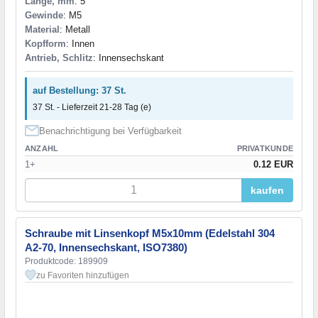
Länge, mm
: 5
Gewinde
: M5
Material
: Metall
Kopfform
: Innen
Antrieb, Schlitz
: Innensechskant
auf Bestellung: 37 St.
37 St. - Lieferzeit 21-28 Tag (e)
Benachrichtigung bei Verfügbarkeit
ANZAHL
PRIVATKUNDE
1+
0.12 EUR
kaufen
Schraube mit Linsenkopf M5x10mm (Edelstahl 304
A2-70, Innensechskant, ISO7380)
Produktcode: 189909
zu Favoriten hinzufügen