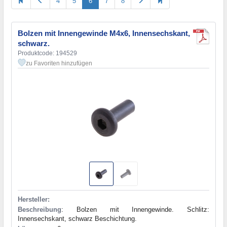
4
5
6
7
8
38,1
(1)
40
(18)
45
(9)
Bolzen mit Innengewinde M4x6, Innensechskant,
50
(8)
schwarz.
55
(4)
Produktcode: 194529
60
(8)
zu Favoriten hinzufügen
70
(2)
80
(2)
90
(1)
Hersteller:
Beschreibung
: Bolzen mit Innengewinde. Schlitz:
Innensechskant, schwarz Beschichtung.