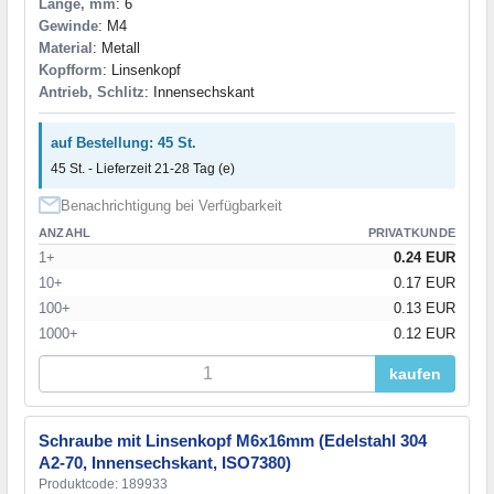
Länge, mm
: 6
Gewinde
: M4
Material
: Metall
Kopfform
: Linsenkopf
Antrieb, Schlitz
: Innensechskant
auf Bestellung: 45 St.
45 St. - Lieferzeit 21-28 Tag (e)
Benachrichtigung bei Verfügbarkeit
ANZAHL
PRIVATKUNDE
1+
0.24 EUR
10+
0.17 EUR
100+
0.13 EUR
1000+
0.12 EUR
kaufen
Schraube mit Linsenkopf M6x16mm (Edelstahl 304
A2-70, Innensechskant, ISO7380)
Produktcode: 189933