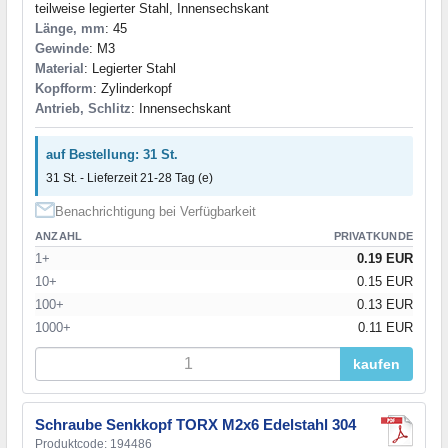
teilweise legierter Stahl, Innensechskant
Länge, mm
: 45
Gewinde
: M3
Material
: Legierter Stahl
Kopfform
: Zylinderkopf
Antrieb, Schlitz
: Innensechskant
auf Bestellung: 31 St.
31 St. - Lieferzeit 21-28 Tag (e)
Benachrichtigung bei Verfügbarkeit
ANZAHL
PRIVATKUNDE
1+
0.19 EUR
10+
0.15 EUR
100+
0.13 EUR
1000+
0.11 EUR
kaufen
Schraube Senkkopf TORX M2x6 Edelstahl 304
Produktcode: 194486