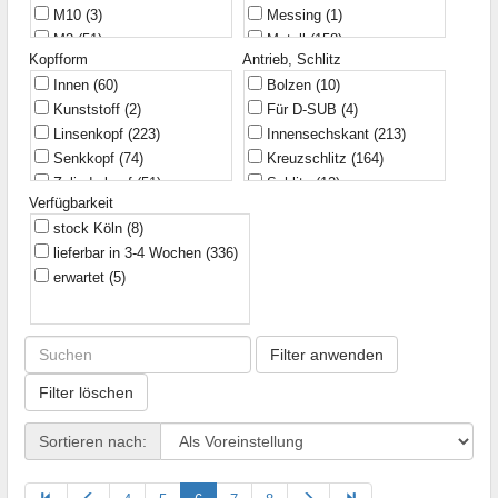
M10
(3)
Messing
(1)
Metalvis
(1)
7
(1)
M2
(51)
Metall
(158)
Philips
(12)
8
(38)
Kopfform
Antrieb, Schlitz
M2,5
(27)
Schroff
(5)
9,5
(1)
Innen
(60)
Bolzen
(10)
M3
(130)
Schukat
(2)
9,52
(1)
Kunststoff
(2)
Für D-SUB
(4)
M3,5
(8)
Wago
(1)
10
(45)
Linsenkopf
(223)
Innensechskant
(213)
M4
(93)
11,8
(1)
Senkkopf
(74)
Kreuzschlitz
(164)
M5
(70)
12
(42)
Zylinderkopf
(51)
Schlitz
(12)
M6
(48)
12,5
(1)
Verfügbarkeit
TORX
(48)
M8
(10)
12,7
(1)
stock Köln
(8)
Zubehör
(2)
UNC4-40
(1)
13
(4)
lieferbar in 3-4 Wochen
(336)
2,2x9,5
(1)
14
(24)
erwartet
(5)
15
(4)
15,86
(1)
16
(26)
Filter anwenden
18
(15)
20
(37)
Filter löschen
22
(8)
25
(27)
Sortieren nach:
30
(22)
35
(11)