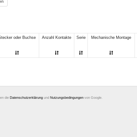
en
18
(4)
DSB
(19)
20
(24)
FDC
(29)
24
(6)
IDC
(62)
25
(44)
IDCC
(1)
26
(20)
IDM
(7)
30
(13)
SCM
(22)
Stecker oder Buchse
Anzahl Kontakte
Serie
Mechanische Montage
34
(13)
6
(1)
36
(1)
37
(17)
40
(18)
44
(6)
48
(1)
50
(14)
60
(4)
62
(7)
ten die
Datenschutzerklärung
und
Nutzungsbedingungen
von Google.
64
(1)