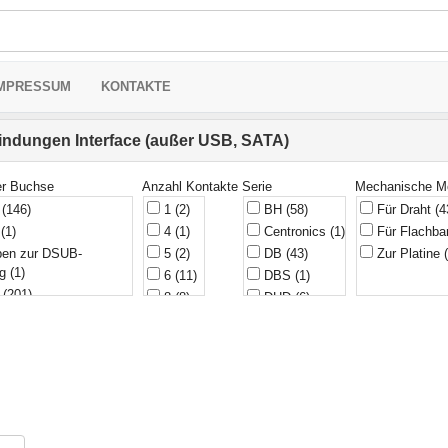
MPRESSUM
KONTAKTE
indungen Interface (außer USB, SATA)
er Buchse
Anzahl Kontakte
Serie
Mechanische M
e
(146)
1
(2)
BH
(58)
Für Draht
(4
r
(1)
4
(1)
Centronics
(1)
Für Flachba
en zur DSUB-
5
(2)
DB
(43)
Zur Platine
ng
(1)
6
(11)
DBS
(1)
r
(201)
8
(8)
DHD
(6)
binderteile, Gehäuse
9
(50)
DHR
(10)
10
(26)
DHS
(13)
12
(7)
DI
(15)
14
(17)
DN
(4)
15
(34)
DPBS
(1)
16
(24)
DRB
(33)