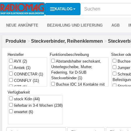
KATALOG
NEUE ANKÜNFTE
BEZAHLUNG UND LIEFERUNG
AGB
I
Produkte
>
Steckverbinder, Reihenklemmen
>
Steckverb
Hersteller
Funktionsbeschreibung
Stecker od
AVX
(2)
Abstandshalter sechskant,
Buchs
Unterlegscheibe, Mutter,
Amtek
(1)
Jumpe
Federring, für D-SUB
CONNECTAR
(1)
Schraub
Steckverbinder
(1)
Befestigu
CONNFLY
(11)
Buchse IDC 14 Kontakte mit
Stecke
CZT
(1)
Kabelklemme
(1)
Verfügbarkeit
Steckver
Centronic
(1)
Buchse IDC zweireihig für
(53)
stock Köln
(44)
Conec
(1)
Flachbandkabel, 10 Kontakte
lieferbar in 3-4 Wochen
(238)
Connfly
(7)
2x5, Raster 1.27 mm, 1 A, 250 V
erwartet
(6)
CviLux
(38)
AC
(1)
CviLux, KLS
(12)
Buchse IDC zweireihig für
Flachbandkabel, 10 Kontakte
Cvilux
(1)
2x5, Raster 2.0 mm, 1 A, 250 V