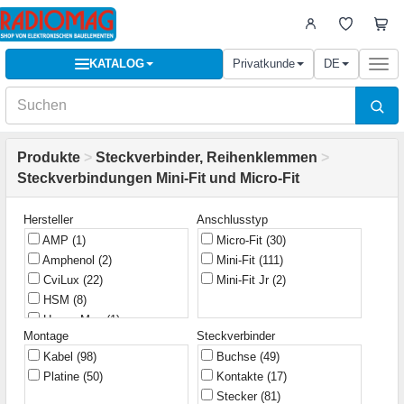
KATALOG
Privatkunde
DE
Togg
navi
Produkte
>
Steckverbinder, Reihenklemmen
>
Steckverbindungen Mini-Fit und Micro-Fit
Hersteller
Anschlusstyp
AMP
(1)
Micro-Fit
(30)
Amphenol
(2)
Mini-Fit
(111)
CviLux
(22)
Mini-Fit Jr
(2)
HSM
(8)
Hsuan Mao
(1)
Montage
Steckverbinder
JST
(1)
Kabel
(98)
Buchse
(49)
JVT
(9)
Platine
(50)
Kontakte
(17)
KLS
(39)
Stecker
(81)
Molex
(21)