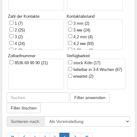
NINIGI
(2)
Ninigi
(25)
Zahl der Kontakte
Kontaktabstand
OUPIIN
(1)
1
(7)
3 mm
(2)
2
(25)
3 мм
(24)
3
(2)
4,2 mm
(4)
4
(24)
4,2 мм
(93)
5
(2)
5,08 мм
(1)
Zolltarifnummer
Verfügbarkeit
6
(16)
8536 69 90 90
(21)
stock Köln
(17)
8
(16)
lieferbar in 3-4 Wochen
(67)
9
(1)
erwartet
(2)
10
(11)
12
(7)
14
(6)
16
(5)
Filter anwenden
18
(3)
Filter löschen
20
(8)
24
(6)
Sortieren nach: