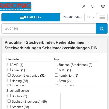
KATALOG
Privatkunde
DE
Togg
navi
Produkte
>
Steckverbinder, Reihenklemmen
>
Steckverbindungen Schaltsteckverbindungen DIN
Hersteller
Typ
AMP
(1)
Buchse (Steckdose)
(2)
Apriell
(1)
RJ45
(1)
Degson Electronics
(31)
kombiniert
(1)
Harting
(88)
5mm
(2)
ILME
(4)
1-reihig
(1)
Stecker/Buchse
JST
(1)
2-reihig
(41)
Buchse
(2)
KLS
(5)
2-reihig 2x10
(1)
Buchse (Steckdose)
(59)
Lumberg
(1)
2-reihig 2x20
(1)
Stecker
(58)
Molex
(4)
2-reihig 2x30
(2)