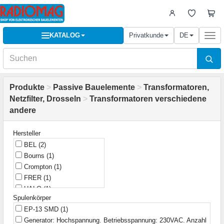
KATALOG
Privatkunde
DE
Togg
navi
Produkte
>
Passive Bauelemente
>
Transformatoren,
Netzfilter, Drosseln
>
Transformatoren verschiedene
andere
Hersteller
BEL
(2)
Bourns
(1)
Crompton
(1)
FRER
(1)
HALO
(1)
Spulenkörper
HHT
(1)
EP-13 SMD
(1)
Hahn-Trafo
(2)
Generator: Hochspannung. Betriebsspannung: 230VAC. Anzahl
IME
(2)