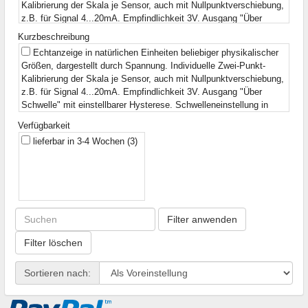
Kalibrierung der Skala je Sensor, auch mit Nullpunktverschiebung,
z.B. für Signal 4...20mA. Empfindlichkeit 3V. Ausgang "Über
Schwelle" mit einstellbarer Hysterese. Schwelleneinstellung in
Kurzbeschreibung
natürlichen Einheiten der physikalischen Größe.
(1)
Echtanzeige in natürlichen Einheiten beliebiger physikalischer
Zeitmessung 1 s - 999 s. Kontinuierliche Anzeige
(1)
Größen, dargestellt durch Spannung. Individuelle Zwei-Punkt-
49x19x11mm
(1)
Kalibrierung der Skala je Sensor, auch mit Nullpunktverschiebung,
z.B. für Signal 4...20mA. Empfindlichkeit 3V. Ausgang "Über
Schwelle" mit einstellbarer Hysterese. Schwelleneinstellung in
natürlichen Einheiten der physikalischen Größe.
(1)
Verfügbarkeit
Hülle für SSD 2.5 zu 3.5
(1)
lieferbar in 3-4 Wochen
(3)
Zeitmessung 1s - 999s. Kontinuierliche Anzeige
(1)
Überstromschalter SPST. Anwendung: USV, Schutz von
Haushaltsgeräten, Schutz von Industriegeräten. Nennstrom: 7A.
Spannung: 240AC / 48DC
(1)
3-Phasen-Kondensator. Cn = 3 * 23μF. Un = 750VAC. Imax = 3
* 43A
(1)
Filter anwenden
Filter löschen
Sortieren nach: