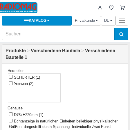
KATALOG
Privatkunde
DE
Togg
navi
Produkte
>
Verschiedene Bauteile
>
Verschiedene
Bauteile 1
Hersteller
SCHURTER
(1)
Украина
(2)
Gehäuse
D76xH220mm
(1)
Echtanzeige in natürlichen Einheiten beliebiger physikalischer
Größen, dargestellt durch Spannung. Individuelle Zwei-Punkt-