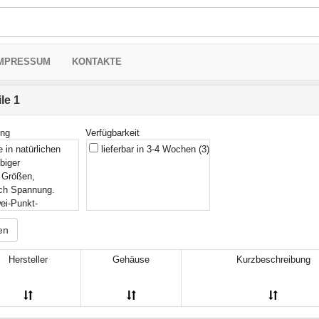
MPRESSUM
KONTAKTE
le 1
ung
Verfügbarkeit
 in natürlichen
lieferbar in 3-4 Wochen
(3)
biger
r Größen,
rch Spannung.
wei-Punkt-
er Skala je Sensor,
en
punktverschiebung,
l 4...20mA.
it 3V. Ausgang
Hersteller
Gehäuse
Kurzbeschreibung
" mit einstellbarer
welleneinstellung
Einheiten der
n Größe.
(1)