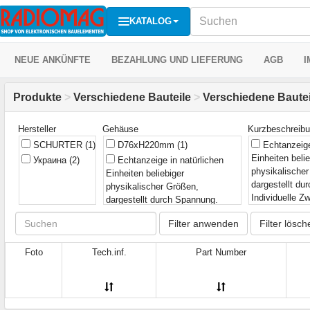
KATALOG
NEUE ANKÜNFTE
BEZAHLUNG UND LIEFERUNG
AGB
I
Produkte
>
Verschiedene Bauteile
>
Verschiedene Bautei
Hersteller
Gehäuse
Kurzbeschreib
SCHURTER
(1)
D76xH220mm
(1)
Echtanzeige
Einheiten belie
Украина
(2)
Echtanzeige in natürlichen
physikalische
Einheiten beliebiger
dargestellt du
physikalischer Größen,
Individuelle Z
dargestellt durch Spannung.
Kalibrierung d
Individuelle Zwei-Punkt-
Filter anwenden
Filter lösch
auch mit Null
Kalibrierung der Skala je Sensor,
z.B. für Signa
auch mit Nullpunktverschiebung,
Empfindlichke
Foto
Tech.inf.
z.B. für Signal 4...20mA.
Part Number
"Über Schwelle
Empfindlichkeit 3V. Ausgang
Hysterese. Sch
"Über Schwelle" mit einstellbarer
in natürlichen 
Hysterese. Schwelleneinstellung
physikalische
in natürlichen Einheiten der