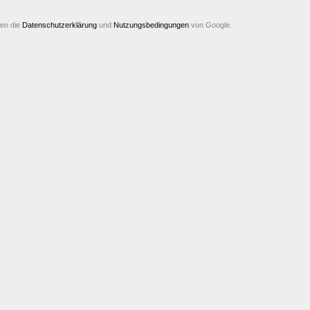
SD 2.5 zu 3.5
(1)
 1s - 999s.
ten die
Datenschutzerklärung
und
Nutzungsbedingungen
von Google.
e Anzeige
(1)
chalter SPST.
SV, Schutz von
ten, Schutz von
en. Nennstrom: 7A.
0AC / 48DC
(1)
ndensator. Cn = 3
750VAC. Imax = 3 *