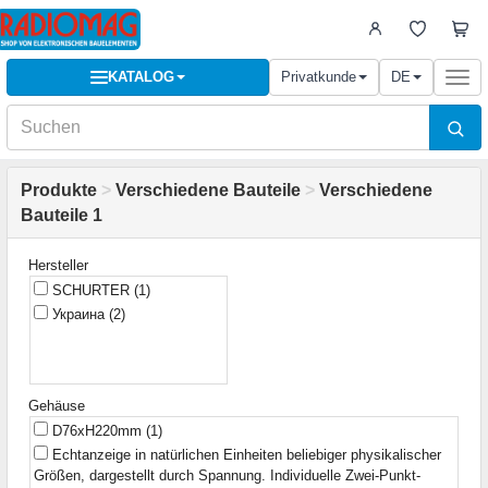
KATALOG
Privatkunde
DE
Togg
navi
Produkte
>
Verschiedene Bauteile
>
Verschiedene
Bauteile 1
Hersteller
SCHURTER
(1)
Украина
(2)
Gehäuse
D76xH220mm
(1)
Echtanzeige in natürlichen Einheiten beliebiger physikalischer
Größen, dargestellt durch Spannung. Individuelle Zwei-Punkt-