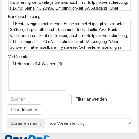
Kalibrierung der Skala je Sensor, auch mit Nullpunktverschiebung,
z.B. für Signal 4...20mA. Empfindlichkeit 3V. Ausgang "Über
Schwelle" mit einstellbarer Hysterese. Schwelleneinstellung in
Kurzbeschreibung
natürlichen Einheiten der physikalischen Größe.
(1)
Echtanzeige in natürlichen Einheiten beliebiger physikalischer
Zeitmessung 1 s - 999 s. Kontinuierliche Anzeige
(1)
Größen, dargestellt durch Spannung. Individuelle Zwei-Punkt-
49x19x11mm
(1)
Kalibrierung der Skala je Sensor, auch mit Nullpunktverschiebung,
z.B. für Signal 4...20mA. Empfindlichkeit 3V. Ausgang "Über
Schwelle" mit einstellbarer Hysterese. Schwelleneinstellung in
natürlichen Einheiten der physikalischen Größe.
(1)
Verfügbarkeit
Hülle für SSD 2.5 zu 3.5
(1)
lieferbar in 3-4 Wochen
(3)
Zeitmessung 1s - 999s. Kontinuierliche Anzeige
(1)
Überstromschalter SPST. Anwendung: USV, Schutz von
Haushaltsgeräten, Schutz von Industriegeräten. Nennstrom: 7A.
Spannung: 240AC / 48DC
(1)
3-Phasen-Kondensator. Cn = 3 * 23μF. Un = 750VAC. Imax = 3
* 43A
(1)
Filter anwenden
Filter löschen
Sortieren nach: