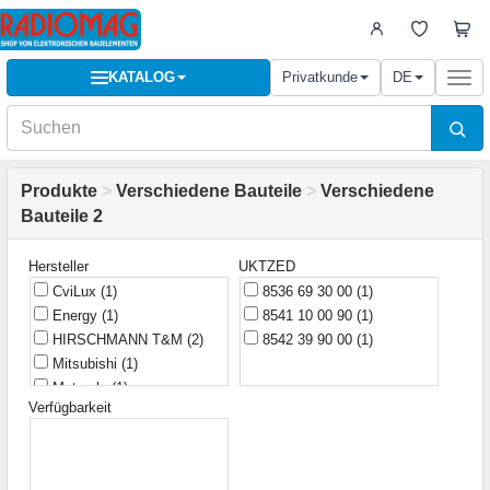
KATALOG
Privatkunde
DE
Togg
navi
Produkte
>
Verschiedene Bauteile
>
Verschiedene
Bauteile 2
Hersteller
UKTZED
CviLux
(1)
8536 69 30 00
(1)
Energy
(1)
8541 10 00 90
(1)
HIRSCHMANN T&M
(2)
8542 39 90 00
(1)
Mitsubishi
(1)
Motorola
(1)
Verfügbarkeit
Shukat
(1)
Taiwan
(1)