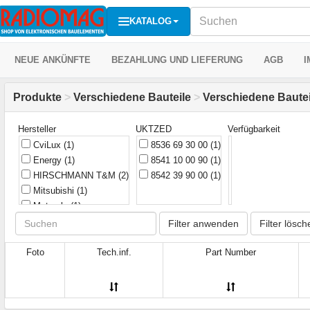
KATALOG
NEUE ANKÜNFTE
BEZAHLUNG UND LIEFERUNG
AGB
I
Produkte
>
Verschiedene Bauteile
>
Verschiedene Bautei
Hersteller
UKTZED
Verfügbarkeit
CviLux
(1)
8536 69 30 00
(1)
Energy
(1)
8541 10 00 90
(1)
HIRSCHMANN T&M
(2)
8542 39 90 00
(1)
Mitsubishi
(1)
Motorola
(1)
Shukat
(1)
Filter anwenden
Filter lösch
Taiwan
(1)
Foto
Tech.inf.
Part Number