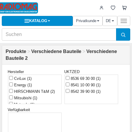
KATALOG
Privatkunde
DE
Togg
navi
Produkte
>
Verschiedene Bauteile
>
Verschiedene
Bauteile 2
Hersteller
UKTZED
CviLux
(1)
8536 69 30 00
(1)
Energy
(1)
8541 10 00 90
(1)
HIRSCHMANN T&M
(2)
8542 39 90 00
(1)
Mitsubishi
(1)
Motorola
(1)
Verfügbarkeit
Shukat
(1)
Taiwan
(1)