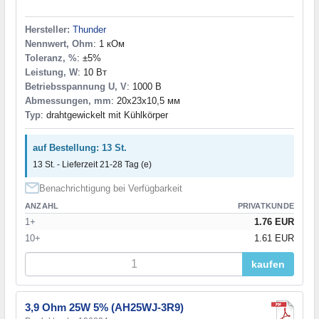
Hersteller:
Thunder
Nennwert, Ohm
: 1 кОм
Toleranz, %
: ±5%
Leistung, W
: 10 Вт
Betriebsspannung U, V
: 1000 В
Abmessungen, mm
: 20x23x10,5 мм
Typ
: drahtgewickelt mit Kühlkörper
auf Bestellung: 13 St.
13 St. - Lieferzeit 21-28 Tag (e)
Benachrichtigung bei Verfügbarkeit
ANZAHL
PRIVATKUNDE
1+
1.76 EUR
10+
1.61 EUR
kaufen
3,9 Ohm 25W 5% (AH25WJ-3R9)