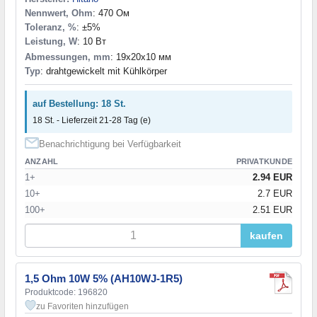
Nennwert, Ohm
: 470 Ом
Toleranz, %
: ±5%
Leistung, W
: 10 Вт
Abmessungen, mm
: 19x20x10 мм
Typ
: drahtgewickelt mit Kühlkörper
auf Bestellung: 18 St.
18 St. - Lieferzeit 21-28 Tag (e)
Benachrichtigung bei Verfügbarkeit
ANZAHL
PRIVATKUNDE
1+
2.94 EUR
10+
2.7 EUR
100+
2.51 EUR
kaufen
1,5 Ohm 10W 5% (AH10WJ-1R5)
Produktcode: 196820
zu Favoriten hinzufügen