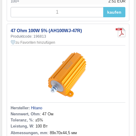
100+
2.51 EUR
6,8 кОм
(1)
7,5 кОм
(1)
kaufen
10 кОм
(3)
15 кОм
(2)
22 кОм
(1)
47 Ohm 100W 5% (AH100WJ-47R)
33 кОм
(1)
Produktcode: 196813
zu Favoriten hinzufügen
47 кОм
(1)
Hersteller:
Hitano
Nennwert, Ohm
: 47 Ом
Toleranz, %
: ±5%
Leistung, W
: 100 Вт
Abmessungen, mm
: 89x70x44,5 мм