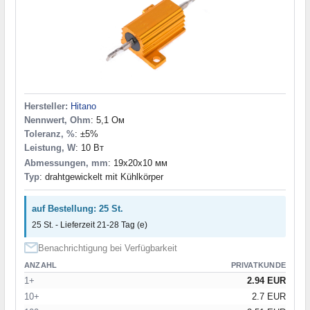
100 Ом
(10)
120 Ом
(1)
150 Ом
(1)
220 Ohm
(1)
220 Ом
(4)
330 Ом
(5)
470 Ohm
(1)
Hersteller:
Hitano
470 Ом
(6)
Nennwert, Ohm
: 5,1 Ом
Toleranz, %
560 Ом
(1)
: ±5%
Leistung, W
: 10 Вт
620 Ом
(1)
Abmessungen, mm
: 19x20x10 мм
680 Ом
(4)
Typ
: drahtgewickelt mit Kühlkörper
820 Ом
(1)
1 кОм
(7)
auf Bestellung: 25 St.
1,5 kOhm
(1)
1,5 кОм
(3)
25 St. - Lieferzeit 21-28 Tag (e)
2,2 кОм
(2)
Benachrichtigung bei Verfügbarkeit
3,3 кОм
(1)
ANZAHL
PRIVATKUNDE
3,9 кОм
(1)
1+
2.94 EUR
4,7 kOhm
(1)
10+
2.7 EUR
4,7 кОм
(4)