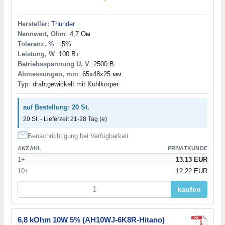
Hersteller:
Thunder
Nennwert, Ohm
: 4,7 Ом
Toleranz, %
: ±5%
Leistung, W
: 100 Вт
Betriebsspannung U, V
: 2500 В
Abmessungen, mm
: 65x48x25 мм
Typ
: drahtgewickelt mit Kühlkörper
auf Bestellung: 20 St.
20 St. - Lieferzeit 21-28 Tag (e)
Benachrichtigung bei Verfügbarkeit
ANZAHL
PRIVATKUNDE
1+
13.13 EUR
10+
12.22 EUR
kaufen
6,8 kOhm 10W 5% (AH10WJ-6K8R-Hitano)