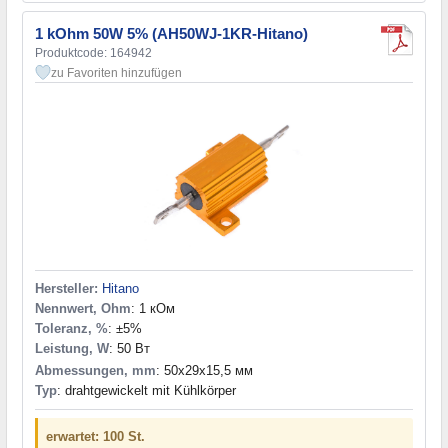
1 kOhm 50W 5% (AH50WJ-1KR-Hitano)
Produktcode: 164942
zu Favoriten hinzufügen
Hersteller:
Hitano
Nennwert, Ohm
: 1 кОм
Toleranz, %
: ±5%
Leistung, W
: 50 Вт
Abmessungen, mm
: 50x29x15,5 мм
Typ
: drahtgewickelt mit Kühlkörper
erwartet: 100 St.