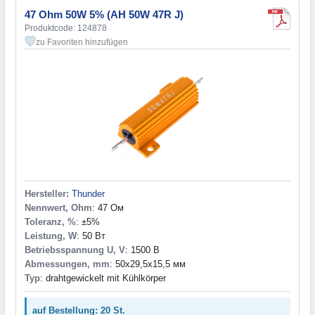
47 Ohm 50W 5% (AH 50W 47R J)
Produktcode: 124878
zu Favoriten hinzufügen
Hersteller:
Thunder
Nennwert, Ohm
: 47 Ом
Toleranz, %
: ±5%
Leistung, W
: 50 Вт
Betriebsspannung U, V
: 1500 В
Abmessungen, mm
: 50x29,5x15,5 мм
Typ
: drahtgewickelt mit Kühlkörper
auf Bestellung: 20 St.