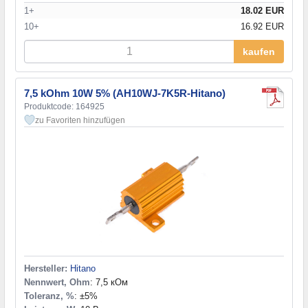
1+
18.02 EUR
10+
16.92 EUR
kaufen
7,5 kOhm 10W 5% (AH10WJ-7K5R-Hitano)
Produktcode: 164925
zu Favoriten hinzufügen
Hersteller:
Hitano
Nennwert, Ohm
: 7,5 кОм
Toleranz, %
: ±5%