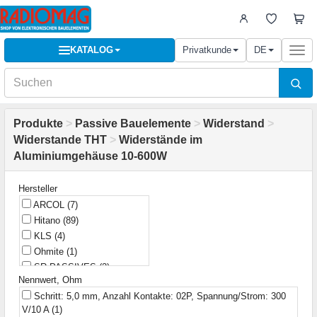
KATALOG
Privatkunde
DE
Togg
navi
Produkte
>
Passive Bauelemente
>
Widerstand
>
Widerstande THT
>
Widerstände im
Aluminiumgehäuse 10-600W
Hersteller
ARCOL
(7)
Hitano
(89)
KLS
(4)
Ohmite
(1)
SR PASSIVES
(2)
Nennwert, Ohm
TE Connectivity
(1)
Schritt: 5,0 mm, Anzahl Kontakte: 02P, Spannung/Strom: 300
TE Connectivity / CGS
(1)
V/10 A
(1)
Thunder
(51)