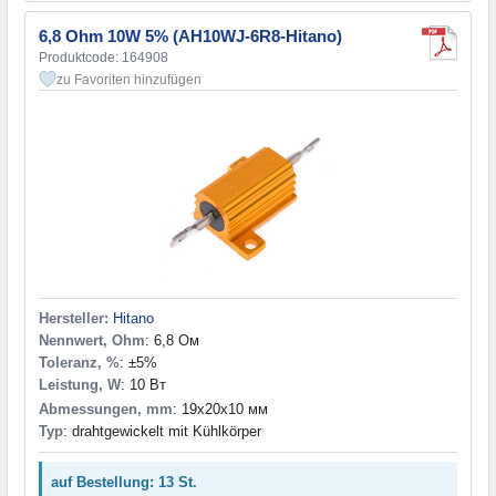
6,8 Ohm 10W 5% (AH10WJ-6R8-Hitano)
Produktcode: 164908
zu Favoriten hinzufügen
Hersteller:
Hitano
Nennwert, Ohm
: 6,8 Ом
Toleranz, %
: ±5%
Leistung, W
: 10 Вт
Abmessungen, mm
: 19x20x10 мм
Typ
: drahtgewickelt mit Kühlkörper
auf Bestellung: 13 St.