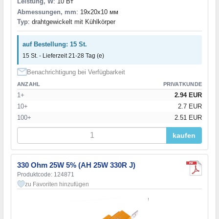
Leistung, W
: 10 Вт
Abmessungen, mm
: 19x20x10 мм
Typ
: drahtgewickelt mit Kühlkörper
auf Bestellung: 15 St.
15 St. - Lieferzeit 21-28 Tag (e)
Benachrichtigung bei Verfügbarkeit
ANZAHL
PRIVATKUNDE
1+
2.94 EUR
10+
2.7 EUR
100+
2.51 EUR
kaufen
330 Ohm 25W 5% (AH 25W 330R J)
Produktcode: 124871
zu Favoriten hinzufügen