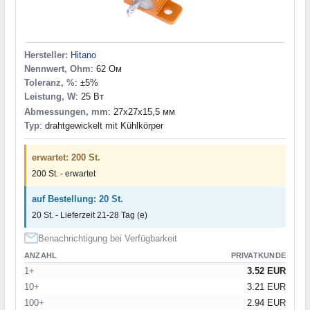
Hersteller:
Hitano
Nennwert, Ohm
: 62 Ом
Toleranz, %
: ±5%
Leistung, W
: 25 Вт
Abmessungen, mm
: 27x27x15,5 мм
Typ
: drahtgewickelt mit Kühlkörper
erwartet: 200 St.
200 St. - erwartet
auf Bestellung: 20 St.
20 St. - Lieferzeit 21-28 Tag (e)
Benachrichtigung bei Verfügbarkeit
ANZAHL
PRIVATKUNDE
1+
3.52 EUR
10+
3.21 EUR
100+
2.94 EUR