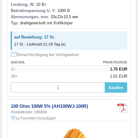
Leistung, W
: 10 Вт
Betriebsspannung U, V
: 1000 В
Abmessungen, mm
: 20x23x10,5 мм
Typ
: drahtgewickelt mit Kühlkörper
auf Bestellung: 17 St.
17 St. - Lieferzeit 21-28 Tag (e)
Benachrichtigung bei Verfügbarkeit
ANZAHL
PRIVATKUNDE
1+
1.76 EUR
10+
1.61 EUR
kaufen
100 Ohm 100W 5% (AH100WJ-100R)
Produktcode: 196808
zu Favoriten hinzufügen