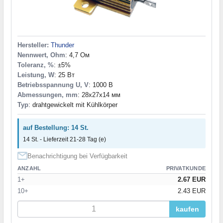
Hersteller:
Thunder
Nennwert, Ohm
: 4,7 Ом
Toleranz, %
: ±5%
Leistung, W
: 25 Вт
Betriebsspannung U, V
: 1000 В
Abmessungen, mm
: 28x27x14 мм
Typ
: drahtgewickelt mit Kühlkörper
auf Bestellung: 14 St.
14 St. - Lieferzeit 21-28 Tag (e)
Benachrichtigung bei Verfügbarkeit
ANZAHL
PRIVATKUNDE
1+
2.67 EUR
10+
2.43 EUR
kaufen