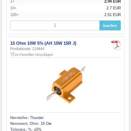
1+
2.94 EUR
10+
2.7 EUR
100+
2.51 EUR
kaufen
15 Ohm 10W 5% (AH 10W 15R J)
Produktcode: 124844
zu Favoriten hinzufügen
Hersteller:
Thunder
Nennwert, Ohm
: 15 Ом
Toleranz, %
: ±5%