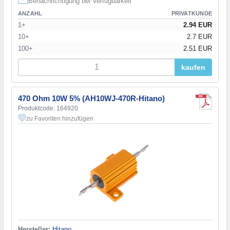
Benachrichtigung bei Verfügbarkeit
ANZAHL
PRIVATKUNDE
1+
2.94 EUR
10+
2.7 EUR
100+
2.51 EUR
kaufen
470 Ohm 10W 5% (AH10WJ-470R-Hitano)
Produktcode: 164920
zu Favoriten hinzufügen
Hersteller:
Hitano