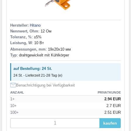
Hersteller:
Hitano
Nennwert, Ohm
: 12 Ом
Toleranz, %
: ±5%
Leistung, W
: 10 Вт
Abmessungen, mm
: 19x20x10 мм
Typ
: drahtgewickelt mit Kühlkörper
auf Bestellung: 24 St.
24 St. - Lieferzeit 21-28 Tag (e)
Benachrichtigung bei Verfügbarkeit
ANZAHL
PRIVATKUNDE
1+
2.94 EUR
10+
2.7 EUR
100+
2.51 EUR
kaufen