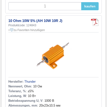
kaufen
10 Ohm 10W 5% (AH 10W 10R J)
Produktcode: 124843
zu Favoriten hinzufügen
1
Hersteller:
Thunder
Nennwert, Ohm
: 10 Ом
Toleranz, %
: ±5%
Leistung, W
: 10 Вт
Betriebsspannung U, V
: 1000 В
Abmessungen, mm
: 20x23x10,5 мм