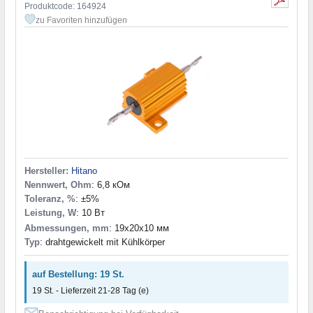
Produktcode: 164924
zu Favoriten hinzufügen
Hersteller:
Hitano
Nennwert, Ohm
: 6,8 кОм
Toleranz, %
: ±5%
Leistung, W
: 10 Вт
Abmessungen, mm
: 19x20x10 мм
Typ
: drahtgewickelt mit Kühlkörper
auf Bestellung: 19 St.
19 St. - Lieferzeit 21-28 Tag (e)