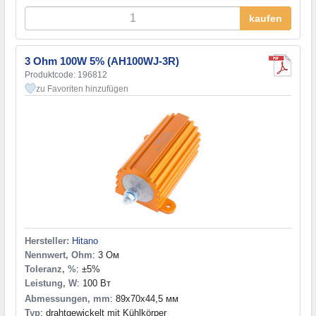
kaufen
3 Ohm 100W 5% (AH100WJ-3R)
Produktcode: 196812
zu Favoriten hinzufügen
Hersteller:
Hitano
Nennwert, Ohm
: 3 Ом
Toleranz, %
: ±5%
Leistung, W
: 100 Вт
Abmessungen, mm
: 89x70x44,5 мм
Typ
: drahtgewickelt mit Kühlkörper