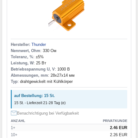
Hersteller:
Thunder
Nennwert, Ohm
: 330 Ом
Toleranz, %
: ±5%
Leistung, W
: 25 Вт
Betriebsspannung U, V
: 1000 В
Abmessungen, mm
: 28x27x14 мм
Typ
: drahtgewickelt mit Kühlkörper
auf Bestellung: 15 St.
15 St. - Lieferzeit 21-28 Tag (e)
Benachrichtigung bei Verfügbarkeit
ANZAHL
PRIVATKUNDE
1+
2.46 EUR
10+
2.26 EUR