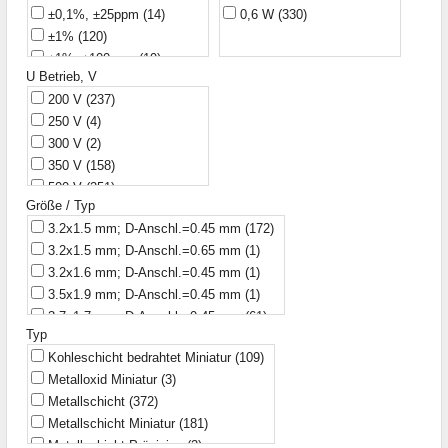
±0,1%, ±25ppm
(14)
0,6 W
(330)
Yageo
(6)
0,62 Ohm
(1)
±1%
(120)
cinetech
(1)
0,68 Ohm
(2)
±1%, ±100ppm
(19)
0,75 Ohm
(1)
U Betrieb, V
±1%, ±250ppm
(1)
0,82 Ohm
(1)
200 V
(237)
±1%, ±50ppm
(254)
0,91 Ohm
(1)
250 V
(4)
±5%
(129)
1 Ohm
(5)
300 V
(2)
±5%, ±100ppm
(151)
1,1 Ohm
(2)
350 V
(158)
±5%, ±50ppm
(6)
1,2 Ohm
(2)
500 V
(251)
1,3 Ohm
(3)
Größe / Typ
1,5 Ohm
(3)
3.2x1.5 mm; D-Anschl.=0.45 mm
(172)
1,6 Ohm
(2)
3.2x1.5 mm; D-Anschl.=0.65 mm
(1)
1,8 Ohm
(3)
3.2x1.6 mm; D-Anschl.=0.45 mm
(1)
2 Ohm
(1)
3.5x1.9 mm; D-Anschl.=0.45 mm
(1)
2,0 Ohm
(2)
3.7x1.7 mm; D-Anschl.=0.45 mm
(61)
2,2 Ohm
(3)
Typ
3.7x1.9 mm; D-Anschl.=0.45 mm
(1)
2,4 Ohm
(2)
Kohleschicht bedrahtet Miniatur
(109)
6x2.3 mm
(2)
2,7 Ohm
(2)
Metalloxid Miniatur
(3)
6x2.3 mm; D-Anschl.=0.55 mm
(109)
3 Ohm
(1)
Metallschicht
(372)
6.3x2.3 mm; D-Anschl.=0.6 mm
(13)
3,0 Ohm
(2)
Metallschicht Miniatur
(181)
6.3x2.4 mm; D-Anschl.=0.55 mm
(5)
3,3 Ohm
(3)
Metallschicht Präzision
(2)