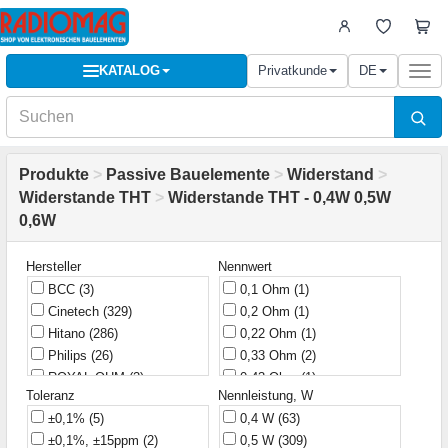
KATALOG
Privatkunde
DE
Togg
navi
Produkte
>
Passive Bauelemente
>
Widerstand
>
Widerstande THT
>
Widerstande THT - 0,4W 0,5W
0,6W
Hersteller
Nennwert
BCC
(3)
0,1 Ohm
(1)
Cinetech
(329)
0,2 Ohm
(1)
Hitano
(286)
0,22 Ohm
(1)
Philips
(26)
0,33 Ohm
(2)
ROYAL OHM
(2)
0,43 Ohm
(1)
Toleranz
Nennleistung, W
Royal
(4)
0,47 Ohm
(2)
±0,1%
(5)
0,4 W
(63)
Vishay
(3)
0,51 Ohm
(1)
±0,1%, ±15ppm
(2)
0,5 W
(309)
Vitrohm
(14)
0,56 Ohm
(1)