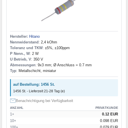
560 kOhm
(3)
620 kOhm
(2)
680 kOhm
(2)
750 kOhm
(3)
820 kOhm
(4)
910 kOhm
(3)
Hersteller:
Hitano
1 MOhm
(3)
Nennwiderstand
: 2,4 kOhm
1,1 MOhm
(1)
Toleranz und TKW
: ±5%, ±100ppm
1,2 MOhm
(2)
P Nenn., W
: 2 W
1,5 MOhm
(1)
U Betrieb, V
: 350 V
1,8 MOhm
(1)
Abmessungen
: 9x3 mm; Ø Anschluss = 0.7 mm
2 MOhm
(1)
Typ
: Metallschicht, miniatur
3,3 MOhm
(1)
4,7 MOhm
(1)
auf Bestellung: 1456 St.
10 MOhm
(1)
1456 St. - Lieferzeit 21-28 Tag (e)
Benachrichtigung bei Verfügbarkeit
ANZAHL
PRIVATKUNDE
1+
0.12 EUR
10+
0.098 EUR
100+
0.079 EUR