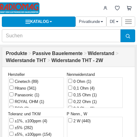
KATALOG
Privatkunde
DE
Togg
navi
Produkte
>
Passive Bauelemente
>
Widerstand
>
Widerstande THT
>
Widerstande THT - 2W
Hersteller
Nennwiderstand
Cinetech
(89)
0 Ohm
(1)
Hitano
(341)
0,1 Ohm
(4)
Panasonic
(1)
0,15 Ohm
(1)
ROYAL OHM
(1)
0,22 Ohm
(1)
TCO
(2)
0,3 Ohm
(1)
Toleranz und TKW
P Nenn., W
0,33 Ohm
(2)
±1%, ±100ppm
(4)
2 W
(440)
0,47 Ohm
(2)
±5%
(282)
0,51 Ohm
(3)
±5%, ±100ppm
(154)
0,56 Ohm
(1)