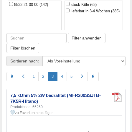
4,7 Ohm
(4)
8533 21 00 00
(142)
stock Köln
(63)
5,1 Ohm
(4)
lieferbar in 3-4 Wochen
(385)
5,6 Ohm
(3)
6,2 Ohm
(2)
6,8 Ohm
(3)
7,5 Ohm
(2)
Filter anwenden
8,2 Ohm
(3)
Filter löschen
9,1 Ohm
(3)
10 Ohm
(7)
Sortieren nach:
11 Ohm
(3)
12 Ohm
(4)
13 Ohm
(1)
1
2
3
4
5
15 Ohm
(4)
16 Ohm
(1)
18 Ohm
(2)
7,5 kOhm 5% 2W bedrahtet (MFR200SSJTB-
20 Ohm
(2)
7K5R-Hitano)
22 Ohm
(4)
Produktcode: 55260
24 Ohm
(3)
zu Favoriten hinzufügen
27 Ohm
(2)
30 Ohm
(2)