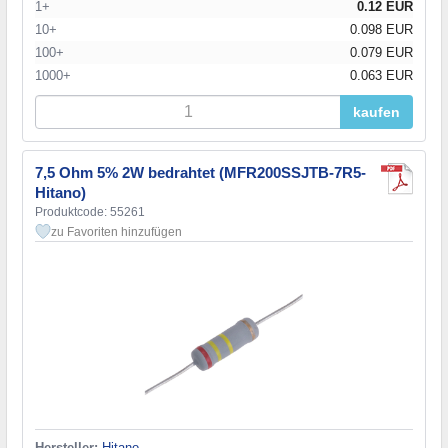
1+
0.12 EUR
10+
0.098 EUR
100+
0.079 EUR
1000+
0.063 EUR
kaufen
7,5 Ohm 5% 2W bedrahtet (MFR200SSJTB-7R5-
Hitano)
Produktcode: 55261
zu Favoriten hinzufügen
Hersteller:
Hitano