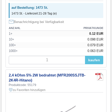
82 kOhm
(2)
auf Bestellung: 1473 St.
91 kOhm
(3)
1473 St. - Lieferzeit 21-28 Tag (e)
100 kOhm
(3)
110 kOhm
(3)
Benachrichtigung bei Verfügbarkeit
120 kOhm
(3)
ANZAHL
PRIVATKUNDE
130 kOhm
(3)
1+
0.12 EUR
150 kOhm
(3)
10+
0.098 EUR
160 kOhm
(2)
100+
0.079 EUR
180 kOhm
(3)
1000+
0.063 EUR
200 kOhm
(3)
220 kOhm
(3)
kaufen
240 kOhm
(3)
270 kOhm
(3)
300 kOhm
(2)
2,4 kOhm 5% 2W bedrahtet (MFR200SSJTB-
2K4R-Hitano)
330 kOhm
(4)
Produktcode: 55179
360 kOhm
(4)
zu Favoriten hinzufügen
390 kOhm
(3)
430 kOhm
(3)
470 kOhm
(2)
510 kOhm
(3)