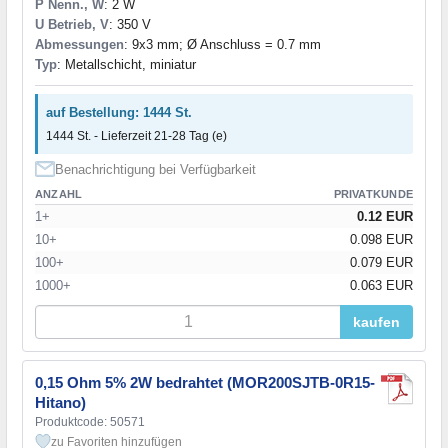
P Nenn., W
: 2 W
U Betrieb, V
: 350 V
Abmessungen
: 9x3 mm; Ø Anschluss = 0.7 mm
Typ
: Metallschicht, miniatur
auf Bestellung: 1444 St.
1444 St. - Lieferzeit 21-28 Tag (e)
Benachrichtigung bei Verfügbarkeit
ANZAHL
PRIVATKUNDE
1+
0.12 EUR
10+
0.098 EUR
100+
0.079 EUR
1000+
0.063 EUR
kaufen
0,15 Ohm 5% 2W bedrahtet (MOR200SJTB-0R15-
Hitano)
Produktcode: 50571
zu Favoriten hinzufügen