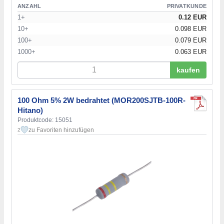
ANZAHL
PRIVATKUNDE
240 Ohm
(2)
1+
0.12 EUR
270 Ohm
(3)
10+
0.098 EUR
300 Ohm
(2)
330 Ohm
(2)
100+
0.079 EUR
360 Ohm
(3)
1000+
0.063 EUR
390 Ohm
(3)
kaufen
430 Ohm
(3)
470 Ohm
(5)
510 Ohm
(3)
100 Ohm 5% 2W bedrahtet (MOR200SJTB-100R-
560 Ohm
(2)
Hitano)
620 Ohm
(4)
Produktcode: 15051
680 Ohm
(3)
zu Favoriten hinzufügen
2
750 Ohm
(2)
820 Ohm
(2)
910 Ohm
(3)
1 kOhm
(6)
1,1 kOhm
(2)
1,2 kOhm
(3)
1,3 kOhm
(2)
1,5 kOhm
(2)