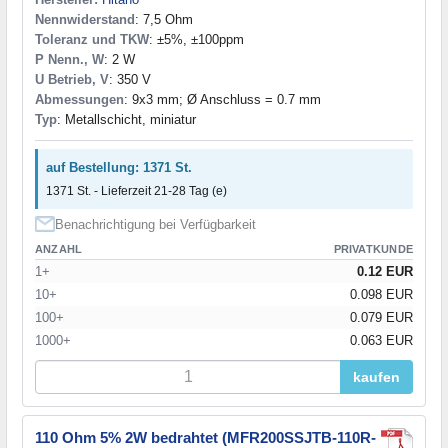
Nennwiderstand
: 7,5 Ohm
Toleranz und TKW
: ±5%, ±100ppm
P Nenn., W
: 2 W
U Betrieb, V
: 350 V
Abmessungen
: 9x3 mm; Ø Anschluss = 0.7 mm
Typ
: Metallschicht, miniatur
auf Bestellung: 1371 St.
1371 St. - Lieferzeit 21-28 Tag (e)
Benachrichtigung bei Verfügbarkeit
ANZAHL
PRIVATKUNDE
1+
0.12 EUR
10+
0.098 EUR
100+
0.079 EUR
1000+
0.063 EUR
kaufen
110 Ohm 5% 2W bedrahtet (MFR200SSJTB-110R-