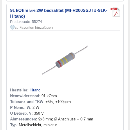
12 kOhm
(3)
91 kOhm 5% 2W bedrahtet (MFR200SSJTB-91K-
13 kOhm
(2)
Hitano)
15 kOhm
(2)
Produktcode: 55274
16 kOhm
(2)
zu Favoriten hinzufügen
18 kOhm
(3)
20 kOhm
(2)
22 kOhm
(2)
24 kOhm
(3)
27 kOhm
(4)
30 kOhm
(3)
33 kOhm
(2)
36 kOhm
(2)
39 kOhm
(3)
43 kOhm
(3)
Hersteller:
Hitano
47 kOhm
(2)
Nennwiderstand
: 91 kOhm
51 kOhm
(4)
Toleranz und TKW
: ±5%, ±100ppm
P Nenn., W
: 2 W
56 kOhm
(3)
U Betrieb, V
: 350 V
62 kOhm
(4)
Abmessungen
: 9x3 mm; Ø Anschluss = 0.7 mm
68 kOhm
(2)
Typ
: Metallschicht, miniatur
75 kOhm
(4)