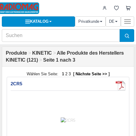
KATALOG
Privatkunde
DE
Togg
navi
Produkte
>
KINETIC
>
Alle Produkte des Herstellers
KINETIC (121)
>
Seite 1 nach 3
Wählen Sie Seite:
1
2
3
[
Nächste Seite >>
]
2CR5