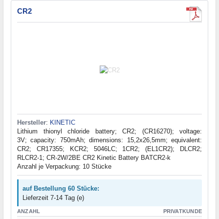
CR2
Hersteller
:
KINETIC
Lithium thionyl chloride battery; CR2; (CR16270); voltage:
3V; capacity: 750mAh; dimensions: 15,2x26,5mm; equivalent:
CR2; CR17355; KCR2; 5046LC; 1CR2; (EL1CR2); DLCR2;
RLCR2-1; CR-2W/2BE CR2 Kinetic Battery BATCR2-k
Anzahl je Verpackung: 10 Stücke
auf Bestellung 60 Stücke:
Lieferzeit 7-14 Tag (e)
ANZAHL
PRIVATKUNDE