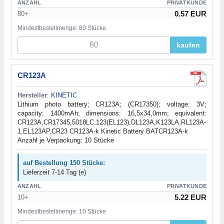
ANZAHL
PRIVATKUNDE
0.57 EUR
80+
Mindestbestellmenge: 80 Stücke
kaufen
CR123A
Hersteller
:
KINETIC
Lithium photo battery; CR123A; (CR17350); voltage: 3V;
capacity: 1400mAh; dimensions: 16,5x34,0mm; equivalent:
CR123A,CR17345,5018LC,123(EL123),DL123A,K123LA,RL123A-
1,EL123AP,CR23 CR123A-k Kinetic Battery BATCR123A-k
Anzahl je Verpackung: 10 Stücke
auf Bestellung 150 Stücke:
Lieferzeit 7-14 Tag (e)
ANZAHL
PRIVATKUNDE
5.22 EUR
10+
Mindestbestellmenge: 10 Stücke