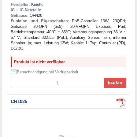
Hersteller
:
Kinetic
IC
>
IC Netzteile
Gehäuse
: QFN20
Funktion und Eigenschaften
: PoE-Controller 13W, 20QFN;
Gehäuse 20-QFN (5x5); 20-VFQFN Exposed Pad;
Betriebstemperatur -40°C ~ 85°C; Versorgungsspannung 36 V ~
57 V; Standard 802.3af (PoE); Auxiliary Sense: nein; interner
Schalter: ja; max. Leistung 13W; Kanäle: 1; Typ: Controller (PD),
DC/DC
Produkt ist nicht verfügbar
Benachrichtigung bei Verfügbarkeit
kaufen
CR1025