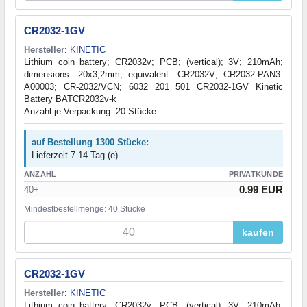
CR2032-1GV
Hersteller
:
KINETIC
Lithium coin battery; CR2032v; PCB; (vertical); 3V; 210mAh;
dimensions: 20x3,2mm; equivalent: CR2032V; CR2032-PAN3-
A00003; CR-2032/VCN; 6032 201 501 CR2032-1GV Kinetic
Battery BATCR2032v-k
Anzahl je Verpackung: 20 Stücke
auf Bestellung 1300 Stücke:
Lieferzeit 7-14 Tag (e)
ANZAHL
PRIVATKUNDE
0.99 EUR
40+
Mindestbestellmenge: 40 Stücke
kaufen
CR2032-1GV
Hersteller
:
KINETIC
Lithium coin battery; CR2032v; PCB; (vertical); 3V; 210mAh;