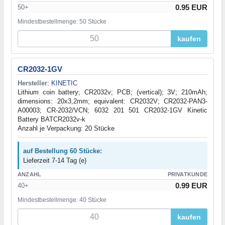
0.95 EUR
50+
Mindestbestellmenge: 50 Stücke
kaufen
CR2032-1GV
Hersteller
:
KINETIC
Lithium coin battery; CR2032v; PCB; (vertical); 3V; 210mAh;
dimensions: 20x3,2mm; equivalent: CR2032V; CR2032-PAN3-
A00003; CR-2032/VCN; 6032 201 501 CR2032-1GV Kinetic
Battery BATCR2032v-k
Anzahl je Verpackung: 20 Stücke
auf Bestellung 60 Stücke:
Lieferzeit 7-14 Tag (e)
ANZAHL
PRIVATKUNDE
0.99 EUR
40+
Mindestbestellmenge: 40 Stücke
kaufen