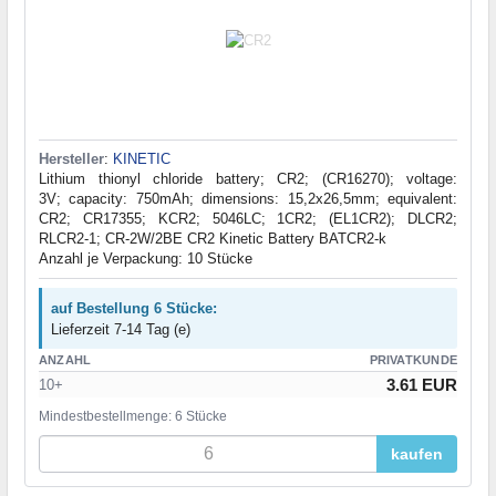
Hersteller
:
KINETIC
Lithium thionyl chloride battery; CR2; (CR16270); voltage:
3V; capacity: 750mAh; dimensions: 15,2x26,5mm; equivalent:
CR2; CR17355; KCR2; 5046LC; 1CR2; (EL1CR2); DLCR2;
RLCR2-1; CR-2W/2BE CR2 Kinetic Battery BATCR2-k
Anzahl je Verpackung: 10 Stücke
auf Bestellung 6 Stücke:
Lieferzeit 7-14 Tag (e)
ANZAHL
PRIVATKUNDE
3.61 EUR
10+
Mindestbestellmenge: 6 Stücke
kaufen