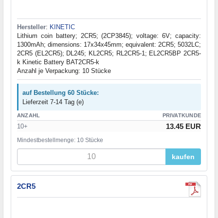
Hersteller
:
KINETIC
Lithium coin battery; 2CR5; (2CP3845); voltage: 6V; capacity:
1300mAh; dimensions: 17x34x45mm; equivalent: 2CR5; 5032LC;
2CR5 (EL2CR5); DL245; KL2CR5; RL2CR5-1; EL2CR5BP 2CR5-
k Kinetic Battery BAT2CR5-k
Anzahl je Verpackung: 10 Stücke
auf Bestellung 60 Stücke:
Lieferzeit 7-14 Tag (e)
ANZAHL
PRIVATKUNDE
13.45 EUR
10+
Mindestbestellmenge: 10 Stücke
kaufen
2CR5