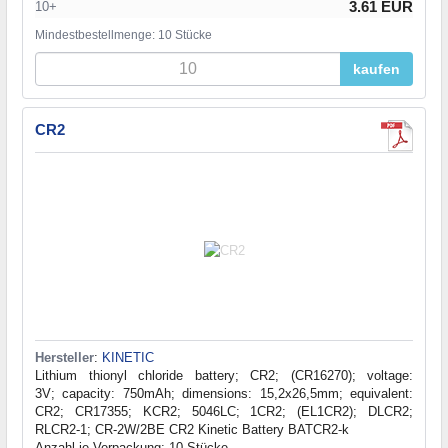
3.61 EUR
10+
Mindestbestellmenge: 10 Stücke
kaufen
CR2
Hersteller
:
KINETIC
Lithium thionyl chloride battery; CR2; (CR16270); voltage:
3V; capacity: 750mAh; dimensions: 15,2x26,5mm; equivalent:
CR2; CR17355; KCR2; 5046LC; 1CR2; (EL1CR2); DLCR2;
RLCR2-1; CR-2W/2BE CR2 Kinetic Battery BATCR2-k
Anzahl je Verpackung: 10 Stücke