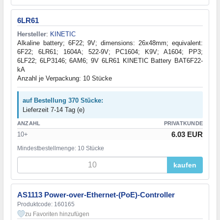
6LR61
Hersteller
:
KINETIC
Alkaline battery; 6F22; 9V; dimensions: 26x48mm; equivalent:
6F22; 6LR61; 1604A; 522-9V; PC1604; K9V; A1604; PP3;
6LF22; 6LP3146; 6AM6; 9V 6LR61 KINETIC Battery BAT6F22-
kA
Anzahl je Verpackung: 10 Stücke
auf Bestellung 370 Stücke:
Lieferzeit 7-14 Tag (e)
ANZAHL
PRIVATKUNDE
6.03 EUR
10+
Mindestbestellmenge: 10 Stücke
kaufen
AS1113 Power-over-Ethernet-(PoE)-Controller
Produktcode: 160165
zu Favoriten hinzufügen