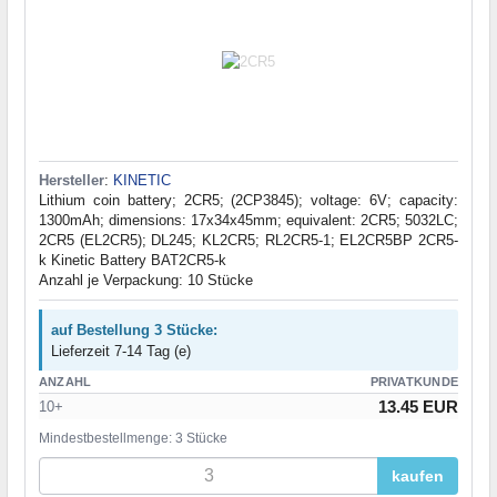
Hersteller
:
KINETIC
Lithium coin battery; 2CR5; (2CP3845); voltage: 6V; capacity:
1300mAh; dimensions: 17x34x45mm; equivalent: 2CR5; 5032LC;
2CR5 (EL2CR5); DL245; KL2CR5; RL2CR5-1; EL2CR5BP 2CR5-
k Kinetic Battery BAT2CR5-k
Anzahl je Verpackung: 10 Stücke
auf Bestellung 3 Stücke:
Lieferzeit 7-14 Tag (e)
ANZAHL
PRIVATKUNDE
13.45 EUR
10+
Mindestbestellmenge: 3 Stücke
kaufen