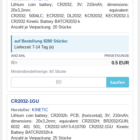
Lithium coin battery; CR2032; 3V; 210mAh; dimensions:
20x3,2mm; equivalent:
CR2032; 5004LC; ECR2032; DL2032; KCR2032; KECR2032-1
CR2032 Kinetic Battery BATCR2032-k
Anzahl je Verpackung: 20 Stücke
auf Bestellung 8280 Stücke:
Lieferzeit 7-14 Tag (e)
ANZAHL
PRIVATKUNDE
0.5 EUR
80+
Mindestbestellmenge: 80 Stücke
kaufen
CR2032-1GU
Hersteller
:
KINETIC
Lithium coin battery; CR2032h; PCB; (horizontal); 3V; 210mAh;
dimensions: 20x3,2mm; equivalent: CR2032H; BR2032/GUN;
6032 401 501; CR2032-VAY3-A10700 CR2032-1GU Kinetic
Battery BATCR2032h-k
Anzahl je Verpackung: 25 Stücke