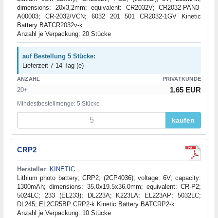
dimensions: 20x3,2mm; equivalent: CR2032V; CR2032-PAN3-
A00003; CR-2032/VCN; 6032 201 501 CR2032-1GV Kinetic
Battery BATCR2032v-k
Anzahl je Verpackung: 20 Stücke
auf Bestellung 5 Stücke:
Lieferzeit 7-14 Tag (e)
ANZAHL
PRIVATKUNDE
1.65 EUR
20+
Mindestbestellmenge: 5 Stücke
kaufen
CRP2
Hersteller
:
KINETIC
Lithium photo battery; CRP2; (2CP4036); voltage: 6V; capacity:
1300mAh; dimensions: 35.0x19.5x36.0mm; equivalent: CR-P2;
5024LC; 233 (EL233); DL223A; K223LA; EL223AP; 5032LC;
DL245; EL2CR5BP CRP2-k Kinetic Battery BATCRP2-k
Anzahl je Verpackung: 10 Stücke