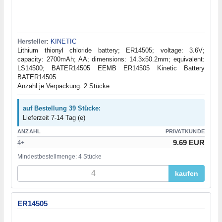
Hersteller
:
KINETIC
Lithium thionyl chloride battery; ER14505; voltage: 3.6V;
capacity: 2700mAh; AA; dimensions: 14.3x50.2mm; equivalent:
LS14500; BATER14505 EEMB ER14505 Kinetic Battery
BATER14505
Anzahl je Verpackung: 2 Stücke
auf Bestellung 39 Stücke:
Lieferzeit 7-14 Tag (e)
ANZAHL
PRIVATKUNDE
9.69 EUR
4+
Mindestbestellmenge: 4 Stücke
kaufen
ER14505