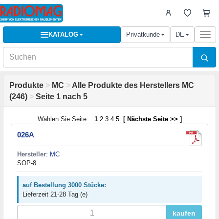
KATALOG
Privatkunde
DE
Togg
navi
Produkte
>
MC
>
Alle Produkte des Herstellers MC
(246)
>
Seite 1 nach 5
Wählen Sie Seite:
1
2
3
4
5
[
Nächste Seite >>
]
026A
Hersteller
:
MC
SOP-8
auf Bestellung 3000 Stücke:
Lieferzeit 21-28 Tag (e)
kaufen