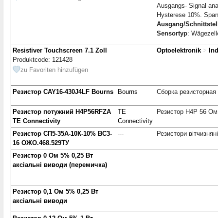
Ausgangs- Signal ana
Hysterese 10%. Spann
Ausgang/Schnittstel
Sensortyp
: Wägezell
Resistiver Touchscreen 7.1 Zoll
Optoelektronik
>
In
Produktcode: 121428
zu Favoriten hinzufügen
Резистор CAY16-430J4LF Bourns
Bourns
Сборка резисторная 
Резистор потужний H4P56RFZA
TE
Резистор H4P 56 Ом 
TE Connectivity
Connectivity
Резистор СП5-35А-10К-10% ВС3-
---
Резистори вітчизняні
16 ОЖО.468.529ТУ
Резистор 0 Ом 5% 0,25 Вт
аксіальні виводи (перемичка)
Резистор 0,1 Ом 5% 0,25 Вт
аксіальні виводи