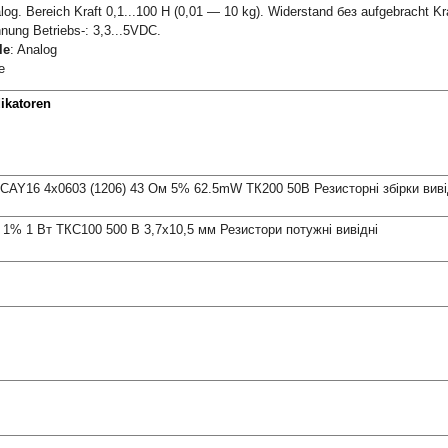
log. Bereich Kraft 0,1...100 Н (0,01 — 10 kg). Widerstand без aufgebracht K
ung Betriebs-: 3,3...5VDC.
le
: Analog
e
dikatoren
CAY16 4х0603 (1206) 43 Ом 5% 62.5mW ТК200 50В Резисторні збірки виві
1% 1 Вт ТКС100 500 В 3,7х10,5 мм Резистори потужні вивідні