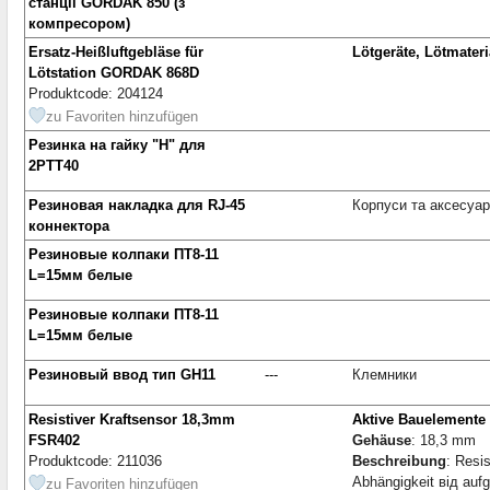
станції GORDAK 850 (з
компресором)
Ersatz-Heißluftgebläse für
Lötgeräte, Lötmateri
Lötstation GORDAK 868D
Produktcode: 204124
zu Favoriten hinzufügen
Резинка на гайку "Н" для
2РТТ40
Резиновая накладка для RJ-45
Корпуси та аксесуа
коннектора
Резиновые колпаки ПТ8-11
L=15мм белые
Резиновые колпаки ПТ8-11
L=15мм белые
Резиновый ввод тип GH11
---
Клемники
Resistiver Kraftsensor 18,3mm
Aktive Bauelemente
FSR402
Gehäuse
: 18,3 mm
Produktcode: 211036
Beschreibung
: Resi
Abhängigkeit від auf
zu Favoriten hinzufügen