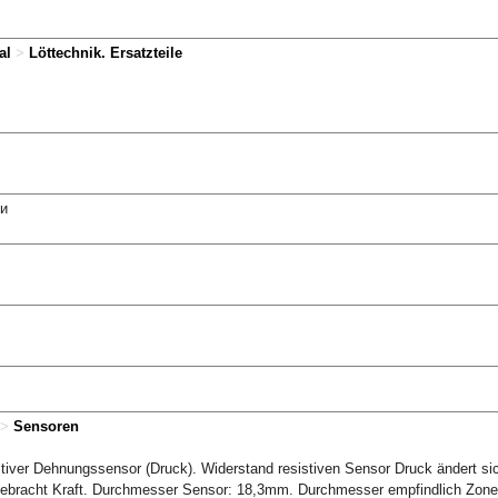
al
>
Löttechnik. Ersatzteile
ри
>
Sensoren
stiver Dehnungssensor (Druck). Widerstand resistiven Sensor Druck ändert si
gebracht Kraft. Durchmesser Sensor: 18,3mm. Durchmesser empfindlich Zon