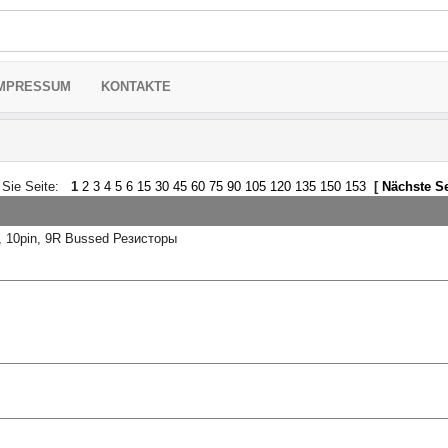
MPRESSUM
KONTAKTE
 Sie Seite:
1
2
3
4
5
6
15
30
45
60
75
90
105
120
135
150
153
[
Nächste Se
 10pin, 9R Bussed Резисторы