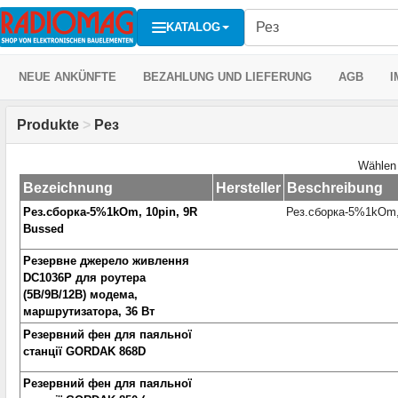
KATALOG
NEUE ANKÜNFTE
BEZAHLUNG UND LIEFERUNG
AGB
I
Produkte
>
Рез
Wählen
Bezeichnung
Hersteller
Beschreibung
Рез.сборка-5%1kOm, 10pin, 9R
Рез.сборка-5%1kOm,
Bussed
Резервне джерело живлення
DC1036P для роутера
(5В/9В/12В) модема,
маршрутизатора, 36 Вт
Резервний фен для паяльної
станції GORDAK 868D
Резервний фен для паяльної