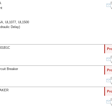
A
B
nt
V
A, UL1077, UL1500
raulic Delay)
6301B1C
Pro
B
V
rcuit Breaker
Pro
B
V
EAKER
Pro
B
V