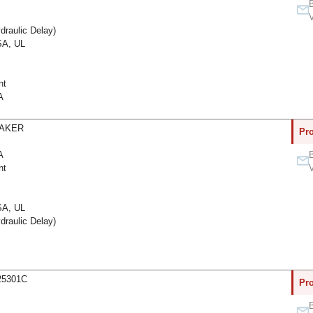
B
V
raulic Delay)
A, UL
nt
A
EAKER
Pro
A
B
nt
V
A, UL
raulic Delay)
25301C
Pro
B