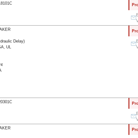
18101C
Pro
B
V
EAKER
Pro
raulic Delay)
B
A, UL
V
nt
A
20301C
Pro
B
V
EAKER
Pro