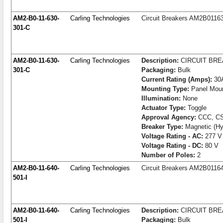
AM2-B0-11-630-
Carling Technologies
Circuit Breakers AM2B0116
301-C
AM2-B0-11-630-
Carling Technologies
Description:
CIRCUIT BR
301-C
Packaging:
Bulk
Current Rating (Amps):
30
Mounting Type:
Panel Mou
Illumination:
None
Actuator Type:
Toggle
Approval Agency:
CCC, CS
Breaker Type:
Magnetic (Hyd
Voltage Rating - AC:
277 V
Voltage Rating - DC:
80 V
Number of Poles:
2
AM2-B0-11-640-
Carling Technologies
Circuit Breakers AM2B0116
501-I
AM2-B0-11-640-
Carling Technologies
Description:
CIRCUIT BR
501-I
Packaging:
Bulk