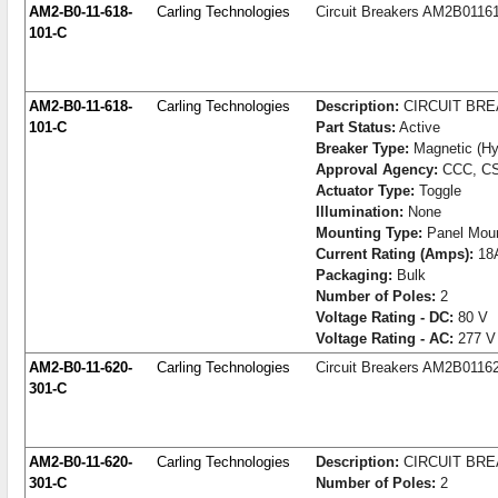
AM2-B0-11-618-
Carling Technologies
Circuit Breakers AM2B0116
101-C
AM2-B0-11-618-
Carling Technologies
Description:
CIRCUIT BR
101-C
Part Status:
Active
Breaker Type:
Magnetic (Hyd
Approval Agency:
CCC, CS
Actuator Type:
Toggle
Illumination:
None
Mounting Type:
Panel Mou
Current Rating (Amps):
18
Packaging:
Bulk
Number of Poles:
2
Voltage Rating - DC:
80 V
Voltage Rating - AC:
277 V
AM2-B0-11-620-
Carling Technologies
Circuit Breakers AM2B0116
301-C
AM2-B0-11-620-
Carling Technologies
Description:
CIRCUIT BR
301-C
Number of Poles:
2