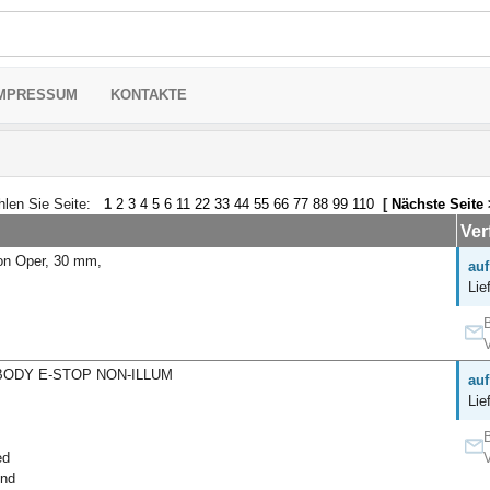
MPRESSUM
KONTAKTE
len Sie Seite:
1
2
3
4
5
6
11
22
33
44
55
66
77
88
99
110
[
Nächste Seite
Ver
on Oper, 30 mm,
auf
Lie
B
V
ODY E-STOP NON-ILLUM
auf
Lie
B
ed
V
und