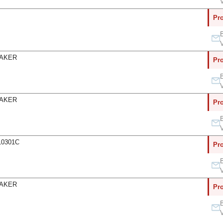
V
Pro
B
V
EAKER
Pro
B
V
EAKER
Pro
B
V
10301C
Pro
B
V
EAKER
Pro
B
V