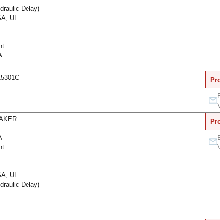
raulic Delay)
A, UL
nt
A
15301C
Pro
B
V
EAKER
Pro
A
B
nt
V
A, UL
raulic Delay)