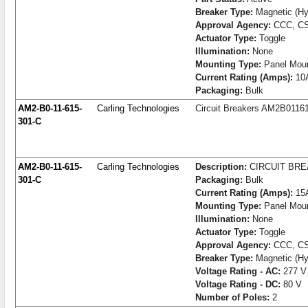
Breaker Type:
Magnetic (Hyd
Approval Agency:
CCC, CS
Actuator Type:
Toggle
Illumination:
None
Mounting Type:
Panel Mou
Current Rating (Amps):
10
Packaging:
Bulk
AM2-B0-11-615-
Carling Technologies
Circuit Breakers AM2B0116
301-C
AM2-B0-11-615-
Carling Technologies
Description:
CIRCUIT BR
301-C
Packaging:
Bulk
Current Rating (Amps):
15
Mounting Type:
Panel Mou
Illumination:
None
Actuator Type:
Toggle
Approval Agency:
CCC, CS
Breaker Type:
Magnetic (Hyd
Voltage Rating - AC:
277 V
Voltage Rating - DC:
80 V
Number of Poles:
2