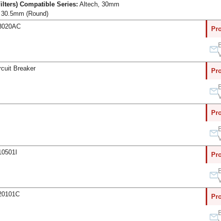
Filters) Compatible Series:
Altech, 30mm
30.5mm (Round)
63020AC
Pro
B
V
rcuit Breaker
Pro
B
V
Pro
B
V
10501I
Pro
B
V
620101C
Pro
B