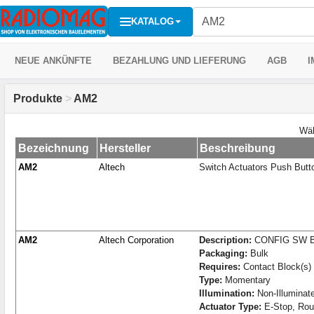
KATALOG
NEUE ANKÜNFTE
BEZAHLUNG UND LIEFERUNG
AGB
I
Produkte
>
AM2
Wäh
Bezeichnung
Hersteller
Beschreibung
AM2
Altech
Switch Actuators Push Butt
AM2
Altech Corporation
Description:
CONFIG SW B
Packaging:
Bulk
Requires:
Contact Block(s)
Type:
Momentary
Illumination:
Non-Illuminat
Actuator Type:
E-Stop, Ro