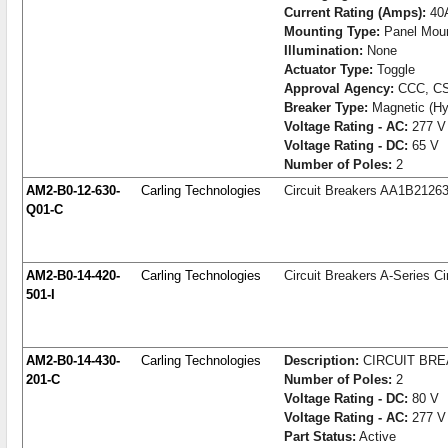
Current Rating (Amps):
40
Mounting Type:
Panel Mou
Illumination:
None
Actuator Type:
Toggle
Approval Agency:
CCC, CS
Breaker Type:
Magnetic (Hyd
Voltage Rating - AC:
277 V
Voltage Rating - DC:
65 V
Number of Poles:
2
AM2-B0-12-630-
Carling Technologies
Circuit Breakers AA1B212
Q01-C
AM2-B0-14-420-
Carling Technologies
Circuit Breakers A-Series Ci
501-I
AM2-B0-14-430-
Carling Technologies
Description:
CIRCUIT BR
201-C
Number of Poles:
2
Voltage Rating - DC:
80 V
Voltage Rating - AC:
277 V
Part Status:
Active