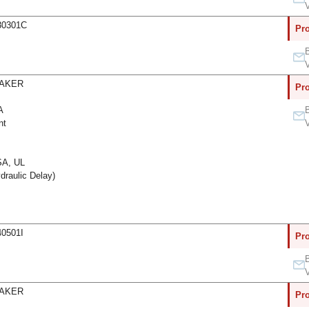
V
30301C
Pro
B
V
EAKER
Pro
A
B
nt
V
A, UL
raulic Delay)
40501I
Pro
B
V
EAKER
Pro