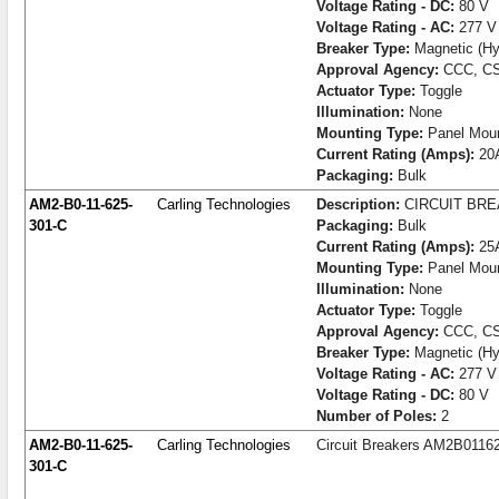
Voltage Rating - DC:
80 V
Voltage Rating - AC:
277 V
Breaker Type:
Magnetic (Hyd
Approval Agency:
CCC, CS
Actuator Type:
Toggle
Illumination:
None
Mounting Type:
Panel Mou
Current Rating (Amps):
20
Packaging:
Bulk
AM2-B0-11-625-
Carling Technologies
Description:
CIRCUIT BR
301-C
Packaging:
Bulk
Current Rating (Amps):
25
Mounting Type:
Panel Mou
Illumination:
None
Actuator Type:
Toggle
Approval Agency:
CCC, CS
Breaker Type:
Magnetic (Hyd
Voltage Rating - AC:
277 V
Voltage Rating - DC:
80 V
Number of Poles:
2
AM2-B0-11-625-
Carling Technologies
Circuit Breakers AM2B0116
301-C