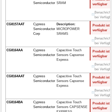
Semiconductor
SRAM
verfügbar
Benachricht
bei Verfügba
CG8157AAT
Cypress
Description:
Produkt ist 
Semiconductor
MICROPOWER
verfügbar
Corp
SRAMS
Benachricht
bei Verfügba
CG8164AA
Cypress
Capacitive Touch
Produkt ist 
Semiconductor
Sensors Capsense
verfügbar
Express
Benachricht
bei Verfügba
CG8164AAT
Cypress
Capacitive Touch
Produkt ist 
Semiconductor
Sensors Capsense
verfügbar
Express
Benachricht
bei Verfügba
CG8164BA
Cypress
Capacitive Touch
Produkt ist 
Semiconductor
Sensors CAPSENSE
verfügbar
EXPRESS