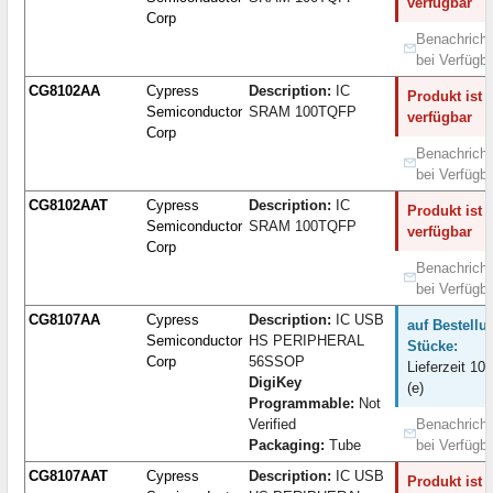
verfügbar
Corp
Benachricht
bei Verfügba
CG8102AA
Cypress
Description:
IC
Produkt ist 
Semiconductor
SRAM 100TQFP
verfügbar
Corp
Benachricht
bei Verfügba
CG8102AAT
Cypress
Description:
IC
Produkt ist 
Semiconductor
SRAM 100TQFP
verfügbar
Corp
Benachricht
bei Verfügba
CG8107AA
Cypress
Description:
IC USB
auf Bestellu
Semiconductor
HS PERIPHERAL
Stücke:
Corp
56SSOP
Lieferzeit 10
DigiKey
(e)
Programmable:
Not
Verified
Benachricht
Packaging:
Tube
bei Verfügba
CG8107AAT
Cypress
Description:
IC USB
Produkt ist 