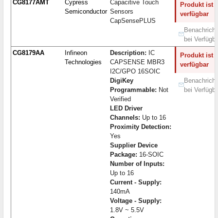
CG8177AMT
Cypress
Capacitive Touch
Produkt ist 
Semiconductor
Sensors
verfügbar
CapSensePLUS
Benachricht
bei Verfügba
CG8179AA
Infineon
Description:
IC
Produkt ist 
Technologies
CAPSENSE MBR3
verfügbar
I2C/GPO 16SOIC
DigiKey
Benachricht
Programmable:
Not
bei Verfügba
Verified
LED Driver
Channels:
Up to 16
Proximity Detection:
Yes
Supplier Device
Package:
16-SOIC
Number of Inputs:
Up to 16
Current - Supply:
140mA
Voltage - Supply:
1.8V ~ 5.5V