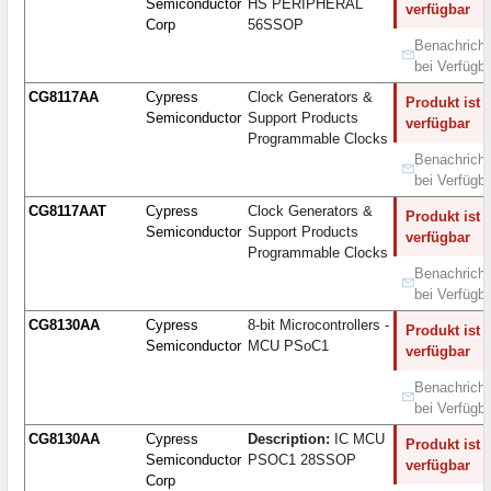
Semiconductor
HS PERIPHERAL
verfügbar
Corp
56SSOP
Benachricht
bei Verfügba
CG8117AA
Cypress
Clock Generators &
Produkt ist 
Semiconductor
Support Products
verfügbar
Programmable Clocks
Benachricht
bei Verfügba
CG8117AAT
Cypress
Clock Generators &
Produkt ist 
Semiconductor
Support Products
verfügbar
Programmable Clocks
Benachricht
bei Verfügba
CG8130AA
Cypress
8-bit Microcontrollers -
Produkt ist 
Semiconductor
MCU PSoC1
verfügbar
Benachricht
bei Verfügba
CG8130AA
Cypress
Description:
IC MCU
Produkt ist 
Semiconductor
PSOC1 28SSOP
verfügbar
Corp