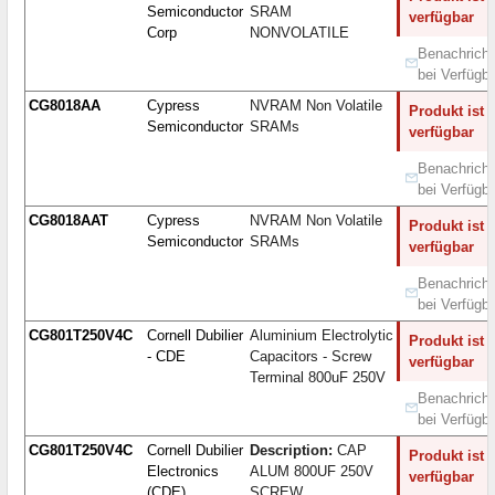
Semiconductor
SRAM
verfügbar
Corp
NONVOLATILE
Benachricht
bei Verfügba
CG8018AA
Cypress
NVRAM Non Volatile
Produkt ist 
Semiconductor
SRAMs
verfügbar
Benachricht
bei Verfügba
CG8018AAT
Cypress
NVRAM Non Volatile
Produkt ist 
Semiconductor
SRAMs
verfügbar
Benachricht
bei Verfügba
CG801T250V4C
Cornell Dubilier
Aluminium Electrolytic
Produkt ist 
- CDE
Capacitors - Screw
verfügbar
Terminal 800uF 250V
Benachricht
bei Verfügba
CG801T250V4C
Cornell Dubilier
Description:
CAP
Produkt ist 
Electronics
ALUM 800UF 250V
verfügbar
(CDE)
SCREW