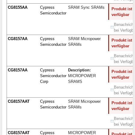
CG8155AA
Cypress
SRAM Sync SRAMs
Produkt ist 
Semiconductor
verfügbar
Benachricht
bei Verfügba
CG8157AA
Cypress
SRAM Micropower
Produkt ist 
Semiconductor
SRAMs
verfügbar
Benachricht
bei Verfügba
CG8157AA
Cypress
Description:
Produkt ist 
Semiconductor
MICROPOWER
verfügbar
Corp
SRAMS
Benachricht
bei Verfügba
CG8157AAT
Cypress
SRAM Micropower
Produkt ist 
Semiconductor
SRAMs
verfügbar
Benachricht
bei Verfügba
CG8157AAT
Cypress
MICROPOWER
Produkt ist 