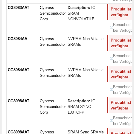
CG8083AAT
Cypress
Description:
IC
Produkt ist 
Semiconductor
SRAM
verfügbar
Corp
NONVOLATILE
Benachricht
bei Verfügba
CG8084AA
Cypress
NVRAM Non Volatile
Produkt ist 
Semiconductor
SRAMs
verfügbar
Benachricht
bei Verfügba
CG8084AAT
Cypress
NVRAM Non Volatile
Produkt ist 
Semiconductor
SRAMs
verfügbar
Benachricht
bei Verfügba
CG8098AAT
Cypress
Description:
IC
Produkt ist 
Semiconductor
SRAM SYNC
verfügbar
Corp
100TQFP
Benachricht
bei Verfügba
CG8098AAT
Cypress
SRAM Sync SRAMs
Produkt ist 