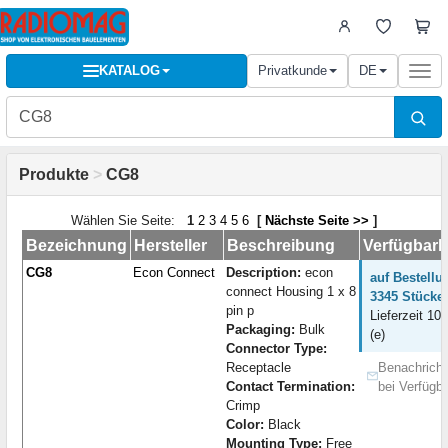
KATALOG
Privatkunde
DE
Togg
navi
Produkte
>
CG8
Wählen Sie Seite:
1
2
3
4
5
6
[
Nächste Seite >>
]
Bezeichnung
Hersteller
Beschreibung
Verfügbark
CG8
Econ Connect
Description:
econ
auf Bestellu
connect Housing 1 x 8
3345 Stücke:
pin p
Lieferzeit 10
Packaging:
Bulk
(e)
Connector Type:
Receptacle
Benachricht
Contact Termination:
bei Verfügba
Crimp
Color:
Black
Mounting Type:
Free