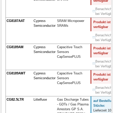
verfügbar
Benachricht
bei Verfügba
CG8187AAT
Cypress
SRAM Micropower
Produkt ist 
Semiconductor
SRAMs
verfügbar
Benachricht
bei Verfügba
CG8189AM
Cypress
Capacitive Touch
Produkt ist 
Semiconductor
Sensors
verfügbar
CapSensePLUS
Benachricht
bei Verfügba
CG8189AMT
Cypress
Capacitive Touch
Produkt ist 
Semiconductor
Sensors
verfügbar
CapSensePLUS
Benachricht
bei Verfügba
CG82.5LTR
Littelfuse
Gas Discharge Tubes
auf Bestellu
- GDTs / Gas Plasma
Stücke:
Arrestors GP S.A.
Lieferzeit 10