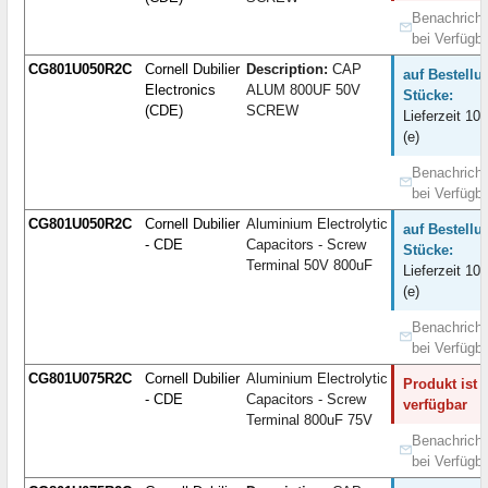
Benachricht
bei Verfügba
CG801U050R2C
Cornell Dubilier
Description:
CAP
auf Bestellu
Electronics
ALUM 800UF 50V
Stücke:
(CDE)
SCREW
Lieferzeit 10
(e)
Benachricht
bei Verfügba
CG801U050R2C
Cornell Dubilier
Aluminium Electrolytic
auf Bestellu
- CDE
Capacitors - Screw
Stücke:
Terminal 50V 800uF
Lieferzeit 10
(e)
Benachricht
bei Verfügba
CG801U075R2C
Cornell Dubilier
Aluminium Electrolytic
Produkt ist 
- CDE
Capacitors - Screw
verfügbar
Terminal 800uF 75V
Benachricht
bei Verfügba