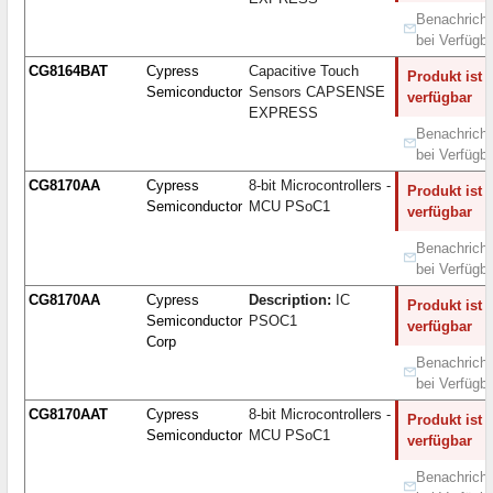
Benachricht
bei Verfügba
CG8164BAT
Cypress
Capacitive Touch
Produkt ist 
Semiconductor
Sensors CAPSENSE
verfügbar
EXPRESS
Benachricht
bei Verfügba
CG8170AA
Cypress
8-bit Microcontrollers -
Produkt ist 
Semiconductor
MCU PSoC1
verfügbar
Benachricht
bei Verfügba
CG8170AA
Cypress
Description:
IC
Produkt ist 
Semiconductor
PSOC1
verfügbar
Corp
Benachricht
bei Verfügba
CG8170AAT
Cypress
8-bit Microcontrollers -
Produkt ist 
Semiconductor
MCU PSoC1
verfügbar
Benachricht