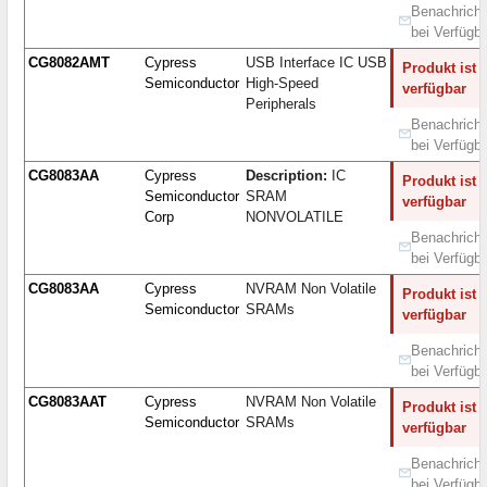
Benachricht
bei Verfügba
CG8082AMT
Cypress
USB Interface IC USB
Produkt ist 
Semiconductor
High-Speed
verfügbar
Peripherals
Benachricht
bei Verfügba
CG8083AA
Cypress
Description:
IC
Produkt ist 
Semiconductor
SRAM
verfügbar
Corp
NONVOLATILE
Benachricht
bei Verfügba
CG8083AA
Cypress
NVRAM Non Volatile
Produkt ist 
Semiconductor
SRAMs
verfügbar
Benachricht
bei Verfügba
CG8083AAT
Cypress
NVRAM Non Volatile
Produkt ist 
Semiconductor
SRAMs
verfügbar
Benachricht
bei Verfügba