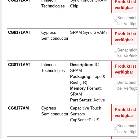
CG8171AAT
Infineon
Synchronous SRAM
Produkt ist 
Technologies
Chip
verfügbar
Benachricht
bei Verfügba
CG8171AAT
Cypress
SRAM Sync SRAMs
Produkt ist 
Semiconductor
verfügbar
Benachricht
bei Verfügba
CG8171AAT
Infineon
Description:
IC
Produkt ist 
Technologies
SRAM
verfügbar
Packaging:
Tape &
Reel (TR)
Benachricht
Memory Format:
bei Verfügba
SRAM
Part Status:
Active
CG8177AM
Cypress
Capacitive Touch
Produkt ist 
Semiconductor
Sensors
verfügbar
CapSensePLUS
Benachricht
bei Verfügba