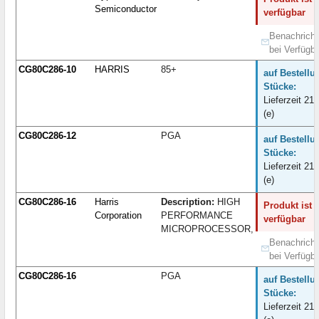
Semiconductor
verfügbar
Benachricht
bei Verfügba
CG80C286-10
HARRIS
85+
auf Bestellu
Stücke:
Lieferzeit 21
(e)
CG80C286-12
PGA
auf Bestellu
Stücke:
Lieferzeit 21
(e)
CG80C286-16
Harris
Description:
HIGH
Produkt ist 
Corporation
PERFORMANCE
verfügbar
MICROPROCESSOR,
Benachricht
bei Verfügba
CG80C286-16
PGA
auf Bestellu
Stücke:
Lieferzeit 21