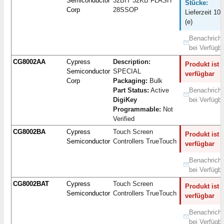
Semiconductor
32BIT 32KB FLASH
Stücke:
Corp
28SSOP
Lieferzeit 10
(e)
Benachricht
bei Verfügba
CG8002AA
Cypress
Description:
Produkt ist 
Semiconductor
SPECIAL
verfügbar
Corp
Packaging:
Bulk
Part Status:
Active
Benachricht
DigiKey
bei Verfügba
Programmable:
Not
Verified
CG8002BA
Cypress
Touch Screen
Produkt ist 
Semiconductor
Controllers TrueTouch
verfügbar
Benachricht
bei Verfügba
CG8002BAT
Cypress
Touch Screen
Produkt ist 
Semiconductor
Controllers TrueTouch
verfügbar
Benachricht
bei Verfügba