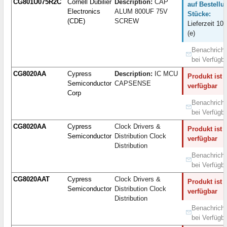
CG801U075R2C
Cornell Dubilier
Description:
CAP
auf Bestellu
Electronics
ALUM 800UF 75V
Stücke:
(CDE)
SCREW
Lieferzeit 10
(e)
Benachricht
bei Verfügba
CG8020AA
Cypress
Description:
IC MCU
Produkt ist 
Semiconductor
CAPSENSE
verfügbar
Corp
Benachricht
bei Verfügba
CG8020AA
Cypress
Clock Drivers &
Produkt ist 
Semiconductor
Distribution Clock
verfügbar
Distribution
Benachricht
bei Verfügba
CG8020AAT
Cypress
Clock Drivers &
Produkt ist 
Semiconductor
Distribution Clock
verfügbar
Distribution
Benachricht
bei Verfügba