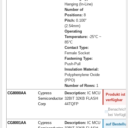
Hanging (In-Line)
Number of
Positions:
8
Pitch:
0.100"
(2.54mm)
Operating
Temperature:
-25°C ~
85°C
Contact Type:
Female Socket
Fastening Type:
Push-Pull
Insulation Material:
Polyphenylene Oxide
(PPO)
Number of Rows:
1
CG8000AA
Cypress
Description:
IC MCU
Produkt ist 
Semiconductor
32BIT 32KB FLASH
verfügbar
Corp
44TQFP
Benachricht
bei Verfügba
CG8001AA
Cypress
Description:
IC MCU
auf Bestellu