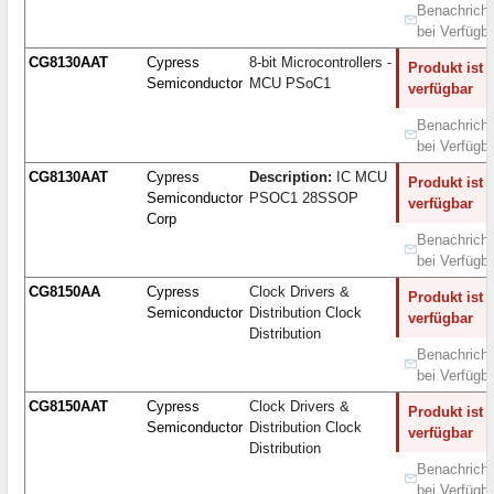
Benachricht
bei Verfügba
CG8130AAT
Cypress
8-bit Microcontrollers -
Produkt ist 
Semiconductor
MCU PSoC1
verfügbar
Benachricht
bei Verfügba
CG8130AAT
Cypress
Description:
IC MCU
Produkt ist 
Semiconductor
PSOC1 28SSOP
verfügbar
Corp
Benachricht
bei Verfügba
CG8150AA
Cypress
Clock Drivers &
Produkt ist 
Semiconductor
Distribution Clock
verfügbar
Distribution
Benachricht
bei Verfügba
CG8150AAT
Cypress
Clock Drivers &
Produkt ist 
Semiconductor
Distribution Clock
verfügbar
Distribution
Benachricht
bei Verfügba