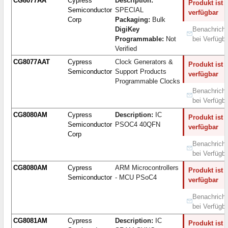
CG8077AA
Cypress
Description:
Produkt ist 
Semiconductor
SPECIAL
verfügbar
Corp
Packaging:
Bulk
DigiKey
Benachricht
Programmable:
Not
bei Verfügba
Verified
CG8077AAT
Cypress
Clock Generators &
Produkt ist 
Semiconductor
Support Products
verfügbar
Programmable Clocks
Benachricht
bei Verfügba
CG8080AM
Cypress
Description:
IC
Produkt ist 
Semiconductor
PSOC4 40QFN
verfügbar
Corp
Benachricht
bei Verfügba
CG8080AM
Cypress
ARM Microcontrollers
Produkt ist 
Semiconductor
- MCU PSoC4
verfügbar
Benachricht
bei Verfügba
CG8081AM
Cypress
Description:
IC
Produkt ist 