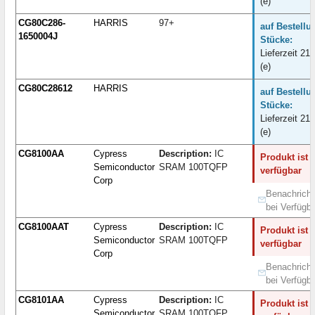
(e)
CG80C286-
HARRIS
97+
auf Bestellu
1650004J
Stücke:
Lieferzeit 21
(e)
CG80C28612
HARRIS
auf Bestellu
Stücke:
Lieferzeit 21
(e)
CG8100AA
Cypress
Description:
IC
Produkt ist 
Semiconductor
SRAM 100TQFP
verfügbar
Corp
Benachricht
bei Verfügba
CG8100AAT
Cypress
Description:
IC
Produkt ist 
Semiconductor
SRAM 100TQFP
verfügbar
Corp
Benachricht
bei Verfügba
CG8101AA
Cypress
Description:
IC
Produkt ist 
Semiconductor
SRAM 100TQFP