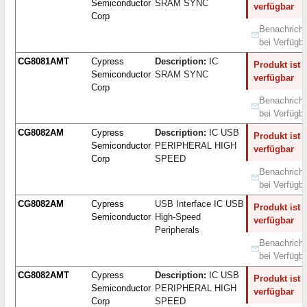
Semiconductor
SRAM SYNC
verfügbar
Corp
Benachricht
bei Verfügba
CG8081AMT
Cypress
Description:
IC
Produkt ist 
Semiconductor
SRAM SYNC
verfügbar
Corp
Benachricht
bei Verfügba
CG8082AM
Cypress
Description:
IC USB
Produkt ist 
Semiconductor
PERIPHERAL HIGH
verfügbar
Corp
SPEED
Benachricht
bei Verfügba
CG8082AM
Cypress
USB Interface IC USB
Produkt ist 
Semiconductor
High-Speed
verfügbar
Peripherals
Benachricht
bei Verfügba
CG8082AMT
Cypress
Description:
IC USB
Produkt ist 
Semiconductor
PERIPHERAL HIGH
verfügbar
Corp
SPEED