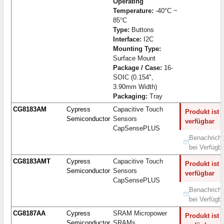
Operating
Temperature:
-40°C ~
85°C
Type:
Buttons
Interface:
I2C
Mounting Type:
Surface Mount
Package / Case:
16-
SOIC (0.154",
3.90mm Width)
Packaging:
Tray
CG8183AM
Cypress
Capacitive Touch
Produkt ist 
Semiconductor
Sensors
verfügbar
CapSensePLUS
Benachricht
bei Verfügba
CG8183AMT
Cypress
Capacitive Touch
Produkt ist 
Semiconductor
Sensors
verfügbar
CapSensePLUS
Benachricht
bei Verfügba
CG8187AA
Cypress
SRAM Micropower
Produkt ist 
Semiconductor
SRAMs