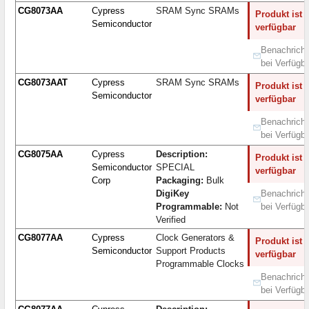
CG8073AA
Cypress
SRAM Sync SRAMs
Produkt ist 
Semiconductor
verfügbar
Benachricht
bei Verfügba
CG8073AAT
Cypress
SRAM Sync SRAMs
Produkt ist 
Semiconductor
verfügbar
Benachricht
bei Verfügba
CG8075AA
Cypress
Description:
Produkt ist 
Semiconductor
SPECIAL
verfügbar
Corp
Packaging:
Bulk
DigiKey
Benachricht
Programmable:
Not
bei Verfügba
Verified
CG8077AA
Cypress
Clock Generators &
Produkt ist 
Semiconductor
Support Products
verfügbar
Programmable Clocks
Benachricht
bei Verfügba