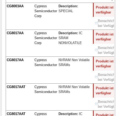
CG8003AA
Cypress
Description:
Produkt ist 
Semiconductor
SPECIAL
verfügbar
Corp
Benachricht
bei Verfügba
CG8017AA
Cypress
Description:
IC
Produkt ist 
Semiconductor
SRAM
verfügbar
Corp
NONVOLATILE
Benachricht
bei Verfügba
CG8017AA
Cypress
NVRAM Non Volatile
Produkt ist 
Semiconductor
SRAMs
verfügbar
Benachricht
bei Verfügba
CG8017AAT
Cypress
NVRAM Non Volatile
Produkt ist 
Semiconductor
SRAMs
verfügbar
Benachricht
bei Verfügba
CG8017AAT
Cypress
Description:
IC
Produkt ist 