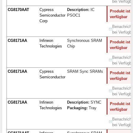
bei Verfügba
CG8170AAT
Cypress
Description:
IC
Produkt ist 
Semiconductor
PSOC1
verfügbar
Corp
Benachricht
bei Verfügba
CG8171AA
Infineon
Synchronous SRAM
Produkt ist 
Technologies
Chip
verfügbar
Benachricht
bei Verfügba
CG8171AA
Cypress
SRAM Sync SRAMs
Produkt ist 
Semiconductor
verfügbar
Benachricht
bei Verfügba
CG8171AA
Infineon
Description:
SYNC
Produkt ist 
Technologies
Packaging:
Tray
verfügbar
Benachricht
bei Verfügba