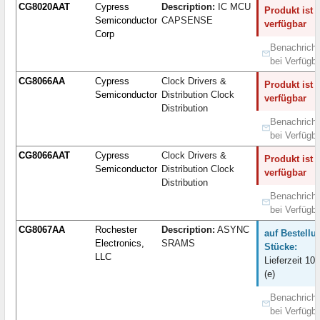
CG8020AAT
Cypress
Description:
IC MCU
Produkt ist 
Semiconductor
CAPSENSE
verfügbar
Corp
Benachricht
bei Verfügba
CG8066AA
Cypress
Clock Drivers &
Produkt ist 
Semiconductor
Distribution Clock
verfügbar
Distribution
Benachricht
bei Verfügba
CG8066AAT
Cypress
Clock Drivers &
Produkt ist 
Semiconductor
Distribution Clock
verfügbar
Distribution
Benachricht
bei Verfügba
CG8067AA
Rochester
Description:
ASYNC
auf Bestellu
Electronics,
SRAMS
Stücke:
LLC
Lieferzeit 10
(e)
Benachricht
bei Verfügba