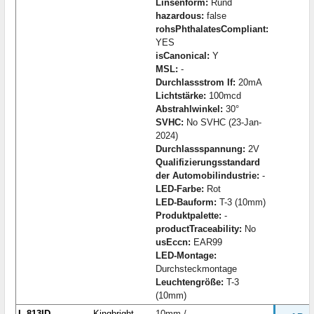
Linsenform:
Rund
hazardous:
false
rohsPhthalatesCompliant:
YES
isCanonical:
Y
MSL:
-
Durchlassstrom If:
20mA
Lichtstärke:
100mcd
Abstrahlwinkel:
30°
SVHC:
No SVHC (23-Jan-
2024)
Durchlassspannung:
2V
Qualifizierungsstandard
der Automobilindustrie:
-
LED-Farbe:
Rot
LED-Bauform:
T-3 (10mm)
Produktpalette:
-
productTraceability:
No
usEccn:
EAR99
LED-Montage:
Durchsteckmontage
Leuchtengröße:
T-3
(10mm)
L-813ID
Kingbright
10mm /