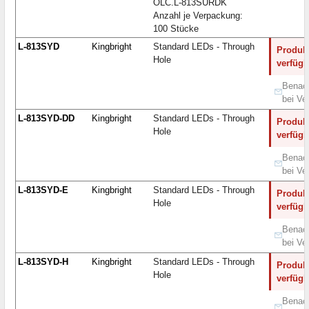
OLC.L-813SURDK
Anzahl je Verpackung:
100 Stücke
L-813SYD
Kingbright
Standard LEDs - Through
Produkt
Hole
verfügb
Benach
bei Ve
L-813SYD-DD
Kingbright
Standard LEDs - Through
Produkt
Hole
verfügb
Benach
bei Ve
L-813SYD-E
Kingbright
Standard LEDs - Through
Produkt
Hole
verfügb
Benach
bei Ve
L-813SYD-H
Kingbright
Standard LEDs - Through
Produkt
Hole
verfügb
Benach