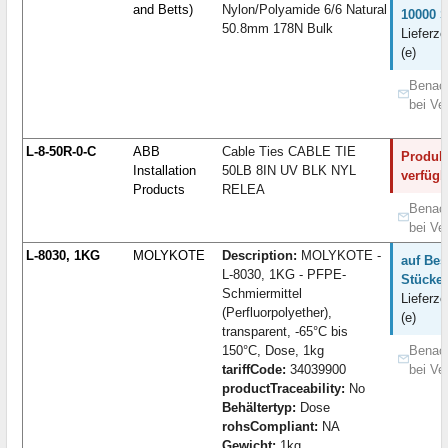
and Betts)
Nylon/Polyamide 6/6 Natural
10000 S
50.8mm 178N Bulk
Lieferze
(e)
Benach
bei Ve
L-8-50R-0-C
ABB
Cable Ties CABLE TIE
Produkt
Installation
50LB 8IN UV BLK NYL
verfügb
Products
RELEA
Benach
bei Ve
L-8030, 1KG
MOLYKOTE
Description:
MOLYKOTE -
auf Bes
L-8030, 1KG - PFPE-
Stücke:
Schmiermittel
Lieferze
(Perfluorpolyether),
(e)
transparent, -65°C bis
150°C, Dose, 1kg
Benach
tariffCode:
34039900
bei Ve
productTraceability:
No
Behältertyp:
Dose
rohsCompliant:
NA
Gewicht:
1kg