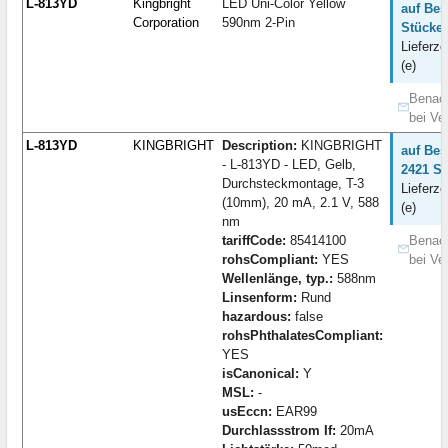
L-813YD
Kingbright
LED Uni-Color Yellow
auf Bes
Corporation
590nm 2-Pin
Stücke:
Lieferze
(e)
Benach
bei Ve
L-813YD
KINGBRIGHT
Description:
KINGBRIGHT
auf Bes
- L-813YD - LED, Gelb,
2421 St
Durchsteckmontage, T-3
Lieferze
(10mm), 20 mA, 2.1 V, 588
(e)
nm
tariffCode:
85414100
Benach
rohsCompliant:
YES
bei Ve
Wellenlänge, typ.:
588nm
Linsenform:
Rund
hazardous:
false
rohsPhthalatesCompliant:
YES
isCanonical:
Y
MSL:
-
usEccn:
EAR99
Durchlassstrom If:
20mA