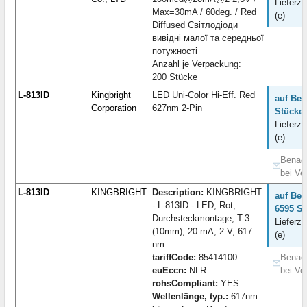
Lieferze
Max=30mA / 60deg. / Red
(e)
Diffused Світлодіоди
вивідні малої та середньої
потужності
Anzahl je Verpackung:
200 Stücke
L-813ID
Kingbright
LED Uni-Color Hi-Eff. Red
auf Bes
Corporation
627nm 2-Pin
Stücke:
Lieferze
(e)
Benach
bei Ve
L-813ID
KINGBRIGHT
Description:
KINGBRIGHT
auf Bes
- L-813ID - LED, Rot,
6595 St
Durchsteckmontage, T-3
Lieferze
(10mm), 20 mA, 2 V, 617
(e)
nm
tariffCode:
85414100
Benach
euEccn:
NLR
bei Ve
rohsCompliant:
YES
Wellenlänge, typ.:
617nm