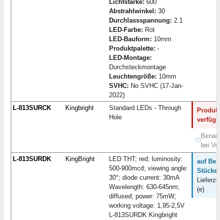
Lichtstärke:
600
Abstrahlwinkel:
30
Durchlassspannung:
2.1
LED-Farbe:
Rot
LED-Bauform:
10mm
Produktpalette:
-
LED-Montage:
Durchsteckmontage
Leuchtengröße:
10mm
SVHC:
No SVHC (17-Jan-
2022)
L-813SURCK
Kingbright
Standard LEDs - Through
Produkt
Hole
verfügb
Benach
bei Ve
L-813SURDK
KingBright
LED THT; red; luminosity:
auf Bes
500-900mcd; viewing angle:
Stücke:
30°; diode current: 30mA
Lieferze
Wavelength: 630-645nm;
(e)
diffused; power: 75mW;
working voltage: 1,95-2,5V
L-813SURDK Kingbright