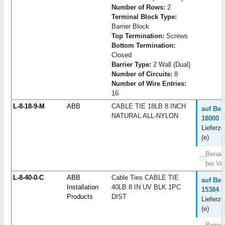
Number of Rows:
2
Terminal Block Type:
Barrier Block
Top Termination:
Screws
Bottom Termination:
Closed
Barrier Type:
2 Wall (Dual)
Number of Circuits:
8
Number of Wire Entries:
16
L-8-18-9-M
ABB
CABLE TIE 18LB 8 INCH
auf Bes
NATURAL ALL-NYLON
18000 S
Lieferze
(e)
Benach
bei Ve
L-8-40-0-C
ABB
Cable Ties CABLE TIE
auf Bes
Installation
40LB 8 IN UV BLK 1PC
15384 S
Products
DIST
Lieferze
(e)