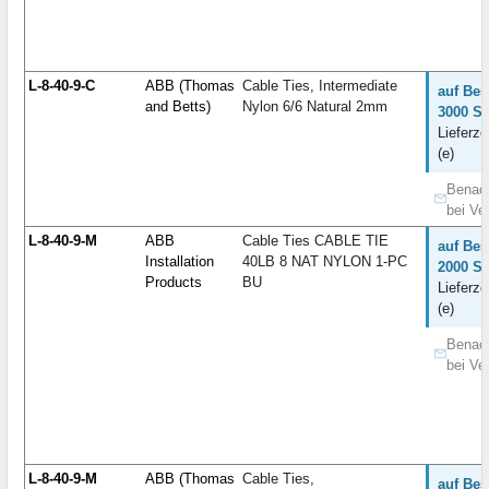
L-8-40-9-C
ABB (Thomas
Cable Ties, Intermediate
auf Bes
and Betts)
Nylon 6/6 Natural 2mm
3000 St
Lieferze
(e)
Benach
bei Ve
L-8-40-9-M
ABB
Cable Ties CABLE TIE
auf Bes
Installation
40LB 8 NAT NYLON 1-PC
2000 St
Products
BU
Lieferze
(e)
Benach
bei Ve
L-8-40-9-M
ABB (Thomas
Cable Ties,
auf Bes