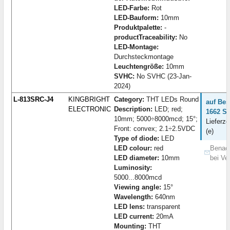
LED-Farbe:
Rot
LED-Bauform:
10mm
Produktpalette:
-
productTraceability:
No
LED-Montage:
Durchsteckmontage
Leuchtengröße:
10mm
SVHC:
No SVHC (23-Jan-
2024)
L-813SRC-J4
KINGBRIGHT
Category:
THT LEDs Round
auf Bes
ELECTRONIC
Description:
LED; red;
1662 St
10mm; 5000÷8000mcd; 15°;
Lieferze
Front: convex; 2.1÷2.5VDC
(e)
Type of diode:
LED
LED colour:
red
Benach
LED diameter:
10mm
bei Ve
Luminosity:
5000...8000mcd
Viewing angle:
15°
Wavelength:
640nm
LED lens:
transparent
LED current:
20mA
Mounting:
THT