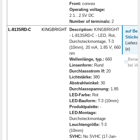
Front:
convex
Operating voltage:
2.1...2.5V DC
Number of terminals:
2
L-813SRD-C
KINGBRIGHT
Description:
KINGBRIGHT
auf Bes
- L-813SRD-C - LED, Rot,
Stücke:
Durchsteckmontage, T-3
Lieferze
(10mm), 20 mA, 1.85 V, 660
(e)
nm
Wellenlänge, typ.:
660
Benach
Linsenform:
Rund
bei Ve
Durchlassstrom If:
20
Lichtstärke:
380
Abstrahlwinkel:
30
Durchlassspannung:
1.85
LED-Farbe:
Rot
LED-Bauform:
T-3 (10mm)
Produktpalette:
-
LED-Montage:
Durchsteckmontage
Leuchtengröße:
T-3
(10mm)
SVHC:
No SVHC (17-Jan-