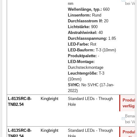
nm
bei Ve
Wellenlänge, typ.:
660
Linsenform:
Rund
Durchlassstrom If:
20
Lichtstärke:
900
Abstrahlwinkel:
40
Durchlassspannung:
1.85
LED-Farbe:
Rot
LED-Bauform:
T-3 (10mm)
Produktpalette:
-
LED-Montage:
Durchsteckmontage
Leuchtengröße:
T-3
(10mm)
SVHC:
No SVHC (17-Jan-
2022)
L-813SRC-B-
Kingbright
Standard LEDs - Through
Produkt
TNB2.54
Hole
verfügb
Benach
bei Ve
L-813SRC-B-
Kingbright
Standard LEDs - Through
Produkt
TNR2.54
Hole