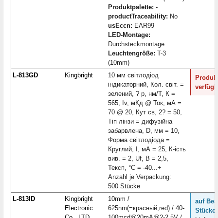
Produktpalette:
-
productTraceability:
No
usEccn:
EAR99
LED-Montage:
Durchsteckmontage
Leuchtengröße:
T-3
(10mm)
L-813GD
Kingbright
10 мм світлодіод
Produkt
індикаторний, Кол. світ. =
verfügb
зелений, ? p, нм/Т, К =
565, Iv, мКд @ Ток, мА =
70 @ 20, Кут св, 2? = 50,
Тіп лінзи = дифузійна
забарвлена, D, мм = 10,
Форма світлодіода =
Круглий, I, мА = 25, К-ість
вив. = 2, Uf, В = 2,5,
Тексп, °С = -40...+
Anzahl je Verpackung:
500 Stücke
L-813ID
Kingbright
10mm /
auf Bes
Electronic
625nm(=красный,red) / 40-
Stücke:
Co., LTD
100mcd@20mA@2-2,5V /