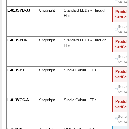
bei Ve
L-813SYD-J3
Kingbright
Standard LEDs - Through
Produkt
Hole
verfügb
Benach
bei Ve
L-813SYDK
Kingbright
Standard LEDs - Through
Produkt
Hole
verfügb
Benach
bei Ve
L-813SYT
Kingbright
Single Colour LEDs
Produkt
verfügb
Benach
bei Ve
L-813VGC-A
Kingbright
Single Colour LEDs
Produkt
verfügb
Benach
bei Ve