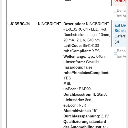
verfügb
Benach
bei Ve
L-813SRC-J4
KINGBRIGHT
Description:
KINGBRIGHT
auf Bes
- L-813SRC-J4 - LED, Rot,
Stücke:
Durchsteckmontage, 10mm,
Lieferze
20 mA, 2.1 V, 640 nm
(e)
tariffCode:
85414100
rohsCompliant:
YES
Benach
Wellenlänge, typ.:
640nm
bei Ve
Linsenform:
Gewölbt
hazardous:
false
rohsPhthalatesCompliant:
YES
MSL:
-
usEccn:
EAR99
Durchlassstrom If:
20mA
Lichtstärke:
8cd
euEccn:
NLR
Abstrahlwinkel:
15°
Durchlassspannung:
2.1V
Qualifizierungsstandard
der Automobilindustrie:
-