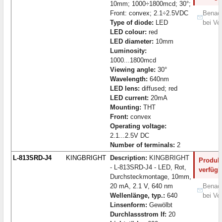
10mm; 1000÷1800mcd; 30°;
Front: convex; 2.1÷2.5VDC
Benach
Type of diode:
LED
bei Ve
LED colour:
red
LED diameter:
10mm
Luminosity:
1000...1800mcd
Viewing angle:
30°
Wavelength:
640nm
LED lens:
diffused; red
LED current:
20mA
Mounting:
THT
Front:
convex
Operating voltage:
2.1...2.5V DC
Number of terminals:
2
L-813SRD-J4
KINGBRIGHT
Description:
KINGBRIGHT
Produkt
- L-813SRD-J4 - LED, Rot,
verfügb
Durchsteckmontage, 10mm,
20 mA, 2.1 V, 640 nm
Benach
Wellenlänge, typ.:
640
bei Ve
Linsenform:
Gewölbt
Durchlassstrom If:
20