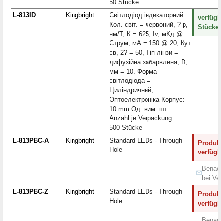
50 Stücke
L-813ID
Kingbright
Світлодіод індикаторний,
verfügb
Кол. світ. = червоний, ? p,
Stücke:
нм/Т, К = 625, Iv, мКд @
Струм, мА = 150 @ 20, Кут
св, 2? = 50, Тіп лінзи =
дифузійна забарвлена, D,
мм = 10, Форма
світлодіода =
Циліндричний,...
Оптоелектроніка Корпус:
10 mm Од. вим: шт
Anzahl je Verpackung:
500 Stücke
L-813PBC-A
Kingbright
Standard LEDs - Through
Produkt
Hole
verfügb
Benach
bei Ve
L-813PBC-Z
Kingbright
Standard LEDs - Through
Produkt
Hole
verfügb
Benach