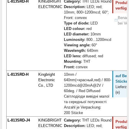
L-813SRD-H
KINGBRIGHT
Category:
THT LEDs Round
Produkt
ELECTRONIC
Description:
LED; red;
verfügb
10mm; 800÷1200mcd; 60°;
Front: convex
Benach
Type of diode:
LED
bei Ve
LED colour:
red
LED diameter:
10mm
Luminosity:
800...1200mcd
Viewing angle:
60°
Wavelength:
640nm
LED lens:
diffused; red
Mounting:
THT
Front:
convex
L-813SRD-H
Kingbright
10mm /
auf Bes
Electronic
640nm(=красный,red) / 800-
Stücke:
Co., LTD
1200mcd@20mA@2V /
Lieferze
60deg. / Red Diffused
(e)
Світлодіоди вивідні малої
та середньої потужності
Anzahl je Verpackung:
200 Stücke
L-813SRD-J4
KINGBRIGHT
Category:
THT LEDs Round
Produkt
ELECTRONIC
Description:
LED; red;
verfügb