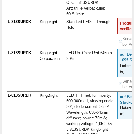
OLC.L-813SURDK
Anzahl je Verpackung:
50 Stücke
L-813SURDK
Kingbright
Standard LEDs - Through
Produkt
Hole
verfügb
Benach
bei Ve
L-813SURDK
Kingbright
LED Uni-Color Red 645nm
auf Bes
Corporation
2-Pin
1095 St
Lieferze
(e)
Benach
bei Ve
L-813SURDK
KingBright
LED THT; red; luminosity:
auf Bes
500-900mcd; viewing angle:
Stücke:
30°; diode current: 30mA
Lieferze
Wavelength: 630-645nm;
(e)
diffused; power: 75mW;
working voltage: 1,95-2,5V
L-813SURDK Kingbright