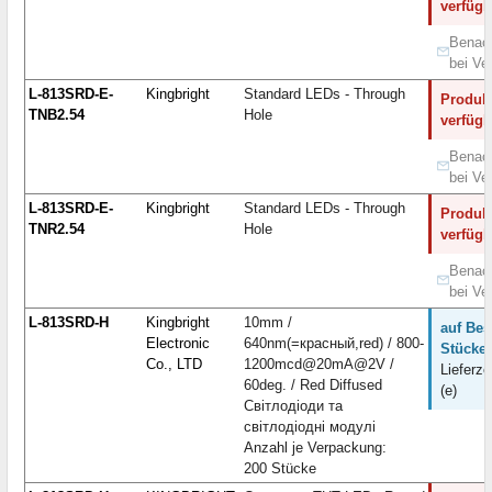
verfügb
Benach
bei Ve
L-813SRD-E-
Kingbright
Standard LEDs - Through
Produkt
TNB2.54
Hole
verfügb
Benach
bei Ve
L-813SRD-E-
Kingbright
Standard LEDs - Through
Produkt
TNR2.54
Hole
verfügb
Benach
bei Ve
L-813SRD-H
Kingbright
10mm /
auf Bes
Electronic
640nm(=красный,red) / 800-
Stücke:
Co., LTD
1200mcd@20mA@2V /
Lieferze
60deg. / Red Diffused
(e)
Світлодіоди та
світлодіодні модулі
Anzahl je Verpackung:
200 Stücke