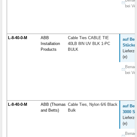
Benach
bei Ve
L-8-40-0-M
ABB
Cable Ties CABLE TIE
auf Bes
Installation
40LB 8IN UV BLK 1-PC
Stücke:
Products
BULK
Lieferze
(e)
Benach
bei Ve
L-8-40-0-M
ABB (Thomas
Cable Ties, Nylon 6/6 Black
auf Bes
and Betts)
Bulk
3000 St
Lieferze
(e)
Benach