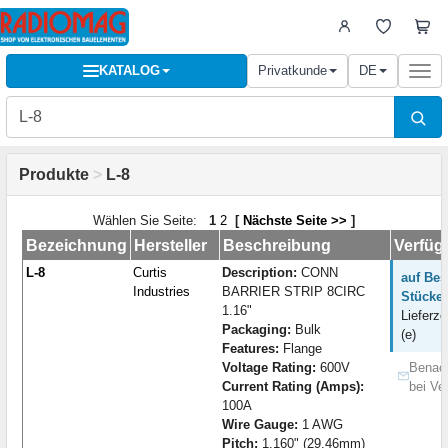
KATALOG
Privatkunde
DE
Togg
navi
Produkte
>
L-8
Wählen Sie Seite:
1
2
[
Nächste Seite >>
]
Bezeichnung
Hersteller
Beschreibung
Verfüg
L-8
Curtis
Description:
CONN
auf Bes
Industries
BARRIER STRIP 8CIRC
Stücke:
1.16"
Lieferze
Packaging:
Bulk
(e)
Features:
Flange
Voltage Rating:
600V
Benach
Current Rating (Amps):
bei Ve
100A
Wire Gauge:
1 AWG
Pitch:
1.160" (29.46mm)