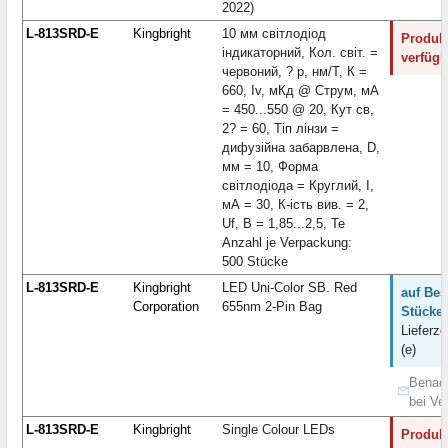
2022)
L-813SRD-E
Kingbright
10 мм світлодіод
Produkt
індикаторний, Кол. світ. =
verfügb
червоний, ? p, нм/Т, К =
660, Iv, мКд @ Струм, мА
= 450...550 @ 20, Кут св,
2? = 60, Тіп лінзи =
дифузійна забарвлена, D,
мм = 10, Форма
світлодіода = Круглий, I,
мА = 30, К-ість вив. = 2,
Uf, В = 1,85...2,5, Те
Anzahl je Verpackung:
500 Stücke
L-813SRD-E
Kingbright
LED Uni-Color SB. Red
auf Bes
Corporation
655nm 2-Pin Bag
Stücke:
Lieferze
(e)
Benach
bei Ve
L-813SRD-E
Kingbright
Single Colour LEDs
Produkt