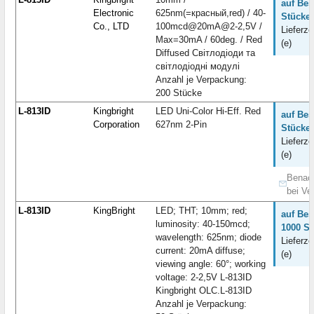
auf Bes
Electronic
625nm(=красный,red) / 40-
Stücke:
Co., LTD
100mcd@20mA@2-2,5V /
Lieferze
Max=30mA / 60deg. / Red
(e)
Diffused Світлодіоди та
світлодіодні модулі
Anzahl je Verpackung:
200 Stücke
L-813ID
Kingbright
LED Uni-Color Hi-Eff. Red
auf Bes
Corporation
627nm 2-Pin
Stücke:
Lieferze
(e)
Benach
bei Ve
L-813ID
KingBright
LED; THT; 10mm; red;
auf Bes
luminosity: 40-150mcd;
1000 St
wavelength: 625nm; diode
Lieferze
current: 20mA diffuse;
(e)
viewing angle: 60°; working
voltage: 2-2,5V L-813ID
Kingbright OLC.L-813ID
Anzahl je Verpackung: