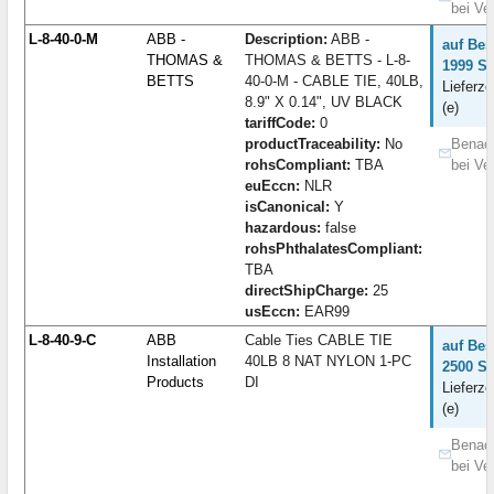
bei Ve
L-8-40-0-M
ABB -
Description:
ABB -
auf Bes
THOMAS &
THOMAS & BETTS - L-8-
1999 St
BETTS
40-0-M - CABLE TIE, 40LB,
Lieferze
8.9" X 0.14", UV BLACK
(e)
tariffCode:
0
productTraceability:
No
Benach
rohsCompliant:
TBA
bei Ve
euEccn:
NLR
isCanonical:
Y
hazardous:
false
rohsPhthalatesCompliant:
TBA
directShipCharge:
25
usEccn:
EAR99
L-8-40-9-C
ABB
Cable Ties CABLE TIE
auf Bes
Installation
40LB 8 NAT NYLON 1-PC
2500 St
Products
DI
Lieferze
(e)
Benach
bei Ve