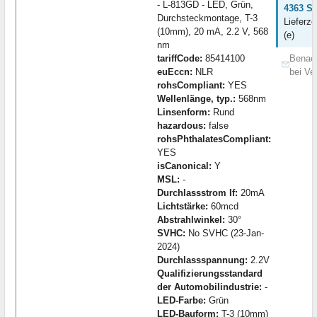
- L-813GD - LED, Grün,
4363 St
Durchsteckmontage, T-3
Lieferze
(10mm), 20 mA, 2.2 V, 568
(e)
nm
tariffCode:
85414100
Benach
euEccn:
NLR
bei Ve
rohsCompliant:
YES
Wellenlänge, typ.:
568nm
Linsenform:
Rund
hazardous:
false
rohsPhthalatesCompliant:
YES
isCanonical:
Y
MSL:
-
Durchlassstrom If:
20mA
Lichtstärke:
60mcd
Abstrahlwinkel:
30°
SVHC:
No SVHC (23-Jan-
2024)
Durchlassspannung:
2.2V
Qualifizierungsstandard
der Automobilindustrie:
-
LED-Farbe:
Grün
LED-Bauform:
T-3 (10mm)