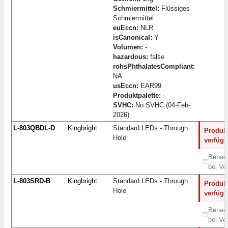
Schmiermittel:
Flüssiges
Schmiermittel
euEccn:
NLR
isCanonical:
Y
Volumen:
-
hazardous:
false
rohsPhthalatesCompliant:
NA
usEccn:
EAR99
Produktpalette:
-
SVHC:
No SVHC (04-Feb-
2026)
L-803QBDL-D
Kingbright
Standard LEDs - Through
Produkt
Hole
verfügb
Benach
bei Ve
L-803SRD-B
Kingbright
Standard LEDs - Through
Produkt
Hole
verfügb
Benach
bei Ve