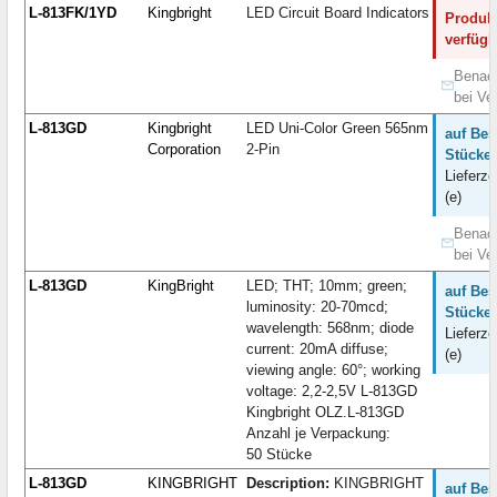
L-813FK/1YD
Kingbright
LED Circuit Board Indicators
Produkt
verfügb
Benach
bei Ve
L-813GD
Kingbright
LED Uni-Color Green 565nm
auf Bes
Corporation
2-Pin
Stücke:
Lieferze
(e)
Benach
bei Ve
L-813GD
KingBright
LED; THT; 10mm; green;
auf Bes
luminosity: 20-70mcd;
Stücke:
wavelength: 568nm; diode
Lieferze
current: 20mA diffuse;
(e)
viewing angle: 60°; working
voltage: 2,2-2,5V L-813GD
Kingbright OLZ.L-813GD
Anzahl je Verpackung:
50 Stücke
L-813GD
KINGBRIGHT
Description:
KINGBRIGHT
auf Bes