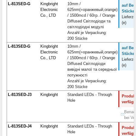
L-813SED-G
Kingbright
10mm /
auf Bes
Electronic
625nm(=оранжевый,orange)
Stücke:
Co., LTD
/ 1500mcd / 60гр. / Orange
Lieferze
Diffused Світлодіоди та
(e)
світлодіодні модулі
Anzahl je Verpackung:
200 Stücke
L-813SED-G
Kingbright
10mm /
auf Bes
Electronic
625nm(=оранжевый,orange)
Stücke:
Co., LTD
/ 1500mcd / 60гр. / Orange
Lieferze
Diffused Світлодіоди
(e)
вивідні малої та середньої
потужності
Anzahl je Verpackung:
200 Stücke
L-813SED-J3
Kingbright
Standard LEDs - Through
Produkt
Hole
verfügb
Benach
bei Ve
L-813SED-J4
Kingbright
Standard LEDs - Through
Produkt
Hole
verfügb