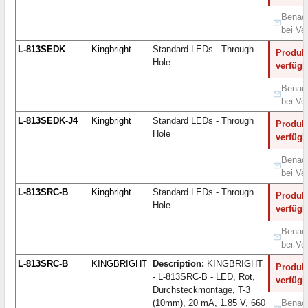
Benach
bei Ve
L-813SEDK
Kingbright
Standard LEDs - Through
Produkt
Hole
verfügb
Benach
bei Ve
L-813SEDK-J4
Kingbright
Standard LEDs - Through
Produkt
Hole
verfügb
Benach
bei Ve
L-813SRC-B
Kingbright
Standard LEDs - Through
Produkt
Hole
verfügb
Benach
bei Ve
L-813SRC-B
KINGBRIGHT
Description:
KINGBRIGHT
Produkt
- L-813SRC-B - LED, Rot,
verfügb
Durchsteckmontage, T-3
(10mm), 20 mA, 1.85 V, 660
Benach