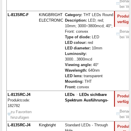
Benach
bei Ve
L-813SRC-F
KINGBRIGHT
Category:
THT LEDs Round
Produkt
ELECTRONIC
Description:
LED; red;
verfügb
10mm; 3000÷3800mcd; 40°;
Front: convex
Benach
Type of diode:
LED
bei Ve
LED colour:
red
LED diameter:
10mm
Luminosity:
3000...3800mcd
Viewing angle:
40°
Wavelength:
640nm
LED lens:
transparent
Mounting:
THT
Front:
convex
L-813SRC-J4
LEDs
>
LEDs sichtbare
Produkt
Produktcode:
Spektrum Ausführungs-
verfügb
182782
Benach
zu Favoriten
bei Ve
hinzufügen
L-813SRC-J4
Kingbright
Standard LEDs - Through
Produkt
Hole