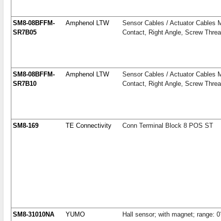
SM8-08BFFM-
Amphenol LTW
Sensor Cables / Actuator Cables M
SR7B05
Contact, Right Angle, Screw Thr
SM8-08BFFM-
Amphenol LTW
Sensor Cables / Actuator Cables M
SR7B10
Contact, Right Angle, Screw Thr
SM8-169
TE Connectivity
Conn Terminal Block 8 POS ST
SM8-31010NA
YUMO
Hall sensor; with magnet; range: