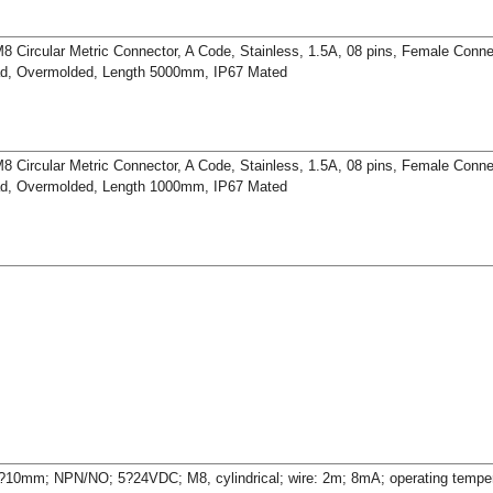
8 Circular Metric Connector, A Code, Stainless, 1.5A, 08 pins, Female Conn
ead, Overmolded, Length 5000mm, IP67 Mated
8 Circular Metric Connector, A Code, Stainless, 1.5A, 08 pins, Female Conn
ead, Overmolded, Length 1000mm, IP67 Mated
 0?10mm; NPN/NO; 5?24VDC; M8, cylindrical; wire: 2m; 8mA; operating temper