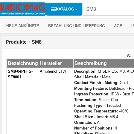
KATALOG
NEUE ANKÜNFTE
BEZAHLUNG UND LIEFERUNG
AGB
I
Produkte
>
SM8
Wäh
Bezeichnung
Hersteller
Beschreibung
SM8-04PFFS-
Amphenol LTW
Description:
M SERIES, M8, A C
SF8001
Shell Material:
Metal
Contact Finish - Mating:
Gold
Mounting Feature:
Bulkhead - Fro
Ingress Protection:
IP68 - Dust T
Termination:
Solder Cup
Fastening Type:
Threaded
Operating Temperature:
-40°C ~ 
Shell Size - Insert:
M8-4
Orientation:
A
Number of Positions:
4
Shielding:
Shielded