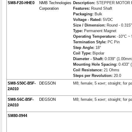
SM8-F20-HHE0
NMB Technologies
Description:
STEPPER MOTOR P
Corporation
Features:
Round Shaft
Packaging:
Bulk
Voltage - Rated:
5VDC
Size / Dimension:
Round - 0.315"
Type:
Permanent Magnet
Operating Temperature:
-10°C ~ 
Termination Style:
PC Pin
Step Angle:
18°
Coil Type:
Bipolar
Diameter - Shaft:
0.039" (1.00mm
Mounting Hole Spacing:
0.433" 
Coil Resistance:
21 Ohms
Steps per Revolution:
20.0
SM8-S50C-B5F-
DEGSON
M8; female; 5 конт; straight; for
2A010
SM8-S6C-B5F-
DEGSON
M8; female; 5 конт; straight; for
2A010
SM80-0944