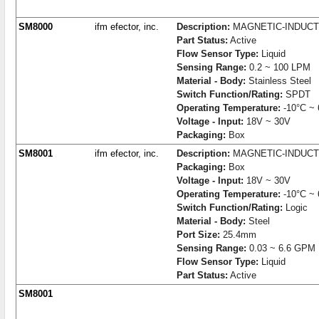
SM8000
ifm efector, inc.
Description:
MAGNETIC-INDUCT
Part Status:
Active
Flow Sensor Type:
Liquid
Sensing Range:
0.2 ~ 100 LPM
Material - Body:
Stainless Steel
Switch Function/Rating:
SPDT
Operating Temperature:
-10°C ~ 
Voltage - Input:
18V ~ 30V
Packaging:
Box
SM8001
ifm efector, inc.
Description:
MAGNETIC-INDUCT
Packaging:
Box
Voltage - Input:
18V ~ 30V
Operating Temperature:
-10°C ~ 
Switch Function/Rating:
Logic
Material - Body:
Steel
Port Size:
25.4mm
Sensing Range:
0.03 ~ 6.6 GPM
Flow Sensor Type:
Liquid
Part Status:
Active
SM8001