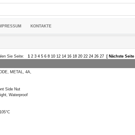
MPRESSUM
KONTAKTE
len Sie Seite:
1
2
3
4
5
6
8
10
12
14
16
18
20
22
24
26
27
[
Nächste Seite
ODE, METAL, 4A,
nt Side Nut
ight, Waterproof
105°C