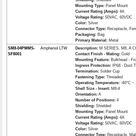
Mounting Type:
Panel Mount
Current Rating (Amps):
4A
Voltage Rating:
50VAC, 60VDC
Color:
Silver
Connector Type:
Receptacle, Fe
Packaging:
Bag
Primary Material:
Metal
SM8-04PMMS-
Amphenol LTW
Description:
M SERIES, M8, A C
SF8001
Contact Finish - Mating:
Gold
Mounting Feature:
Bulkhead - Fro
Ingress Protection:
IP68 - Dust T
Termination:
Solder Cup
Fastening Type:
Threaded
Operating Temperature:
-40°C ~ 
Shell Size - Insert:
M8-4
Orientation:
A
Number of Positions:
4
Shielding:
Shielded
Mounting Type:
Panel Mount
Current Rating (Amps):
4A
Voltage Rating:
50VAC, 60VDC
Color:
Silver
Connector Type:
Receptacle, Mal