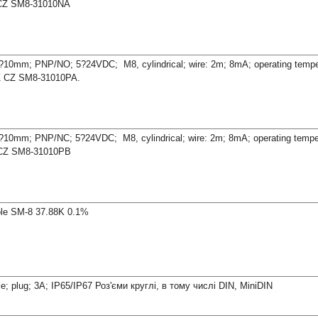
 CZ SM8-31010NA
 0?10mm; PNP/NO; 5?24VDC; M8, cylindrical; wire: 2m; 8mA; operating tempe
Z CZ SM8-31010PA.
 0?10mm; PNP/NC; 5?24VDC; M8, cylindrical; wire: 2m; 8mA; operating tempe
 CZ SM8-31010PB
ole SM-8 37.88K 0.1%
ble; plug; 3A; IP65/IP67 Роз'єми круглі, в тому числі DIN, MiniDIN