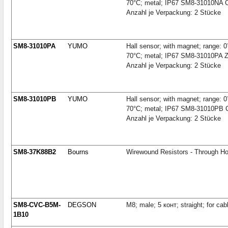
70°C; metal; IP67 SM8-31010NA
Anzahl je Verpackung: 2 Stücke
SM8-31010PA
YUMO
Hall sensor; with magnet; range:
70°C; metal; IP67 SM8-31010PA 
Anzahl je Verpackung: 2 Stücke
SM8-31010PB
YUMO
Hall sensor; with magnet; range:
70°C; metal; IP67 SM8-31010PB
Anzahl je Verpackung: 2 Stücke
SM8-37K88B2
Bourns
Wirewound Resistors - Through H
SM8-CVC-B5M-
DEGSON
M8; male; 5 конт; straight; for ca
1B10