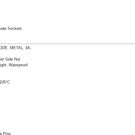
male Sockets
ODE, METAL, 4A,
nt Side Nut
ight, Waterproof
105°C
e Pins